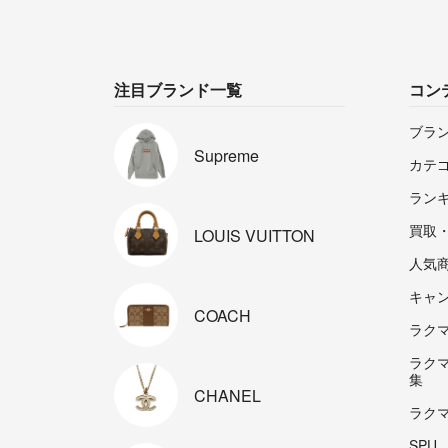
注目ブランド一覧
コン
ブラ
Supreme
カテ
ラン
買取
LOUIS
VUITTON
人気
キャ
COACH
ラクマp
ラク
集
CHANEL
ラク
SPU