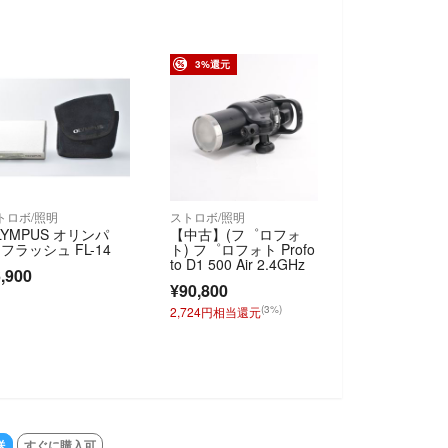
3%還元
トロボ/照明
ストロボ/照明
LYMPUS オリンパ
【中古】(フ゜ロフォ
 フラッシュ FL-14
ト) フ゜ロフォト Profo
to D1 500 Air 2.4GHz
,900
¥90,800
(3%)
2,724円相当還元
送
すぐに購入可