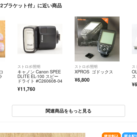
ボ S2ブラケット付」に近い商品
ストロボ/照明
ストロボ/照明
ス
ニコ
キャノン Canon SPEE
XPROS ゴドックス
O
ラ
DLITE EL-100 スピー
ス
¥6,800
ドライト #C260608-04
¥6
¥11,760
関連商品をもっと見る
SOLD OUT
送料込
匿名配