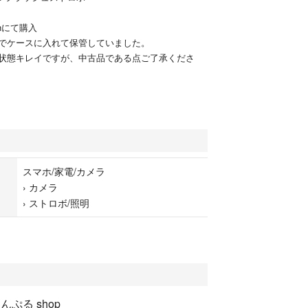
onにて購入
でケースに入れて保管していました。
状態キレイですが、中古品である点ご了承くださ
スマホ/家電/カメラ
›
カメラ
›
ストロボ/照明
んぷる shop