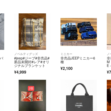
ノベルティグッズ
ミニカー
ノ
ルバ
#jeep#ジープ#非売品#
非売品JEEPミニカー6
非
新品未開封#レア#オリ
種
M 
ジナルブランケット
E
¥2,100
¥4,999
¥