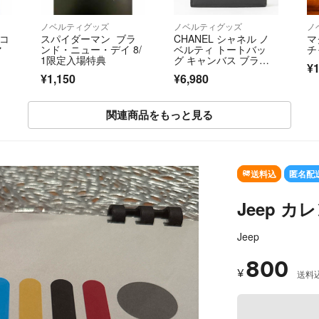
ノベルティグッズ
ノベルティグッズ
ノ
ヨコ
スパイダーマン ブラ
CHANEL シャネル ノ
マ
マ
ンド・ニュー・デイ 8/
ベルティ トートバッ
チ
1限定入場特典
グ キャンバス ブラッ
¥1
ク
¥1,150
¥6,980
関連商品をもっと見る
送料込
匿名配
Jeep カ
Jeep
800
¥
送料