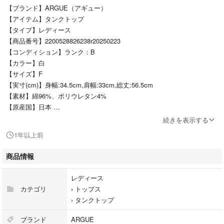
【ブランド】ARGUE（アギュー）
【アイテム】タンクトップ
【タイプ】レディース
【商品番号】2200528826238r20250223
【コンディション】ランク：B
【カラー】白
【サイズ】F
【実寸(cm)】身幅:34.5cm,肩幅:33cm,総丈:56.5cm
【素材】綿96%、ポリウレタン4%
【原産国】日本
【その他詳細】
続きを表示する
シーズン：春夏
1年以上前
ポケット：なし
透け感：あり
商品情報
生地の厚さ：普通
裏地：なし
レディース
伸縮性：あり
カテゴリ
›
トップス
光沢：なし
›
タンクトップ
開閉：無し
ブランド
ARGUE