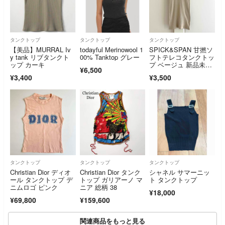
タンクトップ
タンクトップ
タンクトップ
【美品】MURRAL Iv
todayful Merinowool 1
SPICK&SPAN 甘撚ソ
y tank リブタンクト
00% Tanktop グレー
フトテレコタンクトッ
ップ カーキ
プ ベージュ 新品未使
¥6,500
用
¥3,400
¥3,500
タンクトップ
タンクトップ
タンクトップ
Christian Dior ディオ
Christian Dior タンク
シャネル サマーニッ
ール タンクトップ デ
トップ ガリアーノ マ
ト タンクトップ
ニムロゴ ピンク
ニア 総柄 38
¥18,000
¥69,800
¥159,600
関連商品をもっと見る