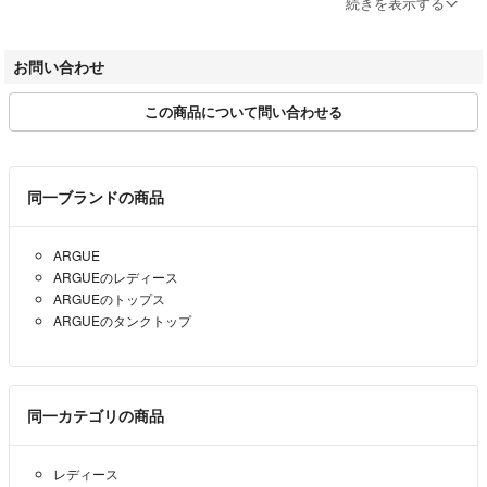
続きを表示する
https://fril.jp/ts/official/law/tpa/#return_policy
▼適格請求書発行事業者登録番号
お問い合わせ
T7010001074003
この商品について問い合わせる
【実店舗一覧】
RAGTAG渋谷店 / RAGTAG原宿店 / RAGTAG新宿店 / RAGTAG新宿マ
ルイアネックス店 / RAGTAG日本橋高島屋店 / RAGTAG有楽町マルイ店
/ RAGTAGニュウマン高輪店 / RAGTAGルミネ池袋店 / RAGTAG下北沢
同一ブランドの商品
店 / RAGTAG吉祥寺店 / RAGTAG二子玉川ライズ店 / RAGTAGニュウマ
ン横浜店 / RAGTAG札幌店 / RAGTAG京都店 / RAGTAG心斎橋店 / RAG
ARGUE
TAGなんばパークス店 / RAGTAG神戸店 / RAGTAG広島店 / RAGTAG広
ARGUEのレディース
島府中店 / RAGTAG福岡店 / RAGTAG福岡パルコ店 /
ARGUEのトップス
ARGUEのタンクトップ
rt銀座店 / rt名古屋店
同一カテゴリの商品
レディース