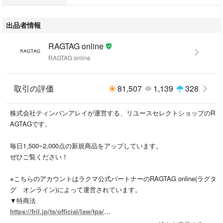
※商品は複数サイトで共有している為システムで在庫調整を行っておりま
出品者情報
すが、ずれが生じ欠品となる場合もございます。
RAGTAG online
【商品コード】A035425F0002
RAGTAG online
こちらの商品はラクマ公式パートナーのRAGTAGによって出品されていま
す。
取引の評価
81,507
1,139
328
株式会社ティンパンアレイが運営する、リユースセレクトショップのR
AGTAGです。
毎日1,500~2,000点の新規商品をアップしています。
ぜひご覧ください！
※こちらのアカウントはラクマ公式パートナーのRAGTAG online(ラグタ
グ オンライン)によって運営されています。
▼特商法
https://fril.jp/ts/official/law/tpa/
▼返品特約