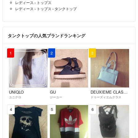
レディース
›
トップス
レディース
›
トップス
›
タンクトップ
タンクトップの人気ブランドランキング
1
2
3
UNIQLO
GU
DEUXIEME CLASSE
ユニクロ
ジーユー
ドゥーズィエムクラス
4
5
6