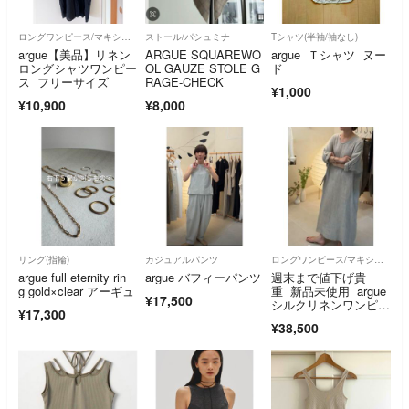
ロングワンピース/マキシワンピース
ストール/パシュミナ
Tシャツ(半袖/袖なし)
argue【美品】リネン
ARGUE SQUAREWO
argue Ｔシャツ ヌー
ロングシャツワンピー
OL GAUZE STOLE G
ド
ス フリーサイズ
RAGE-CHECK
¥1,000
¥10,900
¥8,000
リング(指輪)
カジュアルパンツ
ロングワンピース/マキシワンピース
argue full eternity rin
argue バフィーパンツ
週末まで値下げ貴
g gold×clear アーギュ
重 新品未使用 argue
¥17,500
シルクリネンワンピー
¥17,300
ス
¥38,500