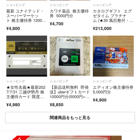
ショッピング
ショッピング
ショッピング
最新 ユナイテッド・
カワチ薬品 株主優待
カタログギフト エグ
スーパーマーケッ
券 5000円分
ゼタイム プラチナ
ト 株主優待券 12000
ム (★30 風呂敷付・無
¥4,700
円分 USMH
期限)★ #1043
¥4,800
¥213,000
ショッピング
ショッピング
ショッピング
★女性名義★最新202
【新品送料無料 即発
エディオン株主優待券
7/7/31 三越伊勢丹 株
送】uberギフトカード
5,000円分
主優待カード 限度額3
10000円分(5000円×2
¥4,900
0万円
枚)
¥4,980
¥8,850
関連商品をもっと見る
SOLD OUT