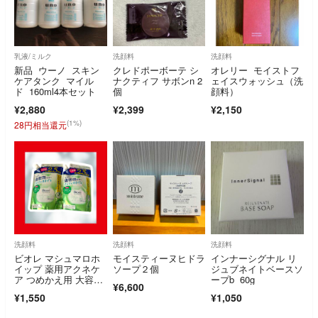
乳液/ミルク
洗顔料
洗顔料
新品 ウーノ スキン
クレドポーボーテ シ
オレリー モイストフ
ケアタンク マイル
ナクティフ サボンn 2
ェイスウォッシュ（洗
ド 160ml4本セット
個
顔料）
¥2,880
¥2,399
¥2,150
(1%)
28円相当還元
洗顔料
洗顔料
洗顔料
ビオレ マシュマロホ
モイスティーヌヒドラ
インナーシグナル リ
イップ 薬用アクネケ
ソープ２個
ジュブネイトベースソ
ア つめかえ用 大容
ープb 60g
¥6,600
量 2.5回分 2個セット
¥1,550
¥1,050