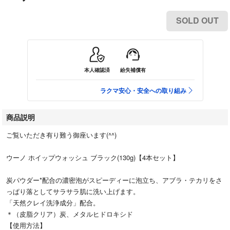
SOLD OUT
本人確認済
紛失補償有
ラクマ安心・安全への取り組み
商品説明
ご覧いただき有り難う御座います(^^)
ウーノ ホイップウォッシュ ブラック(130g)【4本セット】
炭パウダー*配合の濃密泡がスピーディーに泡立ち、アブラ・テカリをさ
っぱり落としてサラサラ肌に洗い上げます。
「天然クレイ洗浄成分」配合。
＊（皮脂クリア）炭、メタルヒドロキシド
【使用方法】