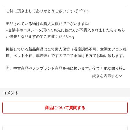
ご覧に頂きましてありがとうございます‪⸜(*ˊᵕˋ*)⸝‬✨
出品されている物は即購入大歓迎でございます◎
※交渉中やコメントを頂いても先に他の方が即購入されましたらそちら
が優先となりますのでご容赦ください○┐
掲載している新品商品は全て素人保管（湿度調整不可、空調エアコン程
度、ペット不在、非喫煙）ですのでご了承頂ける方でお願い致します。
尚、中古商品やノンブランド商品を稀に扱いますが全て可能な限り検品
して写真も掲載しますがコンディションについては個人の
続きを表示する
感覚の相違が御座います事をご理解頂ける方でお願い致します。
コメント
出来る限り早いご連絡や対応を心掛けておりますが
どうしても当日中にお返事が出来ない事もございますので
商品について質問する
ご了承ください。
商品により発送方法が異なりますのでご了承ください。