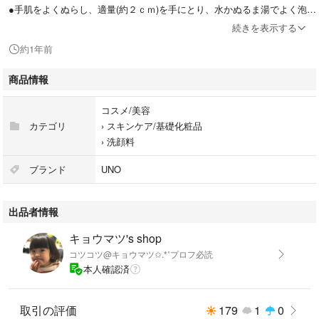
●手肌をよくぬらし、適量(約２ｃｍ)を手にとり、水かぬるま湯でよく泡立
てて洗います。その後、十分に洗い流します。
続きを表示する
約1年前
【使用上の注意】
◇目に入らないようご注意ください。もし入った場合は、こすらずに、す
商品情報
ぐ洗い流してください。目に異物感が残る場合は、眼科医にご相談くださ
い。
コスメ/美容
◇乳幼児の手の届かないところにおいてください。
カテゴリ
›
スキンケア/基礎化粧品
◇日のあたるところや高温のところにおかないでください。
›
洗顔料
◇浴室乾燥機を使用する場合は、浴室内におかないでください。
ブランド
UNO
#資生堂
出品者情報
#コスメ/美容
#スキンケア/基礎化粧品
キョウマツ's shop
#洗顔料
コツコツ@キョウマツ✩.*˚プロフ必読
#男性化粧品
本人確認済
#UNO
取引の評価
179
1
0