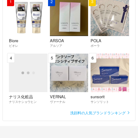
1
2
3
Biore
ARSOA
POLA
ビオレ
アルソア
ポーラ
4
5
6
ナリス化粧品
VERNAL
sunsorit
ナリスケショウヒン
ヴァーナル
サンソリット
洗顔料の人気ブランドランキング