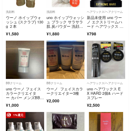
洗顔料
洗顔料
ヘアワックス/ヘアクリーム
ウーノ ホイップウォ
uno ホイップウォッシ
新品未使用 uno ウー
ッシュ (スクラブ) 130
ュ ブラック サラサラ
ノ エクストリームハ
g ２本
肌 炭パウダー 洗顔
ード ヘアワックス 15
料 130g
g ミニ
¥1,580
¥1,880
¥798
BBクリーム
BBクリーム
ヘアワックス/ヘアクリーム
uno ウーノ フェイス
ウーノ フェイスカラ
uno ヘアワックス E
カラークリエイタ
ークリエイター3種
X HARD 2個& ハード
ー カバー メンズBBク
スプレー
¥2,000
リーム SPF3
¥1,000
¥2,500
1%還元