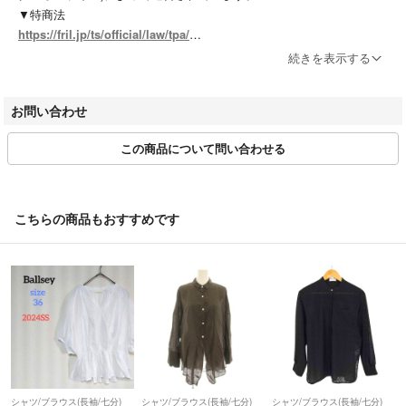
▼特商法
https://fril.jp/ts/official/law/tpa/
▼返品特約
続きを表示する
https://fril.jp/ts/official/law/tpa/#return_policy
▼適格請求書発行事業者登録番号
お問い合わせ
T7010001074003
この商品について問い合わせる
【実店舗一覧】
RAGTAG渋谷店 / RAGTAG原宿店 / RAGTAG新宿店 / RAGTAG新宿マ
ルイアネックス店 / RAGTAG日本橋高島屋店 / RAGTAG有楽町マルイ店
/ RAGTAGニュウマン高輪店 / RAGTAGルミネ池袋店 / RAGTAG下北沢
こちらの商品もおすすめです
店 / RAGTAG吉祥寺店 / RAGTAG二子玉川ライズ店 / RAGTAGニュウマ
ン横浜店 / RAGTAG札幌店 / RAGTAG京都店 / RAGTAG心斎橋店 / RAG
TAGなんばパークス店 / RAGTAG神戸店 / RAGTAG広島店 / RAGTAG広
島府中店 / RAGTAG福岡店 / RAGTAG福岡パルコ店 /
rt銀座店 / rt名古屋店
シャツ/ブラウス(長袖/七分)
シャツ/ブラウス(長袖/七分)
シャツ/ブラウス(長袖/七分)