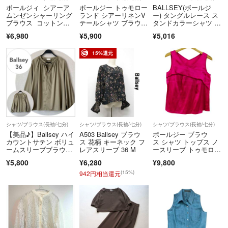
ボールジィ シアーア
ボールジー トゥモロー
BALLSEY(ボールジ
ムンゼンシャーリング
ランド シアーリネンV
ー) タングルレース ス
ブラウス コットンレ
テールシャツ ブラウ
タンドカラーシャツ レ
ーヨン Vネック
ス 長袖 麻36
ディース
¥6,980
¥5,900
¥5,016
15%還元
シャツ/ブラウス(長袖/七分)
シャツ/ブラウス(長袖/七分)
シャツ/ブラウス(長袖/七分)
【美品♪】Ballsey ハイ
A503 Ballsey ブラウ
ボールジー ブラウ
カウントサテン ボリュ
ス 花柄 キーネック フ
ス シャツ トップス ノ
ームスリーブブラウ
レアスリーブ 36 M
ースリーブ トゥモロー
ス カーキ
ランド レディース 38
¥5,800
¥6,280
¥9,800
サイズ ピンク BALLS
EY
(15%)
942円相当還元