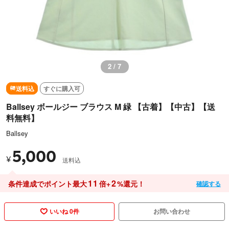
2 / 7
送料込
すぐに購入可
Ballsey ボールジー ブラウス M 緑 【古着】【中古】【送
料無料】
Ballsey
5,000
¥
送料込
11
2
条件達成でポイント最大
倍+
%還元！
確認する
いいね 0件
お問い合わせ