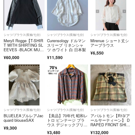
シャツ/ブラウス(長袖/七分)
シャツ/ブラウス(長袖/七分)
シャツ/ブラウス(長袖/七分)
Meryll Rogge【T-SHIR
Curensology ドルマン
Mirenue ショート丈シ
T WITH SHIRTING SL
スリーブ リネンシャ
アーブラウス
EEVES -BLACK MULT
ツ ホワイト 白 日本製
¥6,550
I-】
¥60,000
¥11,590
シャツ/ブラウス(長袖/七分)
シャツ/ブラウス(長袖/七分)
シャツ/ブラウス(長袖/七分)
BLUELEAブルレアJac
【美品】70年代 昭和レ
アパルトモン【R13/ア
quard blouseSAX
トロ ビンテージ ブラ
ールサーティーン】 D
ウス デジャックプリン
RAPED FRONT SHIR
¥9,300
ト
T
¥3,480
¥132,000