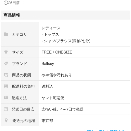
26日前
ポケット：なし
透け感：なし
商品情報
生地の厚さ：普通
裏地：なし
レディース
伸縮性：なし
カテゴリ
›
トップス
光沢：なし
›
シャツ/ブラウス(長袖/七分)
開閉：ホック
サイズ
FREE / ONESIZE
※商品は複数サイトで共有している為システムで在庫調整を行っておりま
ブランド
Ballsey
すが、ずれが生じ欠品となる場合もございます。
商品の状態
やや傷や汚れあり
【商品コード】0151726A0256
配送料の負担
送料込
【コンディションについて】
配送方法
ヤマト宅急便
RAGTAG Onlineでは商品がユーズドである性質を考慮して、
商品の状態を下記の基準で表示しております。
発送日の目安
支払い後、4～7日で発送
内容をよくご確認ください。
発送元の地域
東京都
・新品同様…新品または新品同様のもの ※