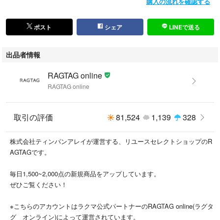
購入の流れを確認する
・A…汚れやダメージがない、またはあっても目立たないきれいなもの
・B…着用感が少なく、汚れやダメージが気にならないもの
・C…着用感があり、汚れやダメージがみられるもの
ポスト
シェア
LINEで送る
・D…汚れやダメージが目立つもの
出品者情報
商品以外に付属している袋や靴の箱等はコンディションには含まれており
ません。
RAGTAG online
また、汚れや破れ等の記載もしておりませんので予めご了承ください。
RAGTAG online
※新品同様では、裾上げ等お直しがしてある場合もございます。
取引の評価
81,524
1,139
328
#RAGTAGonline
#レディース_RAGTAGonline
株式会社ティンパンアレイが運営する、リユースセレクトショップのR
#Ballsey_ボールジー_レディース_RAGTAGonline
AGTAGです。
#ブラウス_レディース_RAGTAGonline
毎日1,500~2,000点の新規商品をアップしています。
こちらの商品はラクマ公式パートナーのRAGTAGによって出品されていま
ぜひご覧ください！
す。
※こちらのアカウントはラクマ公式パートナーのRAGTAG online(ラグタ
グ オンライン)によって運営されています。