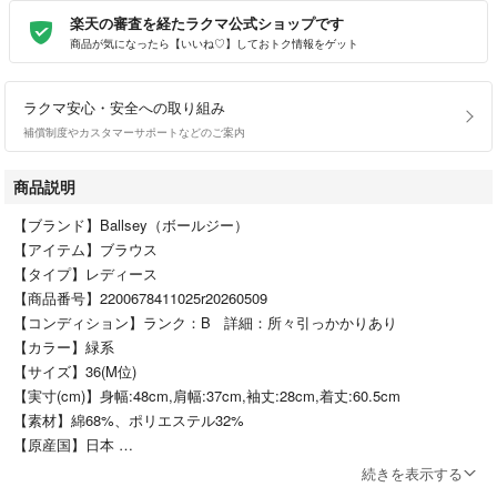
楽天の審査を経たラクマ公式ショップです
商品が気になったら【いいね♡】しておトク情報をゲット
ラクマ安心・安全への取り組み
補償制度やカスタマーサポートなどのご案内
商品説明
【ブランド】Ballsey（ボールジー）
【アイテム】ブラウス
【タイプ】レディース
【商品番号】2200678411025r20260509
【コンディション】ランク：B 詳細：所々引っかかりあり
【カラー】緑系
【サイズ】36(M位)
【実寸(cm)】身幅:48cm,肩幅:37cm,袖丈:28cm,着丈:60.5cm
【素材】綿68%、ポリエステル32%
【原産国】日本
【その他詳細】
続きを表示する
シーズン：春夏