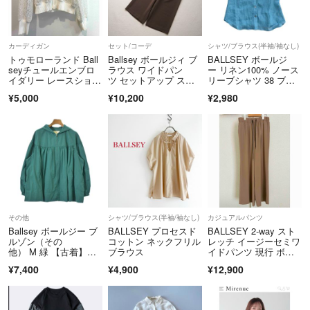
カーディガン
セット/コーデ
シャツ/ブラウス(半袖/袖なし)
トゥモローランド Ball
Ballsey ボールジィ ブ
BALLSEY ボールジ
seyチュールエンブロ
ラウス ワイドパン
ー リネン100% ノース
イダリー レースショー
ツ セットアップ スト
リーブシャツ 38 ブル
トカーディガン
レッチ
ー系
¥5,000
¥10,200
¥2,980
その他
シャツ/ブラウス(半袖/袖なし)
カジュアルパンツ
Ballsey ボールジー ブ
BALLSEY プロセスド
BALLSEY 2-way スト
ルゾン（その
コットン ネックフリル
レッチ イージーセミワ
他） M 緑 【古着】
ブラウス
イドパンツ 現行 ボー
【中古】【送料無料】
ルジィ
¥7,400
¥4,900
¥12,900