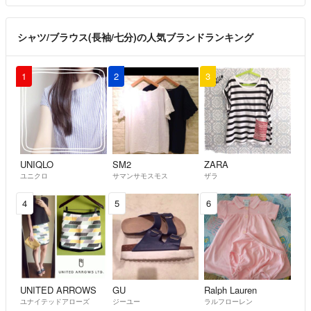
シャツ/ブラウス(長袖/七分)の人気ブランドランキング
1
2
3
UNIQLO
SM2
ZARA
ユニクロ
サマンサモスモス
ザラ
4
5
6
UNITED ARROWS
GU
Ralph Lauren
ユナイテッドアローズ
ジーユー
ラルフローレン