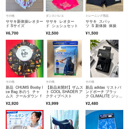
その他
ダンス/バレエ
トレーニング用品
ササキ新体操レオター
ササキ レオター
ササキ スパッ
ド Sサイズ
ド シュシュセット
ツ S 新体操 体操
¥6,700
¥2,500
¥1,500
その他
その他
その他
新品 CHUMS Booby l
【新品未開封】ザムス
新品 adidas リストバ
ce Bag 氷のう チャ
ト COOL SHADER ア
ンドポーチ ブラッ
ムス クールダウン f
クティブベスト
ク CLIMALITE ジップ
ポケット付き
¥2,920
¥3,999
¥2,480