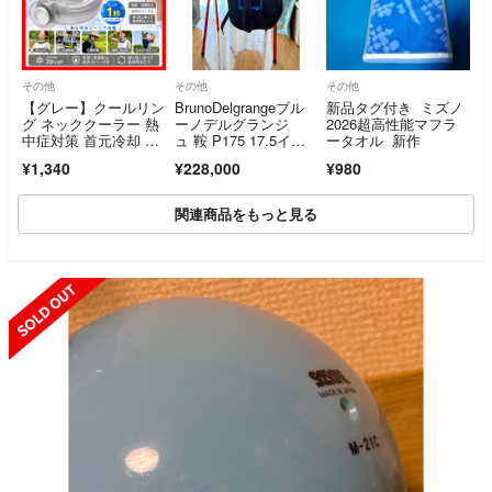
その他
その他
その他
【グレー】クールリン
BrunoDelgrangeブル
新品タグ付き ミズノ
グ ネッククーラー 熱
ーノデルグランジ
2026超高性能マフラ
中症対策 首元冷却 保
ュ 鞍 P175 17.5イン
ータオル 新作
冷グッズ
チ 4A4 ブラック 純正
¥1,340
¥228,000
¥980
カバー・鐙・スタンド
付き
関連商品をもっと見る
SOLD OUT