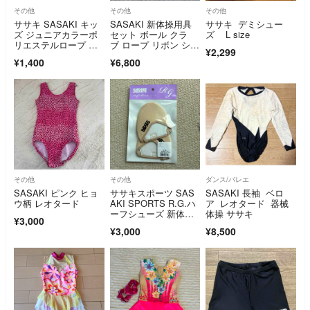
その他
その他
その他
ササキ SASAKI キッ
SASAKI 新体操用具
ササキ デミシュー
ズ ジュニアカラーポ
セット ボール クラ
ズ L size
リエステルロープ MJ-
ブ ロープ リボン シュ
¥2,299
240 ピンク MJ240 P
ーズ
¥1,400
¥6,800
その他
その他
ダンス/バレエ
SASAKI ピンク ヒョ
ササキスポーツ SAS
SASAKI 長袖 ベロ
ウ柄 レオタード
AKI SPORTS R.G.ハ
ア レオタード 器械
ーフシューズ 新体操
体操 ササキ
¥3,000
シュー
¥3,000
¥8,500