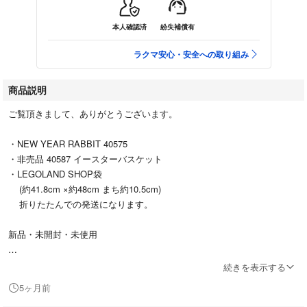
本人確認済
紛失補償有
ラクマ安心・安全への取り組み
商品説明
ご覧頂きまして、ありがとうございます。
・NEW YEAR RABBIT 40575
・非売品 40587 イースターバスケット
・LEGOLAND SHOP袋
(約41.8cm ×約48cm まち約10.5cm)
折りたたんでの発送になります。
新品・未開封・未使用
個人保管品ですので、神経質な方はご遠慮ください。
続きを表示する
5ヶ月前
返品・返金・交換等承れませんので、ご了承頂ける方のみのご購入をお願