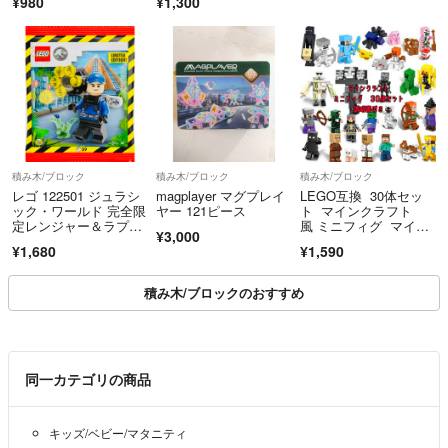
¥980
¥1,300
積み木/ブロック
積み木/ブロック
積み木/ブロック
レゴ 122501 ジュラシ
magplayer マグプレイ
LEGO互換 30体セッ
ック・ワールド 完全限
ヤー 121ピース
ト マインクラフト
定レンジャー＆ラプタ
風 ミニフィグ マイク
¥3,000
ー 2025年限定 紙パッ
ラ 匿名配送
¥1,680
¥1,590
ク
積み木/ブロックのおすすめ
同一カテゴリの商品
キッズ/ベビー/マタニティ