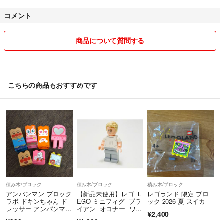
コメント
商品について質問する
こちらの商品もおすすめです
積み木/ブロック
積み木/ブロック
積み木/ブロック
アンパンマン ブロック
【新品未使用】レゴ L
レゴランド 限定 ブロ
ラボ ドキンちゃん ド
EGO ミニフィグ ブラ
ック 2026 夏 スイカ
レッサー アンパンマ
イアン オコナー ワイ
¥2,400
ン ブロックラボ
ルドスピード