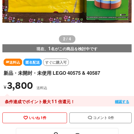
2 / 4
1
現在、
名がこの商品を検討中です
送料込
匿名配送
すぐに購入可
新品・未開封・未使用 LEGO 40575 & 40587
3,800
¥
送料込
11
条件達成でポイント最大
倍還元！
確認する
いいね 1件
コメント 0件