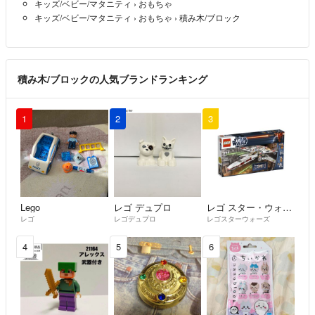
キッズ/ベビー/マタニティ
›
おもちゃ
キッズ/ベビー/マタニティ
›
おもちゃ
›
積み木/ブロック
積み木/ブロックの人気ブランドランキング
1
2
3
Lego
レゴ デュプロ
レゴ スター・ウォーズ
レゴ
レゴデュプロ
レゴスターウォーズ
4
5
6