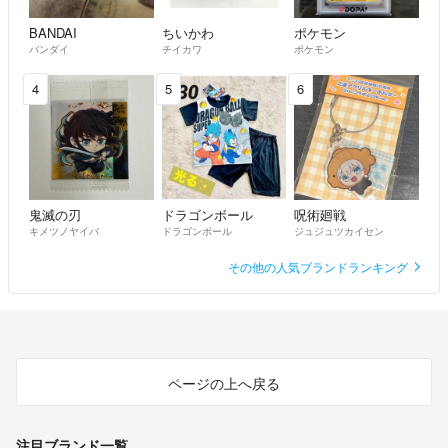
BANDAI
ちいかわ
ポケモン
バンダイ
チイカワ
ポケモン
4
5
6
鬼滅の刃
ドラゴンボール
呪術廻戦
キメツノヤイバ
ドラゴンボール
ジュジュツカイセン
その他の人気ブランドランキング
ページの上へ戻る
注目ブランド一覧