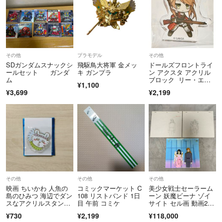
その他
プラモデル
その他
SDガンダムスナックシ
飛駆鳥大将軍 金メッ
ドールズフロントライ
ールセット ガンダ
キ ガンプラ
ン アクスタ アクリル
ム
ブロック リー・エン
¥1,100
フィールド
¥3,699
¥2,199
その他
その他
その他
映画 ちいかわ 人魚の
コミックマーケット C
美少女戦士セーラーム
島のひみつ 海辺でダン
108 リストバンド 1日
ーン 妖魔ビーナ ゾイ
スなアクリルスタン
目 午前 コミケ
サイト セル画 動画2
ド モモンガ
枚 背景 付き
¥730
¥2,199
¥118,000