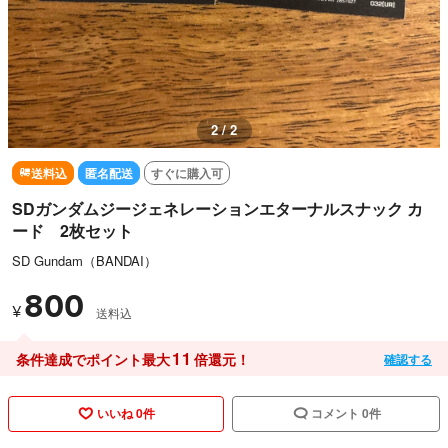
2 / 2
送料込
匿名配送
すぐに購入可
SDガンダムジージェネレーションエターナルスナック カ
ード 2枚セット
SD Gundam（BANDAI）
800
¥
送料込
11
条件達成でポイント最大
倍還元！
確認する
いいね 0件
コメント 0件