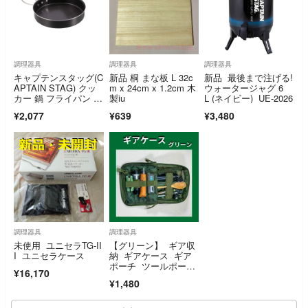
調理器具
調理器具
調理器具
キャプテンスタッグ(C
新品 桐 まな板 L 32c
新品 最後まで注げる!
APTAIN STAG) クッ
m x 24cm x 1.2cm 木
ウォータージャグ 6
カー 鍋 フライパン プ
製iu
L (ネイビー) UE-2026
レー
¥2,077
¥639
¥3,480
調理器具
調理器具
未使用 ユニセラTG-II
【グリーン】 ギア収
I ユニセラケース
納 ギアケース ギア
ポーチ ツールポー
¥16,170
チ オーガナイザー
¥1,480