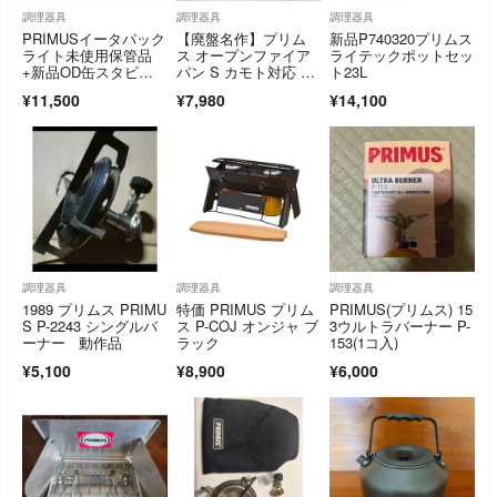
調理器具
調理器具
調理器具
PRIMUSイータパック
【廃盤名作】プリム
新品P740320プリムス
ライト未使用保管品
ス オープンファイア
ライテックポットセッ
+新品OD缶スタビラ
パン S カモト対応 直
ト23L
イザー付きセット
置き鉄板 BBQ
¥11,500
¥7,980
¥14,100
調理器具
調理器具
調理器具
1989 プリムス PRIMU
特価 PRIMUS プリム
PRIMUS(プリムス) 15
S P-2243 シングルバ
ス P-COJ オンジャ ブ
3ウルトラバーナー P-
ーナー 動作品
ラック
153(1コ入)
¥5,100
¥8,900
¥6,000