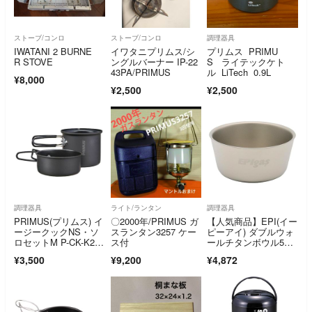
ストーブ/コンロ
ストーブ/コンロ
調理器具
IWATANI 2 BURNE
イワタニプリムス/シ
プリムス PRIMU
R STOVE
ングルバーナー IP-22
S ライテックケト
43PA/PRIMUS
ル LiTech 0.9L
¥8,000
¥2,500
¥2,500
調理器具
ライト/ランタン
調理器具
PRIMUS(プリムス) イ
〇2000年/PRIMUS ガ
【人気商品】EPI(イー
ージークックNS・ソ
スランタン3257 ケー
ピーアイ) ダブルウォ
ロセットM P-CK-K20
ス付
ールチタンボウル55
2…
0 T-821
¥3,500
¥9,200
¥4,872