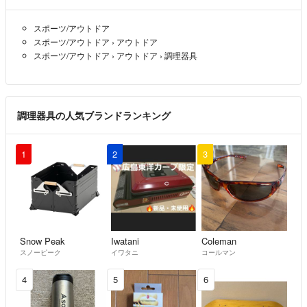
スポーツ/アウトドア
スポーツ/アウトドア
›
アウトドア
スポーツ/アウトドア
›
アウトドア
›
調理器具
調理器具の人気ブランドランキング
1
2
3
Snow Peak
Iwatani
Coleman
スノーピーク
イワタニ
コールマン
4
5
6