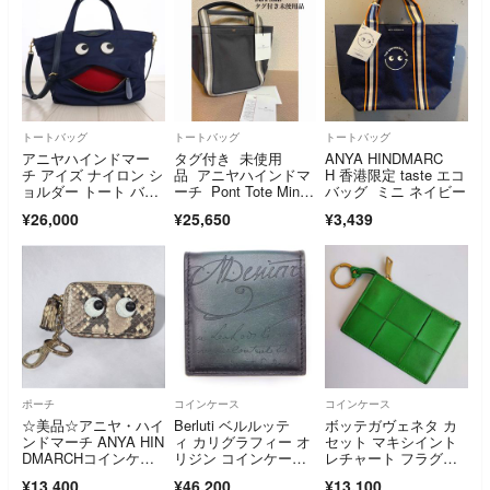
省 シルバーウィー
ク 秋 ハロウィン ギフ
ト
トートバッグ
トートバッグ
トートバッグ
アニヤハインドマー
タグ付き 未使用
ANYA HINDMARC
チ アイズ ナイロン シ
品 アニヤハインドマ
H 香港限定 taste エコ
ョルダー トート バッ
ーチ Pont Tote Min
バッグ ミニ ネイビー
グ ネイビー
i トート ミニ Dark S
¥26,000
¥25,650
¥3,439
late
ポーチ
コインケース
コインケース
☆美品☆アニヤ・ハイ
Berluti ベルルッテ
ボッテガヴェネタ カ
ンドマーチ ANYA HIN
ィ カリグラフィー オ
セット マキシイント
DMARCHコインケー
リジン コインケー
レチャート フラグメ
ススネークスキン マ
ス 小物入れ グリー
ントケース グリーン
¥13,400
¥46,200
¥13,100