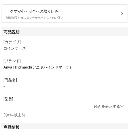
ラクマ安心・安全への取り組み
補償制度やカスタマーサポートなどのご案内
商品説明
[カテゴリ]
コインケース
[ブランド]
Anya Hindmarch(アニヤハインドマーチ)
[商品名]
-
[型番]
-
続きを表示する
2年以上前
[実寸サイズ]
縦 : 約 5 cm
商品情報