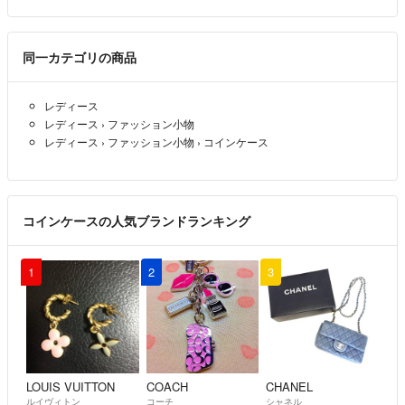
尚、以下の内容についてはお返事ができませんのであらかじめご了承く
ださい。
・RFC違反のメールアドレス
同一カテゴリの商品
【例】
「@（アットマーク）」の直前に「.（ドット）」が入っているメー
レディース
ルアドレス
レディース
›
ファッション小物
「.（ドット）」が複数個連続するメールアドレス
レディース
›
ファッション小物
›
コインケース
※こちらのアカウントはラクマ公式パートナーのBrandear（ブランディ
ア）によって運営されています。
コインケースの人気ブランドランキング
▼特商法
https://fril.jp/ts/official/law/dfs/
1
2
3
▼返品特約
https://fril.jp/ts/official/law/dfs/#return_policy
LOUIS VUITTON
COACH
CHANEL
ルイヴィトン
コーチ
シャネル