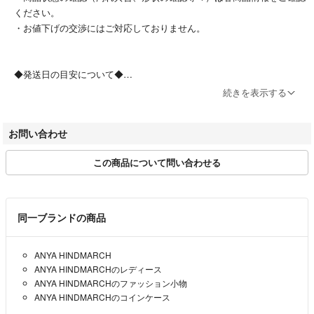
ください。
・お値下げの交渉にはご対応しておりません。
[シリアル]
***
◆発送日の目安について◆
[付属品]
ご入金確認後、0-4営業日程度で配送を行っております。
なし
続きを表示する
※日時指定はお受けできませんので、何卒ご了承くださいませ。
お問い合わせ
こちらの商品はラクマ公式パートナーのBrandear（ブランディア）によっ
◆在庫について◆
て出品されています。
この商品について問い合わせる
ラクマ以外でも出品を行っております。
以下の内容のお問い合わせについてはお返事ができませんのであらかじめ
商品売切れの際、及び商品情報修正の際には、お取引をキャンセルさせ
ご了承ください。
ていただく場合がございます。
・商品状態の確認（汚れ具合、形状の確認等々）
予めご了承ください。
・お値下げの交渉
同一ブランドの商品
◆お問い合わせ◆
ANYA HINDMARCH
返信は出品事業者より直接ご連絡いたします。
ANYA HINDMARCHのレディース
（問い合わせ内容は他のユーザーには公開されません。）
ANYA HINDMARCHのファッション小物
ANYA HINDMARCHのコインケース