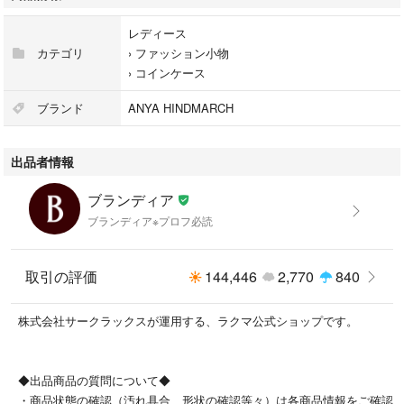
横 : 約 9 cm
マチ : 約 3 cm
レディース
カテゴリ
›
ファッション小物
›
コインケース
[カラー]
イエロー×ベージュ×マルチ
ブランド
ANYA HINDMARCH
[デザイン]
出品者情報
キーリング付き
ブランディア
[素材]
ブランディア※プロフ必読
レザー×金属素材
[コンディションの備考]
取引の評価
144,446
2,770
840
【外側】
・全体的 ⇒ 傷若干
株式会社サークラックスが運用する、ラクマ公式ショップです。
【内側】
・全体的 ⇒ 小傷
◆出品商品の質問について◆
[製造番号・刻印]
・商品状態の確認（汚れ具合、形状の確認等々）は各商品情報をご確認
-