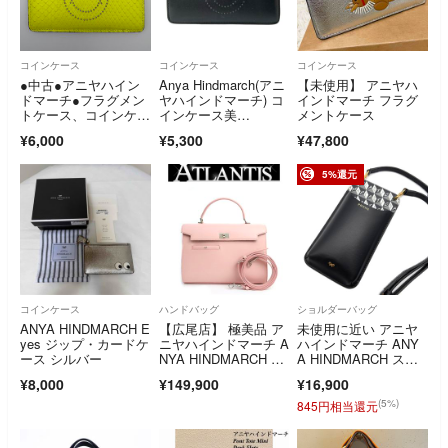
コインケース
コインケース
コインケース
●中古●アニヤハイン
Anya Hindmarch(アニ
【未使用】 アニヤハ
ドマーチ●フラグメン
ヤハインドマーチ) コ
インドマーチ フラグ
トケース、コインケー
インケース美
メントケース
ス、小銭入れ●
品 - 黒 フラグメント
¥6,000
¥5,300
¥47,800
ケース レザー
5%還元
コインケース
ハンドバッグ
ショルダーバッグ
ANYA HINDMARCH E
【広尾店】 極美品 ア
未使用に近い アニヤ
yes ジップ・カードケ
ニヤハインドマーチ A
ハインドマーチ ANY
ース シルバー
NYA HINDMARCH モ
A HINDMARCH スマ
ティマ― 2WAYバッ
ホショルダー フォン
¥8,000
¥149,900
¥16,900
グ カーフレザー サク
ケース 携帯 アイアム
ラ 【19669】
アプラスチックバッ
(5%)
845円相当還元
グ ブラック 黒 ポシェ
ット 斜め掛け お盆 帰