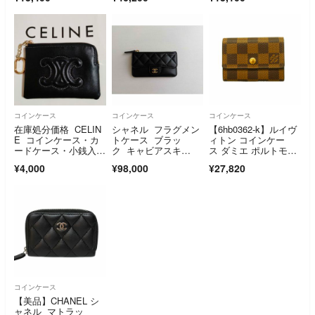
ネーポーチ キーホル
ン レザー
ダー
コインケース
コインケース
コインケース
在庫処分価格 CELIN
シャネル フラグメン
【6hb0362-k】ルイヴ
E コインケース・カ
トケース ブラッ
ィトン コインケー
ードケース・小銭入
ク キャビアスキ
ス ダミエ ポルトモネ
れ ラスト1点
ン ココマーク カー
プラ N61930 エベヌ
¥4,000
¥98,000
¥27,820
ド 黒 ゴールド金
【中古】メンズ レデ
具 カードケース CH
ィース ユニセックス
ANEL
コインケース
【美品】CHANEL シ
ャネル マトラッ