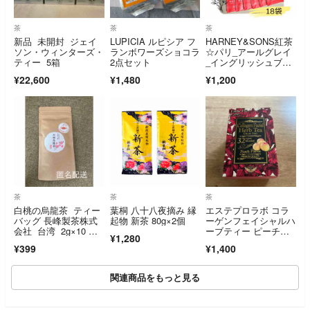
茶
茶
茶
新品 未開封 ジェイ
LUPICIA ルピシア フ
HARNEY&SONS紅茶
ソン・ウィンターズ・
ランボワーズショコラ
☆パリ_アールグレイ
ティー 5箱
2点セット
_イングリッシュブレ
ックファスト
¥22,600
¥1,480
¥1,200
茶
茶
茶
白桃の烏龍茶 ティー
葉桐 八十八夜摘み 縁
エステプロラボ コラ
バッグ 長峰製茶株式
起物 新茶 80g×2個
ーゲンフェイシャルハ
会社 台湾 2g×10 匿
ーブティー ピーチフ
¥1,280
名配送
レーバー 10袋
¥399
¥1,400
関連商品をもっと見る