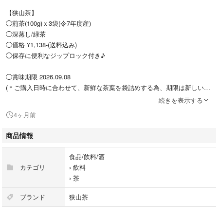
【狭山茶】
◯煎茶(100g)ｘ3袋(令7年度産)
◯深蒸し/緑茶
◯価格 ¥1,138-(送料込み)
◯保存に便利なジップロック付き♪
◯賞味期限 2026.09.08
(＊ご購入日時に合わせて、新鮮な茶葉を袋詰めする為、期限は新しいも
のになります。)
続きを表示する
4ヶ月前
#互繁園の狭山茶セット商品一覧はこちら
↑こちらよりご覧になれます☆
商品情報
⭐️代々引き継がれたこだわりの味と『毎日飲めるいつもより美味しいお
食品/飲料/酒
茶』を目指し皆さまにご満足いただけるよう新鮮なお茶をお届けしていま
カテゴリ
›
飲料
す☆代々続く互繁園の味を是非お楽しみください♪
›
茶
◎互繁園オリジナル『なつかし煎茶』
ブランド
狭山茶
7年度産、販売開始です！！
是非、お楽しみください♪