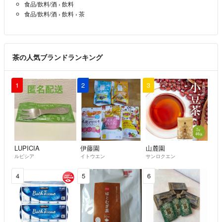
食品/飲料/酒
›
飲料
すが、蒸し時間により味や水色等にも大きな違いが出てきます。『茶
食品/飲料/酒
›
飲料
›
茶
葉、水色、味の違い』●浅蒸し→細長、黄金色、旨みと渋みがあり後味
スッキリ◯深蒸し→細かい茶葉(蒸し時間が長い為、蒸す後の揉む工程
で、柔らかくなった茶葉が崩れやすくなる為)、濃い緑色(深蒸しの特徴
である細かい茶葉がある為、緑に見えます。本来のお茶色は黄金色で
茶の人気ブランドランキング
す。細かい茶葉が沈んだ時に黄金色になるのでお分かりになると思いま
す^ ^)、渋みが和らぎまろやかな甘みとコクのある味。
1
2
3
※狭山の新茶詰み時期は4月下旬〜5月です。小売店は袋に詰めた時から
通常賞味期限1年です。より新鮮なものをお届けしたい為、同じ煎茶で
あっても私達生産者(狭山の茶組合加入農家)は半年の賞味期限としてい
ます。(^-^)
【⚠️注意】
LUPICIA
伊藤園
山麓園
ルピシア
イトウエン
サンロクエン
当園商品を転売によってご購入された商品の品質等の責任は一切負い兼
ねますのでご了承ください。
4
5
6