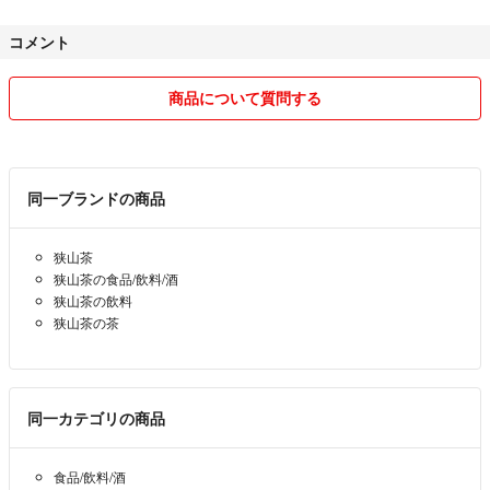
よろしくお願い申し上げます。m(__)m
☆コメント受付ます！可能な限りご希望に合わせて、互繁園の狭山茶をご
コメント
提供致します。
狭山茶は、地域柄少し遅めの新茶です。☆毎年の天候や手作業による製
法過程においても全く同じ味でないところも小さい茶農園直販の楽しみ
商品について質問する
※ 同梱は、煎茶/上煎茶/特上6本(組み合わせ自由)まで可能です。その範囲
の一つです♪狭山地域内でも早くに摘まれて新茶を出されている農園も
にて、おまとめ割引いたします。コメントよりお知らせ下さい。
あると思いますが、通常は遅めです。互繁園では、最新年度産の一番茶
のみを100%使用して煎茶をご提供しております。
☆手を掛けた新鮮なお茶を、できる限り梱包などシンプルに送料も含め、
同一ブランドの商品
お手頃価格にてご提供させていただいております！
お陰様で、令7年度産『なつかし煎茶』は、完売となりました！ご愛飲
いただいた皆様へ大変感謝しております。m(__)m
気に入って頂けたら幸いです☆是非この機会にお試し頂ければと思いま
狭山茶
す。(^-^)
狭山茶の食品/飲料/酒
☆ご希望等ございましたら、お気軽にコメントいただければと思いま
狭山茶の飲料
す。(^-^)
【⚠️注意】
狭山茶の茶
☆おまとめ割引あります。コメントよりお知らせ下さい
当園商品を転売によってご購入された商品の品質等の責任は一切負い兼ね
☆お茶豆知識は、ネット上でのお茶選びのご判断にもお役立ていただけ
ますのでご了承ください。
る事と思います♪
同一カテゴリの商品
新茶八女茶静岡茶冷茶一番茶カテキン免疫力日本茶茶葉お茶の葉深蒸し上
☆互繁園のお茶豆知識☆
煎茶2025
浅蒸し深蒸しの話です。お茶になるまでの工程の一つ蒸しの作業があり
食品/飲料/酒
ます。何故蒸すのか？生葉摘み後、主に酸化発酵の働きを止めるためで