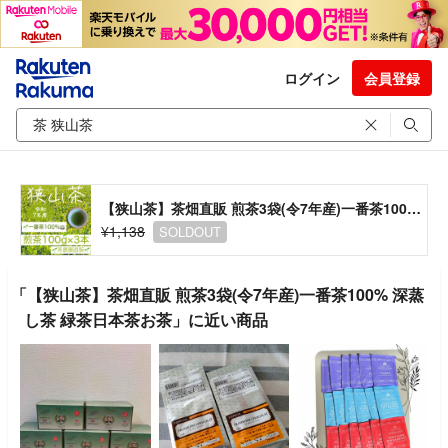
ログイン
会員登録
【狭山茶】茶畑直販 煎茶3袋(令7年産)一番茶100% 深蒸し茶 緑茶日本茶お茶
¥1,138
SOLDOUT
「【狭山茶】茶畑直販 煎茶3袋(令7年産)一番茶100% 深蒸
し茶 緑茶日本茶お茶」に近い商品