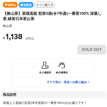
送料込
匿名配送
すぐに購入可
【狭山茶】茶畑直販 煎茶3袋(令7年産)一番茶100% 深蒸し
茶 緑茶日本茶お茶
狭山茶
1,138
¥
送料込
SOLD OUT
本人確認済
紛失補償有
ラクマ安心・安全への取り組み
商品説明
茶畑より直販の煎茶(本年度産の一番茶100%)のお届けです！