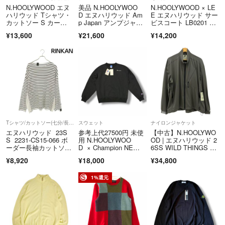
■責任の範囲
N.HOOLYWOOD エヌ
美品 N.HOOLYWOO
N.HOOLYWOOD × LE
ハリウッド Tシャツ・
D エヌハリウッド Am
E エヌハリウッド サー
商品お受取り後に発生した修理費等に関して、当社は一切負担出来かね
カットソー S カー
p Japan アンプジャパ
ビスコート LB0201 リ
ます。
キ 【古着】【中古】
ン 06ss ガムランボー
ー 17AW SERVICE CO
¥13,600
¥21,600
¥14,200
また配送中に発生した毀損・紛失等について、当社は一切の責任を負い
【送料無料】
ル ブレスレット アク
AT USED加工 コット
セサリー ゴーリー
ン インディゴ 38 7101
ません。
期 シルバー925 メン
5863
補償の可否およびその内容は、委託先運送会社の補償規定に準拠いたし
ズ 古着 中古 USED
ます。
■お問合せについて
商品詳細ページ、または取引ページのお問合せボタンまたは、問合せフ
ォームよりお問い合わせください。
Tシャツ/カットソー(七分/長袖)
スウェット
ナイロンジャケット
受付時間：毎日10:30～16:30(3営業日以内に返答致します)
エヌハリウッド 23S
参考上代27500円 未使
【中古】N.HOOLYWO
S 2231-CS15-066 ボ
用 N.HOOLYWOO
OD | エヌハリウッド 2
ーダー長袖カットソ
D × Champion NE
6SS WILD THINGS PA
■お取引について
ー メンズ 40
W WEAVE CREW NE
CKABLE JACKET ナ
当店はラクマの規約に則り、営業しております。
¥8,920
¥18,000
¥34,800
CK SWEATSHIRTS ク
イロンジャケット 926
特定のお客様に対するお取り置きや専用ページには対応できかねます。
ルーネックスウェッ
1-BL07 カーキ サイ
ト トレーナー エヌハ
ズ：38【尾張小牧店】
1%還元
発送後の返品につきましても対応できかねます。
リウッド × チャンピ
またお問合せの有無に関わらず、ご購入は先着順とさせて頂いておりま
オン C8-B023 ブラッ
ク S （16238M）
す。
※毎週日曜日はご注文のお受付を休止しております。予めご了承くださ
いませ。