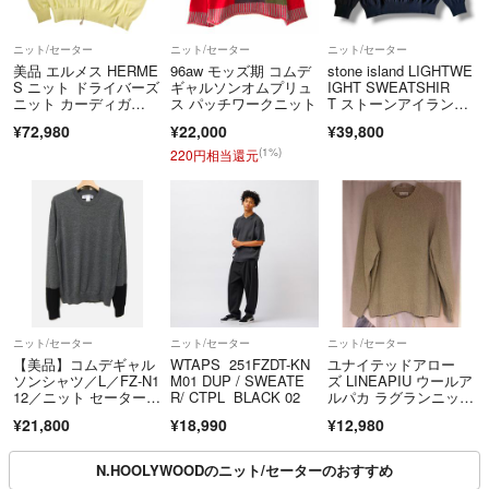
※こちらのアカウントはラクマ公式パートナーのRINKAN（リンカン）
ニット/セーター
ニット/セーター
ニット/セーター
美品 エルメス HERME
96aw モッズ期 コムデ
stone island LIGHTWE
によって運営されています。
S ニット ドライバーズ
ギャルソンオムプリュ
IGHT SWEATSHIR
▼特商法・返品特約
ニット カーディガ
ス パッチワークニット
T ストーンアイラン
ン セーター ロングス
ド セーター ブラック
https://fril.jp/ts/official/law/mkk/
¥72,980
¥22,000
¥39,800
リーブ カシミヤ トッ
プス メンズ M
(1%)
220円相当還元
▼適格請求書発行事業者登録番号
T6011001047271
ニット/セーター
ニット/セーター
ニット/セーター
【美品】コムデギャル
WTAPS 251FZDT-KN
ユナイテッドアロー
ソンシャツ／L／FZ-N1
M01 DUP / SWEATE
ズ LINEAPIU ウールア
12／ニット セーター／
R/ CTPL BLACK 02
ルパカ ラグランニッ
ウール／グレー 黒 ブ
ト ベージュ
¥21,800
¥18,990
¥12,980
ラック バイカラー ツ
ートン
N.HOOLYWOODのニット/セーターのおすすめ