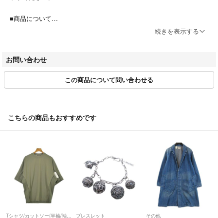
■商品について
ご覧いただくタイミングによって大幅に価格が変更となる可能性がござ
続きを表示する
います事、予めご了承ください。
また全てリユース品ですので、状態等詳細についてはご購入前にお問合
お問い合わせ
せください。
なお、商品は全て当社の専任バイヤーのチェックの元厳しい基準をクリ
この商品について問い合わせる
アした商品でございますので、安心してお買い求め下さいませ。
■購入証明書について
【クロムハーツ】
こちらの商品もおすすめです
シルバーパーツの付いていないアイテムは発行の対象外です。
「RINKAN購入証明書が付属します」と記載されていないアイテムは発
行の対象外となりますのでご注意ください。
【ゴローズ】
レザーアイテムは発行の対象外です。
コンチョなどが付いているアイテムについても、レザーアイテムは全て
発行の対象外となりますのでご注意ください。
Tシャツ/カットソー(半袖/袖なし)
ブレスレット
その他