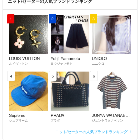
ニット/セーターの人気ブランドランキング
1
2
3
LOUIS VUITTON
Yohji Yamamoto
UNIQLO
ルイヴィトン
ヨウジヤマモト
ユニクロ
4
5
6
Supreme
PRADA
JUNYA WATANABE MAN
シュプリーム
プラダ
ジュンヤワタナベマン
ニット/セーターの人気ブランドランキング