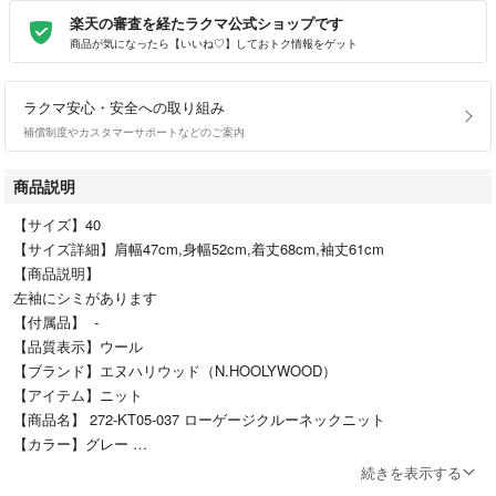
楽天の審査を経たラクマ公式ショップです
商品が気になったら【いいね♡】しておトク情報をゲット
ラクマ安心・安全への取り組み
補償制度やカスタマーサポートなどのご案内
商品説明
【サイズ】40
【サイズ詳細】肩幅47cm,身幅52cm,着丈68cm,袖丈61cm
【商品説明】
左袖にシミがあります
【付属品】 -
【品質表示】ウール
【ブランド】エヌハリウッド（N.HOOLYWOOD）
【アイテム】ニット
【商品名】 272-KT05-037 ローゲージクルーネックニット
【カラー】グレー
【対象】メンズ
続きを表示する
【管理番号】10416-260605-0569