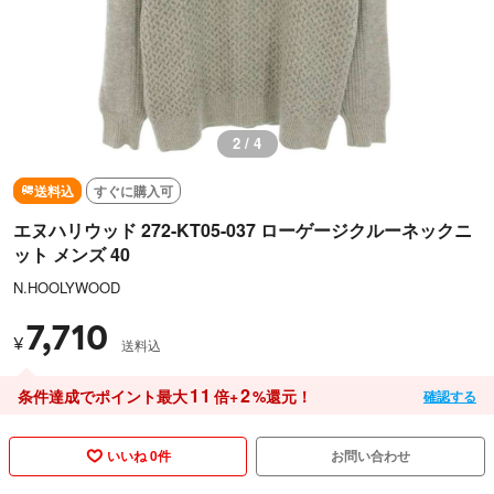
3 / 4
送料込
すぐに購入可
エヌハリウッド 272-KT05-037 ローゲージクルーネックニ
ット メンズ 40
N.HOOLYWOOD
7,710
¥
送料込
11
2
条件達成でポイント最大
倍+
%還元！
確認する
いいね 0件
お問い合わせ