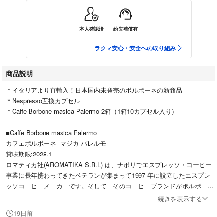
本人確認済
紛失補償有
ラクマ安心・安全への取り組み
商品説明
＊イタリアより直輸入！日本国内未発売のボルボーネの新商品
＊Nespresso互換カプセル
＊Caffe Borbone masica Palermo 2箱（1箱10カプセル入り）
■Caffe Borbone masica Palermo
カフェボルボーネ マジカ パレルモ
賞味期限:2028.1
ロマティカ社(AROMATIKA S.R.L) は、ナポリでエスプレッソ・コーヒー
事業に長年携わってきたベテランが集まって1997 年に設立したエスプレ
ッソコーヒーメーカーです。そして、そのコーヒーブランドがボルボーネ
(BORBONE) です。
続きを表示する
19日前