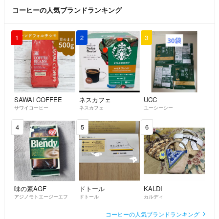
コーヒーの人気ブランドランキング
1
2
3
SAWAI COFFEE
ネスカフェ
UCC
サワイコーヒー
ネスカフェ
ユーシーシー
4
5
6
味の素AGF
ドトール
KALDI
アジノモトエージーエフ
ドトール
カルディ
コーヒーの人気ブランドランキング