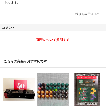
おります。
返品の送料などでちょっと嫌な思いをしたことがごさいますので基本的
続きを表示する
に返品はお受けしておりません。
気になる点はご購入前に必ずご確認下さいね。
コメント
いただいたご質問や疑問点にはご納得いただけるまでお答えします(^^)
梱包資材は商品を出来るだけお安く提供させていただきので、リサイク
ル品♻️を使用する場合がございますがご理解いただけますと幸です。
商品について質問する
まだまだ至らない点があるかとは思いますが、何卒よろしくお願いいた
します(人・_・)♡
こちらの商品もおすすめです