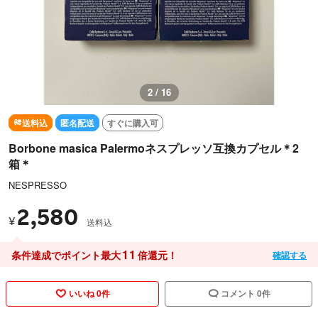
2 / 16
送料込
匿名配送
すぐに購入可
Borbone masica Palermoネスプレッソ互換カプセル＊2
箱＊
NESPRESSO
2,580
¥
送料込
11
条件達成でポイント最大
倍還元！
確認する
いいね 0件
コメント 0件