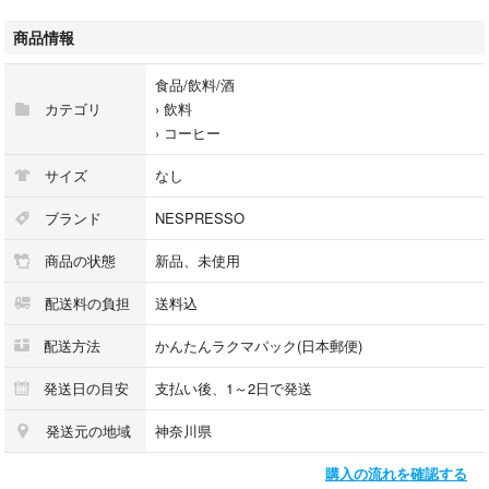
柔らかく、リッチで洗練された、美しいベニスのように恋に落ちるブレン
ドです。masica Palermoでシチリアの魅惑的な味をぜひ体験してみてくだ
商品情報
さい。パレルモの活気に満ちた豊かなコーヒー文化を体現する独特のエス
プレッソブレンドです。
食品/飲料/酒
数千のニュアンスのソフトでリッチなブレンド、寛大な香りとアロマ、心
カテゴリ
›
飲料
地よい決して邪魔にならない酸味がありますが、それが独特の特徴を与え
›
コーヒー
ています。
残念ながら現在日本ではなかなか入手する事が出来ません！
サイズ
なし
ナポリやローマ、パレルモのバールで、NY やパリのコーヒーに拘ったカ
フェで愛飲される、ナポリ・シチリア王ボルボーネ家御用達の味を是非と
ブランド
NESPRESSO
もご賞味下さい。
商品の状態
新品、未使用
※発送の際はゆうパケットポストにてお送り致します。サイズの関係で緩
配送料の負担
送料込
衝材等なしでお送り致します。輸送の際、箱やカプセルの凹み等が発生す
る可能性がございます事ご理解頂けます様お願い致します。
配送方法
かんたんラクマパック(日本郵便)
#Nsepresso #ネスプレッソ #互換カプセル #nespressoカプセル #ネスプ
発送日の目安
支払い後、1～2日で発送
レッソカプセル #borbone #ボルボーネ #coffee #コーヒー #エスプレッ
発送元の地域
神奈川県
ソ #ciaoitalia #ボルボーネコーヒー #パレルモ #Palermo #caffe #カプセル
コーヒー#アイスコーヒー #italy #イタリアン
購入の流れを確認する