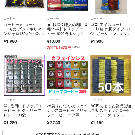
コーヒー
コーヒー
コーヒー
コーヒー豆 コーヒ
★【UCC 職人の珈琲 3
UCC アイスコーヒ
ー モカ グジ・キリマ
種15杯】ドリップ コー
ー 無糖 き釈タイプ 50
ンジャロ180g YouCoff
ヒー 1000円ポッキリ
個 ポーション コスト
ee
コ
¥1,880
¥1,000
¥1,900
(20%)
200円相当還元
コーヒー
コーヒー
コーヒー
澤井珈琲 ドリップコ
35袋 おいしいカフェイ
AGF ちょっと贅沢な珈
ーヒー ビクトリーブ
ンレスコーヒー ドリッ
琲店 スティックコーヒ
レンド 30袋
プコーヒー コク深
ー ブラック インスタ
め デカフェ
ントコーヒー
¥1,280
¥2,240
¥1,150
NESPRESSOのコーヒーのおすすめ