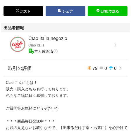
ポスト
シェア
LINEで送る
出品者情報
Ciao Italia negozio
Ciao Italia
本人確認済
取引の評価
79
0
0
Ciao!こんにちは！
販売・購入どちらも行っております。
色々なご縁に日々感謝しております。
ご質問等お気軽にどうぞ(*^_^*)
＊＊＊商品毎日発送中＊＊＊
お顔の見えないお取引なので、【出来るだけ丁寧・迅速に】を心掛けて