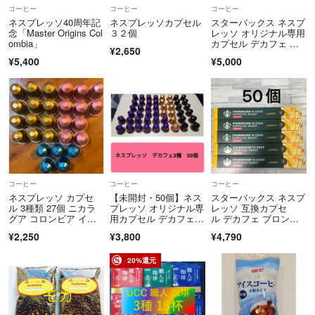
コーヒー
コーヒー
コーヒー
ネスプレッソ40周年記
ネスプレッソカプセル
スターバックス ネスプ
念「Master Origins Col
３２個
レッソ オリジナル専用
ombia」
カプセル デカフェ ア
¥2,650
ソート60杯分(10杯分×
¥5,400
¥5,000
6本入り)
コーヒー
コーヒー
コーヒー
ネスプレッソ カプセ
【未開封・50個】ネス
スターバックス ネスプ
ル 3種類 27個 ニカラ
プレッソ オリジナル専
レッソ 互換カプセ
グア コロンビア イン
用カプセル デカフェ 3
ル デカフェ ブロン
ドネシア
種アソート
ド エスプレッソ ロー
¥2,250
¥3,800
¥4,790
スト 50個
20%還元