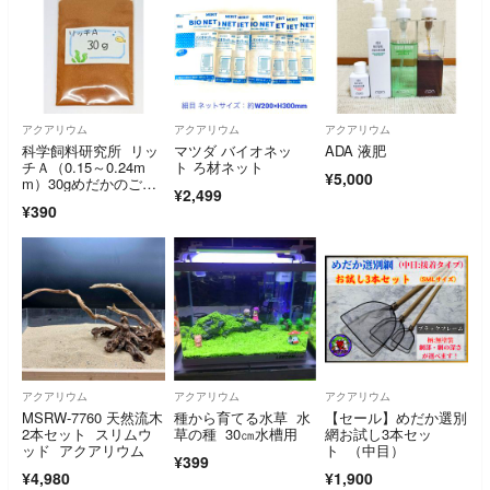
アクアリウム
アクアリウム
アクアリウム
科学飼料研究所 リッ
マツダ バイオネッ
ADA 液肥
チＡ（0.15～0.24m
ト ろ材ネット
¥5,000
m）30gめだかのごは
¥2,499
ん
¥390
アクアリウム
アクアリウム
アクアリウム
MSRW-7760 天然流木
種から育てる水草 水
【セール】めだか選別
2本セット スリムウ
草の種 30㎝水槽用
網お試し3本セッ
ッド アクアリウム
ト （中目）
¥399
¥4,980
¥1,900