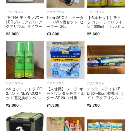
アクアリウム
アクアリウム
アクアリウム
TETRA テトラ パワー
Tetra 26℃ミニヒータ
【５本セット】テト
LEDプレミアム 30 ア
ー 50W 2個セット ヒ
ラ コントラコロライ
クアリウム タイマー
ーター 20L
ン 1000ml 『カルキぬ
き』
¥3,000
¥3,800
¥5,600
アクアリウム
アクアリウム
アクアリウム
2本セット テトラ CO
【未使用】 テトラ オ
テトラ スライドLE
2ボンベ NEW CO2キ
ートワンタッチフィル
D 30~45cm水槽用 ラ
ット用交換ボンベ 水
ター AT-20 （外掛け
イト アクアリウム 熱
草成長促進 水槽用
式フィルター）
帯魚
¥2,000
¥1,300
¥2,700
品 水草 Tetra CO2添
加