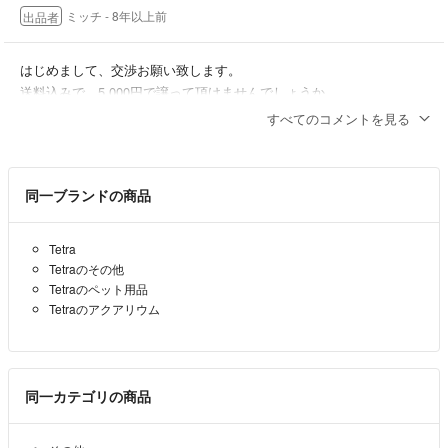
ミッチ
- 8年以上前
出品者
はじめまして、交渉お願い致します。
送料込みで、5.000円で譲って頂けませんでしょうか。
こちら大阪市内在住です。
すべてのコメントを見る
宜しくご検討お願い致します。
プレゼンター
- 8年以上前
同一ブランドの商品
Tetra
Tetraのその他
Tetraのペット用品
Tetraのアクアリウム
同一カテゴリの商品