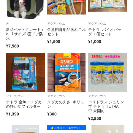
犬
アクアリウム
アクアリウム
新品ペットクレートn
金魚飼育用品あれこれ
テトラ バイオバッ
2、Lサイズ3面ドア防
セット
グ 3個セット
水
¥1,500
¥1,000
¥7,560
アクアリウム
アクアリウム
アクアリウム
テトラ 金魚・メダカ
メダカのえさ キリミ
コリドラス シュリン
の静かなフィルター
ン
プ テトラ TETRA
♡ 未開封
¥1,399
¥300
¥2,850