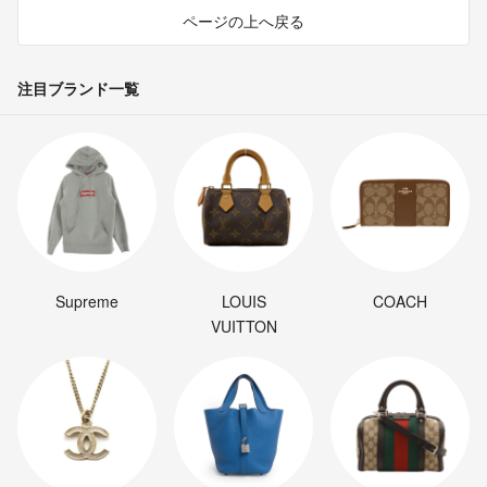
ページの上へ戻る
しいです。
引き続きご検討いただけますと幸いです。
kuma
- 3年以上前
出品者
注目ブランド一覧
20万円でお譲り願えませんか？
よ
- 3年以上前
Supreme
LOUIS
COACH
VUITTON