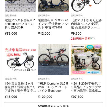
自転車本体
自転車本体
自転車本体
電動アシスト自転車P
電動自転車 ヤマハ 20
【訳アリ】折りたたみ
anasonic.オフタイム
インチ 子供乗せ アシ
自転車 シマノ7段変
折り畳み式◆
スト 中古 072401
速 高炭素鋼フレー
ム 折り畳み自転車
¥78,000
¥42,000
¥9,600
(3%)
288円相当還元
自転車本体
自転車本体
自転車本体
1944業界最長12ヶ月
TREK Domane SL5 5
✨2018-2020年モデル
保証付！送料無料エリ
2cm トレック ロード
✨美品✨ビッケモブdd
ア多数！安全整備済
バイク Bontrager
✨室内保管✨完成車配
み！電動自転車
送✨
¥45,000
¥120,000
¥97,800
関連商品をもっと見る