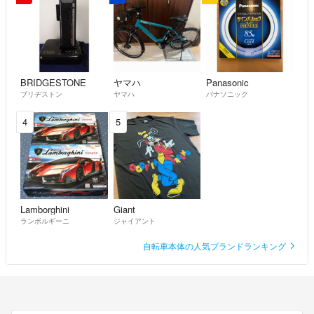
kuma
- 3年以上前
出品者
21万円とかは無理でしょうか？
よろしくお願いいたします。
モリモリ
- 3年以上前
BRIDGESTONE
ヤマハ
Panasonic
ブリヂストン
ヤマハ
パナソニック
コメントありがとうございます！
4
5
ご希望金額をご提示ください。
kuma
- 3年以上前
出品者
はじめまして！
Lamborghini
Giant
購入検討しておりますが、お安くなりませんか？
ランボルギーニ
ジャイアント
よろしくお願いいたします。
自転車本体の人気ブランドランキング
モリモリ
- 3年以上前
コメントありがとうございます！
お値下げには対応するつもりはおりますが、現時点ではそこまでは難