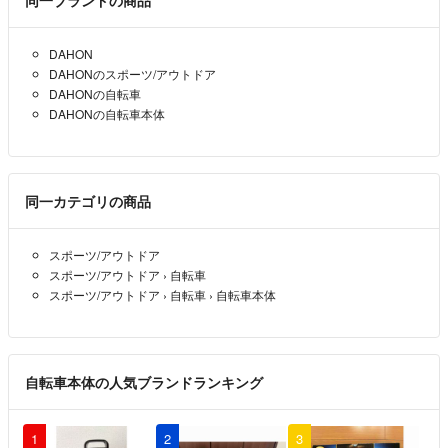
同一ブランドの商品
コメントありがとうございます！
DAHON
発送先はどちらになりますでしょうか？
DAHONのスポーツ/アウトドア
お値引きに関しては送料も検討させていただきたいので。
DAHONの自転車
ペダルはお付けいたしますが、キズは多いのであくまでオマケ程度に
DAHONの自転車本体
思ってください。
kuma
- 3年以上前
出品者
同一カテゴリの商品
おはようございます。
こちらの商品の購入を考えているのですが、25万円で購入させていた
スポーツ/アウトドア
だけないでしょうか？あと、出来ればペダルもつけていただきたいで
スポーツ/アウトドア
›
自転車
す。よろしくお願いします。
スポーツ/アウトドア
›
自転車
›
自転車本体
piven
- 3年以上前
暖かくなりこれから購入検討される方も増えてくると思いますので、
自転車本体の人気ブランドランキング
現時点ではそこまではお値下げすることは難しいです。
引き続きご検討いただけますと幸いです。
1
2
3