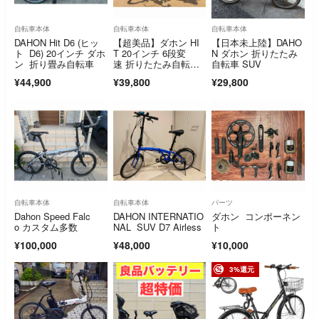
自転車本体
自転車本体
自転車本体
DAHON Hit D6 (ヒッ
【超美品】ダホン HI
【日本未上陸】DAHO
ト D6) 20インチ ダホ
T 20インチ 6段変
N ダホン 折りたたみ
ン 折り畳み自転車
速 折りたたみ自転
自転車 SUV
車 マットブラック
¥44,900
¥39,800
¥29,800
自転車本体
自転車本体
パーツ
Dahon Speed Falc
DAHON INTERNATIO
ダホン コンポーネン
o カスタム多数
NAL SUV D7 Airless
ト
¥100,000
¥48,000
¥10,000
3%還元