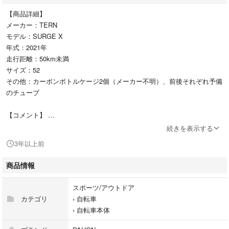
【商品詳細】
メーカー：TERN
モデル：SURGE X
年式：2021年
走行距離：50km未満
サイズ：52
その他：カーボンボトルケージ2個（メーカー不明）、前後それぞれ予備
のチューブ
【コメント】
去年新車購入しましたがほとんど乗ることなく、目立った傷もありませ
続きを表示する
ん。
3年以上前
これからも乗ることはなさそうなので出品しました。
ボトルケージを付けただけであとはノーマルのままです。
商品情報
「Tern surge x」でGoogle検索していただくと詳細な情報がわかるかと思
います。
スポーツ/アウトドア
カテゴリ
›
自転車
※ペダルは外させていただきます。
›
自転車本体
※防犯登録抹消してからお渡しします。
※直接お渡しすることも可能ですのでご相談ください。