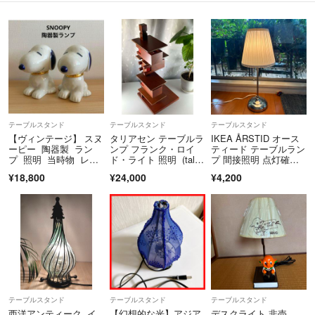
テーブルスタンド
テーブルスタンド
テーブルスタンド
【ヴィンテージ】 スヌ
タリアセン テーブルラ
IKEA ÅRSTID オース
ーピー 陶器製 ラン
ンプ フランク・ロイ
ティード テーブルラン
プ 照明 当時物 レト
ド・ライト 照明 (talie
プ 間接照明 点灯確認
ロ 2個セット
6456)
済
¥18,800
¥24,000
¥4,200
テーブルスタンド
テーブルスタンド
テーブルスタンド
西洋アンティーク イ
【幻想的な光】アジア
デスクライト 非売