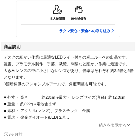
本人確認済
紛失補償有
ラクマ安心・安全への取り組み
商品説明
デスクの細かい作業に最適なLEDライト付きの卓上ルーペの出品です。
読書、プラモデル製作、手芸、裁縫、刺繍など細かい作業に最適です。
大きめレンズの中に小さ目なレンズがあり、倍率はそれぞれ約2.5倍と5倍
となります。
3箇所稼働のフレキシブルアームで、角度調整も可能です。
■ 外寸・ 高さ 約23cm ※最大・ レンズサイズ(直径) 約12.3cm
■ 重量・ 約322g ※電池含まず
■ 素材・ アクリル(レンズ)、プラスチック、金属
■ 電球・ 発光ダイオード(LED) 2球
■ 使用電池・ 単4電池×3本 ※電池は添付しておりません。
続きを表示する
■ 原産国・ 中国
3ヶ月前