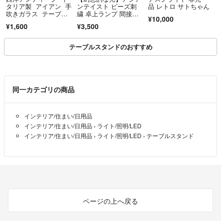
タリア製 アイアン 手
ンテイスト ビーズ刺
品 レトロ サトちゃん
吹きガラス テーブ
繍 卓上ランプ 間接照
¥10,000
ル ランプ ライト
明 青シースルー
¥1,600
¥3,500
テーブルスタンドのおすすめ
同一カテゴリの商品
インテリア/住まい/日用品
インテリア/住まい/日用品
›
ライト/照明/LED
インテリア/住まい/日用品
›
ライト/照明/LED
›
テーブルスタンド
ページの上へ戻る