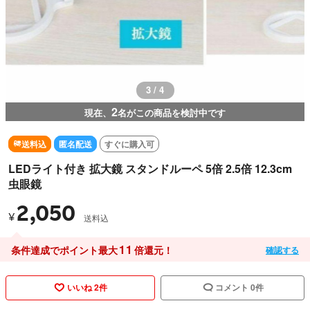
3 / 4
2
現在、
名がこの商品を検討中です
送料込
匿名配送
すぐに購入可
LEDライト付き 拡大鏡 スタンドルーペ 5倍 2.5倍 12.3cm
虫眼鏡
2,050
¥
送料込
11
条件達成でポイント最大
倍還元！
確認する
いいね 2件
コメント 0件