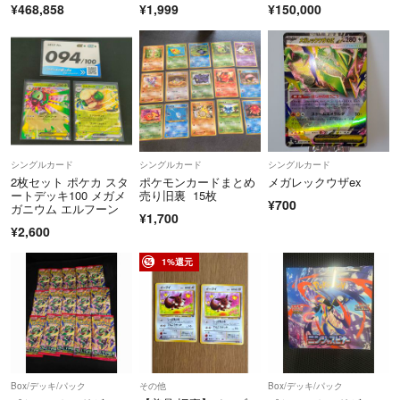
¥468,858
¥1,999
¥150,000
シングルカード
シングルカード
シングルカード
2枚セット ポケカ スタ
ポケモンカードまとめ
メガレックウザex
ートデッキ100 メガメ
売り旧裏 15枚
¥700
ガニウム エルフーン
¥1,700
¥2,600
1%還元
Box/デッキ/パック
その他
Box/デッキ/パック