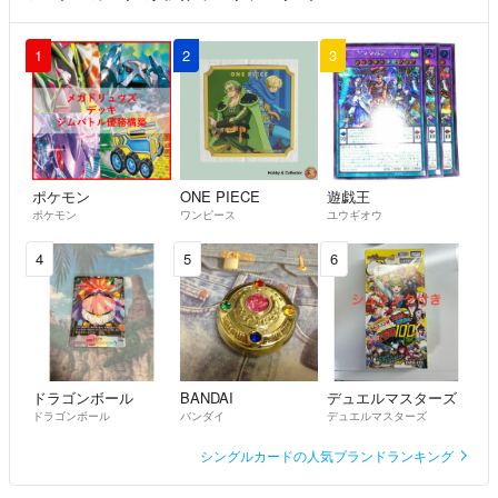
1
2
3
ポケモン
ONE PIECE
遊戯王
ポケモン
ワンピース
ユウギオウ
4
5
6
ドラゴンボール
BANDAI
デュエルマスターズ
ドラゴンボール
バンダイ
デュエルマスターズ
シングルカードの人気ブランドランキング