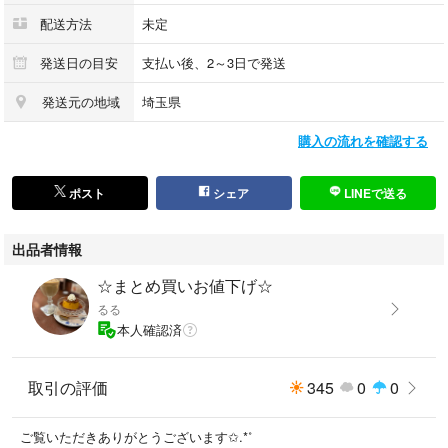
配送方法
未定
発送日の目安
支払い後、2～3日で発送
発送元の地域
埼玉県
購入の流れを確認する
ポスト
シェア
LINEで送る
出品者情報
☆まとめ買いお値下げ☆
るる
本人確認済
取引の評価
345
0
0
ご覧いただきありがとうございます✩.*˚