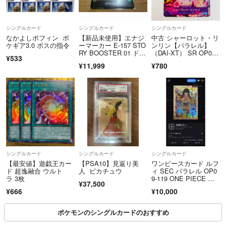
シングルカード
シングルカード
シングルカード
なかよしポフィン ポ
【新品未使用】エナジ
中古 シャーロット・リ
ケギア3.0 ボスの指令
ーマーカー E-157 STO
ンリン【パラレル】
RY BOOSTER 01 ドラ
（DAI-XT） SR OP08-
¥533
ゴンボール FW
069
¥11,999
¥780
シングルカード
シングルカード
シングルカード
【最安値】遊戯王カー
【PSA10】見返り美
ワンピースカード ルフ
ド 超逸融合 ウルト
人 ピカチュウ
ィ SEC パラレル OP0
ラ 3枚
9-119 ONE PIECE 新
¥37,500
たなる皇帝
¥666
¥10,000
ポケモンのシングルカードのおすすめ