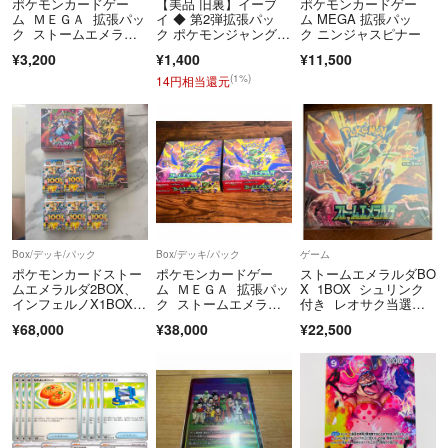
ポケモンカードゲー
【美品 旧裏】イーブ
ポケモンカードゲー
ム ＭＥＧＡ 拡張パッ
イ ◆ 第2弾拡張パッ
ム MEGA 拡張パッ
ク ストームエメラル
ク ポケモンジャング
ク ニンジャスピナー
ダ［15パック］
ル 2枚セット
¥3,200
¥1,400
¥11,500
(1%)
14円相当還元
Box/デッキ/パック
Box/デッキ/パック
ゲーム
ポケモンカードストー
ポケモンカードゲー
ストームエメラルダBO
ムエメラルダ2BOX、
ム ＭＥＧＡ 拡張パッ
X 1BOX シュリンク
インフェルノX1BOX、
ク ストームエメラル
付き レオサク当選
スタートデッキ100バ
ダ 2BOX シュリンク付
品 ローダー入 送料無
¥68,000
¥38,000
¥22,500
トルコレクション5箱
き
料 ポケカ 再販