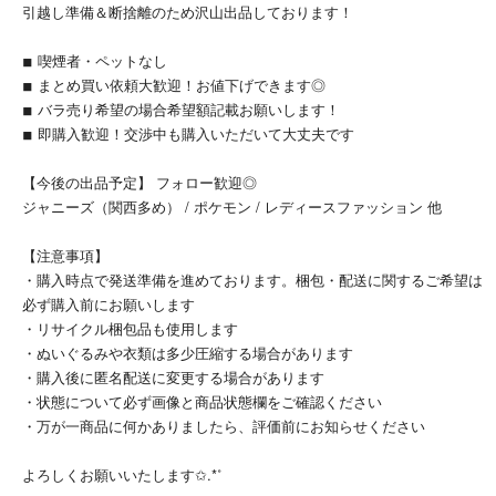
引越し準備＆断捨離のため沢山出品しております！
◾︎ 喫煙者・ペットなし
◾︎ まとめ買い依頼大歓迎！お値下げできます◎
◾︎ バラ売り希望の場合希望額記載お願いします！
◾︎ 即購入歓迎！交渉中も購入いただいて大丈夫です
【今後の出品予定】 フォロー歓迎◎
ジャニーズ（関西多め） / ポケモン / レディースファッション 他
【注意事項】
・購入時点で発送準備を進めております。梱包・配送に関するご希望は
必ず購入前にお願いします
・リサイクル梱包品も使用します
・ぬいぐるみや衣類は多少圧縮する場合があります
・購入後に匿名配送に変更する場合があります
・状態について必ず画像と商品状態欄をご確認ください
・万が一商品に何かありましたら、評価前にお知らせください
よろしくお願いいたします✩.*˚