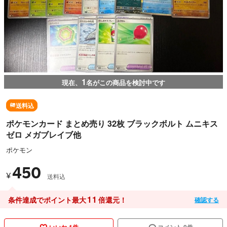
1
現在、
名がこの商品を検討中です
送料込
ポケモンカード まとめ売り 32枚 ブラックボルト ムニキス
ゼロ メガブレイブ他
ポケモン
450
¥
送料込
11
条件達成でポイント最大
倍還元！
確認する
いいね 1件
コメント 0件