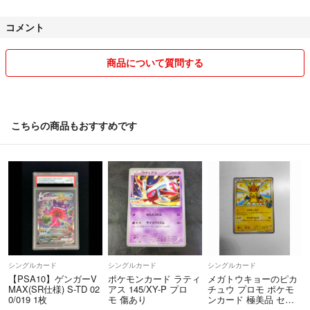
コメント
商品について質問する
こちらの商品もおすすめです
シングルカード
シングルカード
シングルカード
【PSA10】ゲンガーV
ポケモンカード ラティ
メガトウキョーのピカ
MAX(SR仕様) S-TD 02
アス 145/XY-P プロ
チュウ プロモ ポケモ
0/019 1枚
モ 傷あり
ンカード 極美品 セン
タリング良好