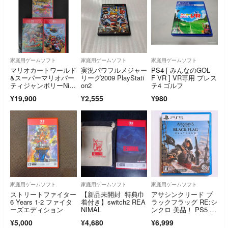
家庭用ゲームソフト
家庭用ゲームソフト
家庭用ゲームソフト
マリオカートワールド
実況パワフルメジャー
PS4 [ みんなのGOL
&スーパーマリオパー
リーグ2009 PlayStati
F VR ] VR専用 プレス
ティジャンボリーNint
on2
テ4 ゴルフ
endoSwitch2EDITION
¥19,900
¥2,555
¥980
&スプラトゥーンレイ
ダース新品
家庭用ゲームソフト
家庭用ゲームソフト
家庭用ゲームソフト
ストリートファイター
【新品未開封 特典巾
アサシンクリード ブ
6 Years 1-2 ファイタ
着付き】switch2 REA
ラックフラッグ RE:シ
ーズエディション
NIMAL
ンクロ 美品！ PS5 ソ
フト
¥5,000
¥4,680
¥6,999