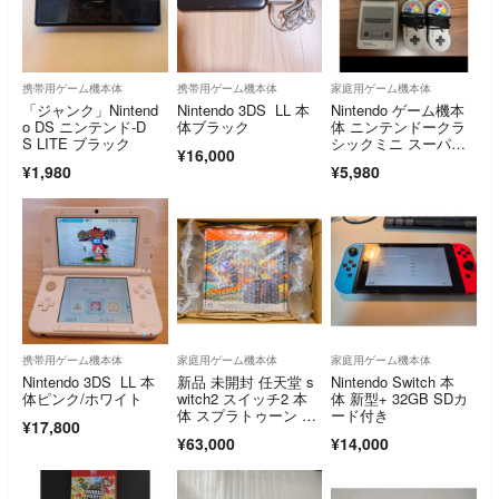
携帯用ゲーム機本体
携帯用ゲーム機本体
家庭用ゲーム機本体
「ジャンク」Nintend
Nintendo 3DS LL 本
Nintendo ゲーム機本
o DS ニンテンド-D
体ブラック
体 ニンテンドークラ
S LITE ブラック
シックミニ スーパー
¥16,000
ファミコン
¥1,980
¥5,980
携帯用ゲーム機本体
家庭用ゲーム機本体
家庭用ゲーム機本体
Nintendo 3DS LL 本
新品 未開封 任天堂 s
Nintendo Switch 本
体ピンク/ホワイト
witch2 スイッチ2 本
体 新型+ 32GB SDカ
体 スプラトゥーン レ
ード付き
¥17,800
イダース
¥63,000
¥14,000