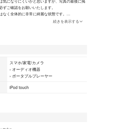
は気になりにくいかと思いますが、写真の最後に掲
必ずご確認をお願いいたします。
はなく全体的に非常に綺麗な状態です。
ある方のみ、ご検討をお願いいたします。
続きを表示する
テスト・イヤホン出力は問題無し
な消耗度は不明ですが、満充電から24時間のスリー
ずか7%でした。年式のわりに大きな劣化はなく、良
ンです。
スマホ/家電/カメラ
›
オーディオ機器
›
ポータブルプレーヤー
コレクションとしても大変おすすめです。
目安に対応しております。
iPod touch
認の上、気になる点はご購入前にご質問ください。
詳細がございますので、あわせてご確認いただける
★★★★★
た方限定
00円引き