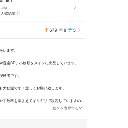
sutaka
★★★★★
utaka
本人確認済
1:05:123
679
8
5
ド】
ouch #第7世代 #アイポッドタッチ #アイポッド #Apple #
)
座います。
ますので、よろしければチェックして下さい^^
↓↓↓↓
や音楽CD、小物類をメインに出品しています。
販売中
↑↑↑↑
喫煙者です。
も大歓迎です！宜しくお願い致します。
や手数料を踏まえてギリギリで設定していますの
き交渉はご遠慮頂きますよう宜しくお願い致しま
続きを表示する
がメインになっており、すり替え防止等の観点から