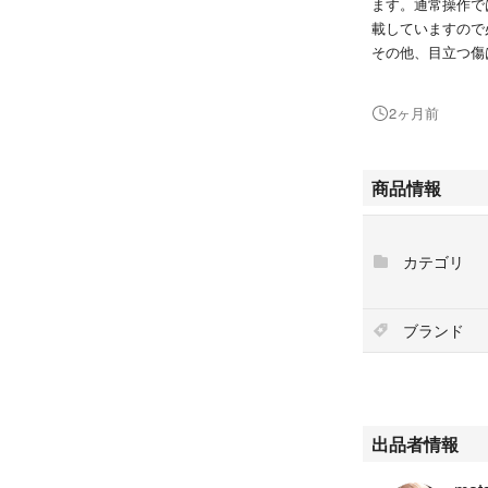
ます。通常操作で
載していますので
その他、目立つ傷
中古品にご理解の
2ヶ月前
【動作確認】
各種ボタン・通信
バッテリーは詳細
商品情報
プ状態で減少はわ
好なコンディショ
カテゴリ
【その他】
実用はもちろん、
発送は2〜3日を
ブランド
状態を写真でご確
プロフィールにも
と幸いです。
★★★★★★★★
出品者情報
ここまで見て頂い
フォロー＆即決で1