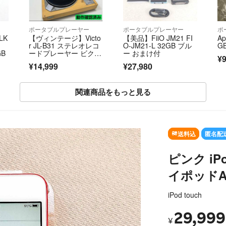
ポータブルプレーヤー
ポータブルプレーヤー
ポ
LK
【ヴィンテージ】Victo
【美品】FiiO JM21 FI
Ap
r JL-B31 ステレオレコ
O-JM21-L 32GB ブル
G
GB
ードプレーヤー ビクタ
ー おまけ付
¥9
ー
¥14,999
¥27,980
関連商品をもっと見る
SOLD OUT
送料込
匿名配
ピンク iPo
イポッドA
iPod touch
29,999
¥