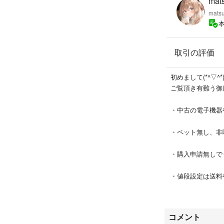
mat
★★★★★★★★
mats
■管理コード 160001
取引の評価
【検索用キーワー
#iPod #iPodt
アップル
初めまして(*^▽^*
ご覧頂き有難う御
他にも出品してい
↓↓↓↓↓↓↓↓↓↓
・中古の電子機器
#その他iPod複数
↑↑↑↑↑↑↑↑↑↑
・ペット無し、非
・購入申請無しで
・値段設定は送料
で、大幅なお値引
す。
コメント
・中古商品の販売