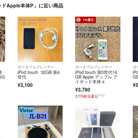
イポッドApple本体P」に近い商品
1%還元
ポータブルプレーヤー
ポータブルプレーヤー
ポ
第
iPod touch 32GB 第4
iPod touch 第5世代16
iP
6G
世代
GB Apple アップル ア
G
み
イポッド本体 s
¥3,100
¥5
¥3,780
(1%)
37円相当還元