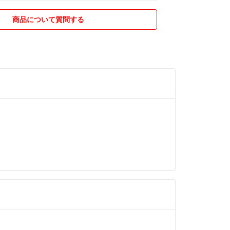
的にはお願い致します。
商品について質問する
可、サイズは測りが無いのでお伝え出来ません。電
バッテリー持ちは記載以上のご質問はご遠慮頂けれ
、送料込み、追跡ありの基本的には郵便局経由の匿
のでご安心下さい。
の対応不可スケジュール】
月10日