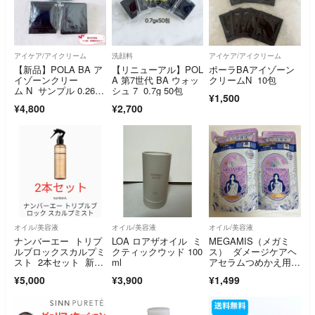
アイケア/アイクリーム
洗顔料
アイケア/アイクリーム
【新品】POLA BA ア
【リニューアル】POL
ポーラBAアイゾーン
イゾーンクリー
A 第7世代 BA ウォッ
クリームN 10包
ム N サンプル 0.26g×
シュ 7 0.7g 50包
¥1,500
30包
¥4,800
¥2,700
オイル/美容液
オイル/美容液
オイル/美容液
ナンバーエー トリプ
LOA ロアザオイル ミ
MEGAMIS（メガミ
ルブロックスカルプミ
クティックウッド 100
ス） ダメージケアヘ
スト 2本セット 新品
ml
アセラムつめかえ用×
未開封 200ml×2本
2個セット
¥5,000
¥3,900
¥1,499