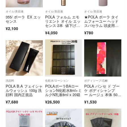
オイル/美容液
オイル/美容液
オイル/美容液
355/ ポーラ EX エッ
POLA フォルム エモ
★POLA ポーラ タイ
センス
リエント オイル エッ
ムフォーユー ヘッド
センス 2本 値下げ不
スパセラム 頭皮用美
¥2,100
可
容液 50ml★
¥4,050
¥780
洗顔料
化粧水/ローション
ボディソープ/石鹸
POLA B.A フェイシャ
POLAポーラBAロー
POLA パンセ ド ブー
ルウォッシュ 100g 洗
ションN化粧水8ml+ミ
ケ ボディシャンプ
顔料 国内正規品
ルクN乳液8ml x 20箱
ー ルージュ 本体 500
ml
¥7,680
¥26,500
¥1,530