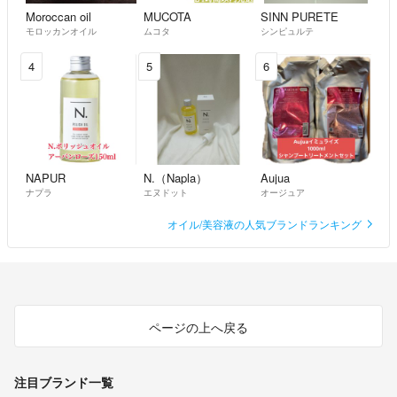
Moroccan oil
MUCOTA
SINN PURETE
モロッカンオイル
ムコタ
シンピュルテ
4
5
6
NAPUR
N.（Napla）
Aujua
ナプラ
エヌドット
オージュア
オイル/美容液の人気ブランドランキング
ページの上へ戻る
注目ブランド一覧