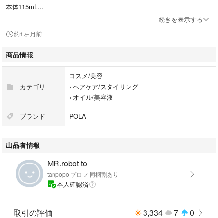
本体115mL
定価:2420円ポーラ FORM (フォルム) エモリエント オイル エッセンス ヘ
続きを表示する
アオイル 115mL
約1ヶ月前
ブランド：ー
商品情報
コスメ/美容
カテゴリ
›
ヘアケア/スタイリング
›
オイル/美容液
ブランド
POLA
出品者情報
MR.robot to
tanpopo プロフ 同梱割あり
本人確認済
取引の評価
3,334
7
0