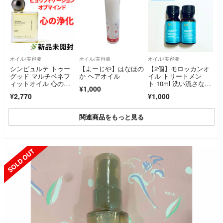
オイル/美容液
オイル/美容液
オイル/美容液
シンピュルテ トゥー
【よーじや】はなほの
【2個】モロッカンオ
グッド マルチベネフ
か ヘアオイル
イル トリートメン
ィットオイル 心の浄
ト 10ml 洗い流さない
¥1,000
化 新品
トリートメント
¥2,770
¥1,000
関連商品をもっと見る
SOLD OUT