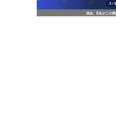
3 / 6
6
現在、
名がこの商