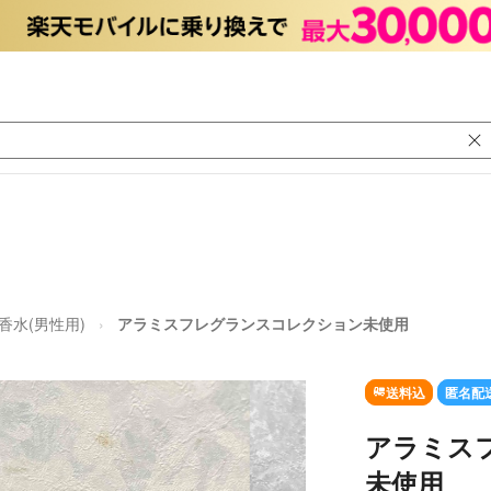
香水(男性用)
アラミスフレグランスコレクション未使用
送料込
匿名配
アラミス
未使用