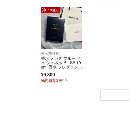
1%還元
香水(男性用)
香水 メンズ ブルー ド
ゥ シャネル P・SP 10
0ml 香水 フレグラン
ス… Bleu de chanel p
¥9,800
arfum
(1%)
98円相当還元