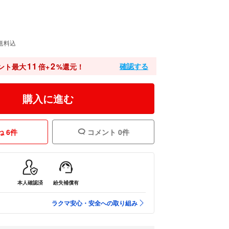
送料込
11
2
確認する
ント最大
倍+
%還元！
購入に進む
 6件
コメント 0件
本人確認済
紛失補償有
ラクマ安心・安全への取り組み