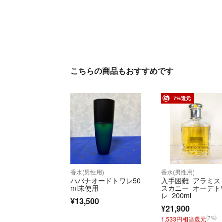
こちらの商品もおすすめです
7%還元
香水(男性用)
香水(男性用)
ハバナオードトワレ50
入手困難 アラミス
ml未使用
スカニー オーデト
レ 200ml
¥13,500
¥21,900
(7%)
1,533円相当還元