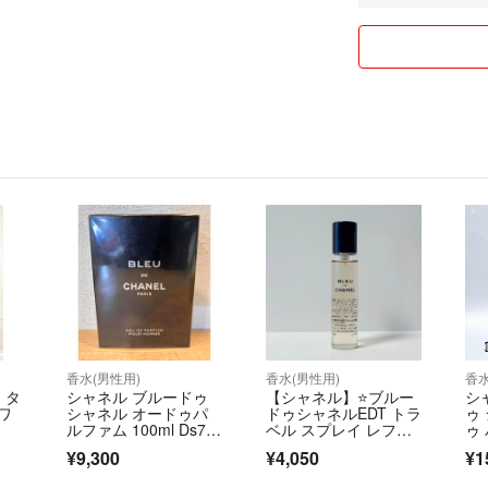
香水(男性用)
香水(男性用)
香水
 タ
シャネル ブルードゥ
【シャネル】⭐️ブルー
シ
ワ
シャネル オードゥパ
ドゥシャネルEDT トラ
ゥ
ルファム 100ml Ds72
ベル スプレイ レフィ
ゥ
5
ル 1本
l 
¥9,300
¥4,050
¥1
an