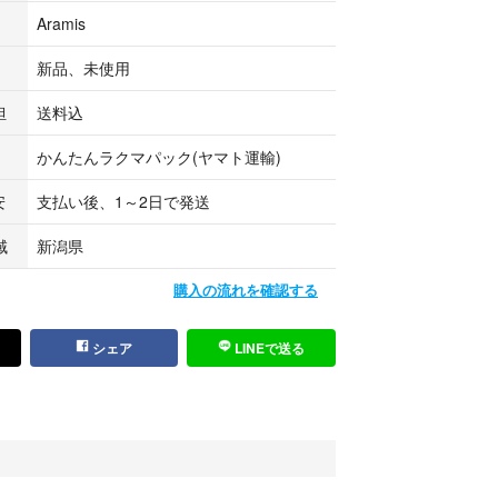
Aramis
新品、未使用
担
送料込
かんたんラクマパック(ヤマト運輸)
安
支払い後、1～2日で発送
域
新潟県
購入の流れを確認する
シェア
LINEで送る