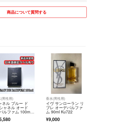
商品について質問する
(男性用)
香水(男性用)
ャネル ブルー ド
イヴ サンローラン リ
 シャネル オード
ブレ オーデパルファ
 パルファム 100m
ム 90ml Ku722
CHANEL Bleu de Ch
5,580
¥9,000
el EDP ④