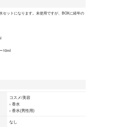
水セットになります。未使用ですが、BOXに経年の
l
10ml
コスメ/美容
›
香水
›
香水(男性用)
なし