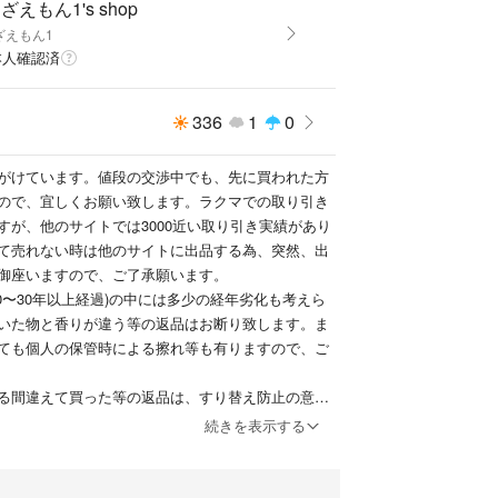
ざえもん1's shop
ざえもん1
本人確認済
336
1
0
がけています。値段の交渉中でも、先に買われた方
ので、宜しくお願い致します。ラクマでの取り引き
すが、他のサイトでは3000近い取り引き実績があり
て売れない時は他のサイトに出品する為、突然、出
御座いますので、ご了承願います。
0〜30年以上経過)の中には多少の経年劣化も考えら
いた物と香りが違う等の返品はお断り致します。ま
ても個人の保管時による擦れ等も有りますので、ご
る間違えて買った等の返品は、すり替え防止の意味
す。
続きを表示する