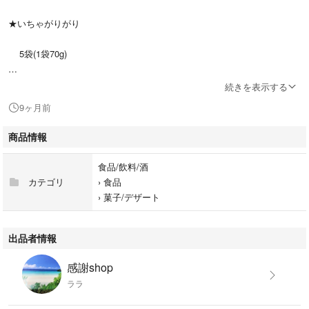
★いちゃがりがり
5袋(1袋70g)
賞味期限:2026.01.02
続きを表示する
9ヶ月前
★即購入大歓迎です＼(^o^)／
商品情報
食品/飲料/酒
カテゴリ
›
食品
›
菓子/デザート
出品者情報
感謝shop
ララ