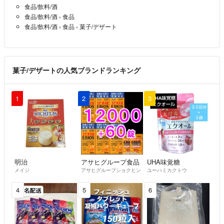
食品/飲料/酒
食品/飲料/酒
›
食品
食品/飲料/酒
›
食品
›
菓子/デザート
菓子/デザートの人気ブランドランキング
1
2
3
明治
アサヒグループ食品
UHA味覚糖
メイジ
アサヒグループショクヒン
ユーハミカクトウ
4
5
6