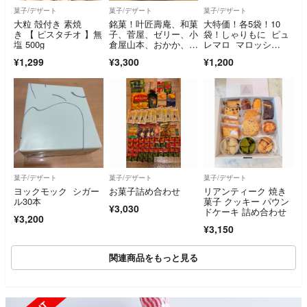
菓子/デザート
菓子/デザート
菓子/デザート
大粒 殻付き 素焼
銘菓！叶匠壽庵、和菓
大特価！各5袋！10
き 【 ピスタチオ 】無
子、菅屋、ゼリー、小
袋！しゃりもに ピュ
塩 500g
倉屋山本、おかか、水
レマロ マロッシ
羊羹、涼菓、菓子、詰
ュ ピュレグミ
¥1,299
¥3,300
¥1,200
め合わせ
菓子/デザート
菓子/デザート
菓子/デザート
ヨックモック シガー
お菓子詰め合わせ
リアンティーク 焼き
ル30本
菓子 クッキー パウン
¥3,030
ドケーキ 詰め合わせ
¥3,200
¥3,150
関連商品をもっと見る
SOLD OUT