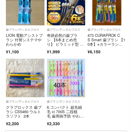
歯ブラシ/デンタルフロス
歯ブラシ/デンタルフロス
歯ブラシ/デンタルフロス
LION 電動アシストブ
奇跡必然の歯ブラ
473 CURAPROX C
ラシ 付替システマや
シ 【6本まとめ売
S Smart 歯ブラシ 【1
わらかめ
り】 ピラミッド型 歯
0本】※カラーランダ
ブラシ 驚きの汚れ落
ム
¥1,100
¥1,999
¥6,150
ち
歯ブラシ/デンタルフロス
歯ブラシ/デンタルフロス
クラプロックス 歯ブ
6.コンパクト 超先細
ラシ CS5460 ウルト
毛 ci 700S 二段植
ラソフト 2本
毛 歯周病予防 やわら
かめ
¥2,200
¥2,330