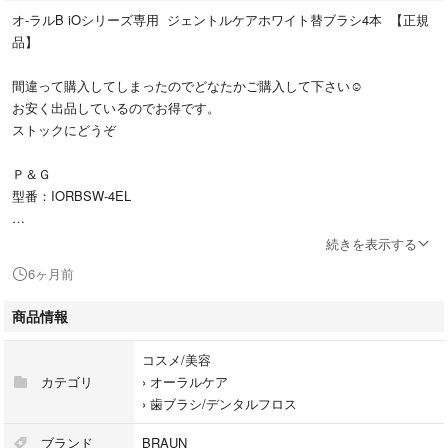
オ-ラルB iOシリーズ専用 ジェントルケアホワイト替ブラシ4本 【正規
品】
間違って購入してしまったのでどなたかご購入して下さい☺︎
お安く出品しているのでお得です。
ストックにどうぞ
Ｐ＆Ｇ
型番：IORBSW-4EL
【商品状態】
続きを表示する
・購入時期：2026.1
6ヶ月前
・付属品：なし
商品情報
#Ｐ＆Ｇ
#IORBSW-4EL
コスメ/美容
#コスメ/美容
カテゴリ
›
オーラルケア
#オーラルケア
›
歯ブラシ/デンタルフロス
#歯ブラシ/デンタルフロス
#オーラルb
ブランド
BRAUN