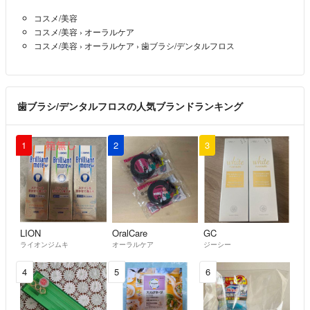
乗せで価格変更させて頂きます。
コスメ/美容
コスメ/美容
›
オーラルケア
基本的には土日祝日の配送はしておりません。
コスメ/美容
›
オーラルケア
›
歯ブラシ/デンタルフロス
歯ブラシ/デンタルフロスの人気ブランドランキング
1
2
3
LION
OralCare
GC
ライオンジムキ
オーラルケア
ジーシー
4
5
6