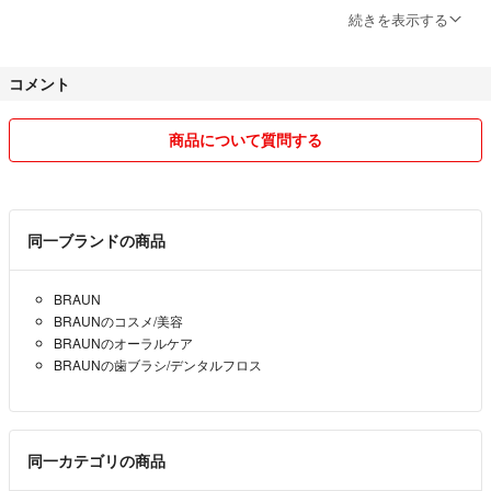
続きを表示する
仕事をしておりますので、お返事がすぐ出来ない場合がございますが、
質問がございましたら、ご遠慮なくお問い合わせ下さい。
コメント
お値引きのご相談も出来る限り対応させて頂きます
商品について質問する
出品物はなるべく状態の良いものを選んでおります。
若しくは使用感のある物は写真に掲載し、説明させて頂きます。
同一ブランドの商品
自宅保管、自己管理ですので新品同様の物をお求めの方はお控えくださ
います様、
BRAUN
宜しくお願い致します。
BRAUNのコスメ/美容
BRAUNのオーラルケア
又、検品に関しては見落としがあるかも知れません。
BRAUNの歯ブラシ/デンタルフロス
完璧ではない事を予めご了承下さい。
配送方法に関しましては、1番安価な方法になります。
同一カテゴリの商品
ご希望がございましたら、購入前にコメントでお知らせ下さい。送料上