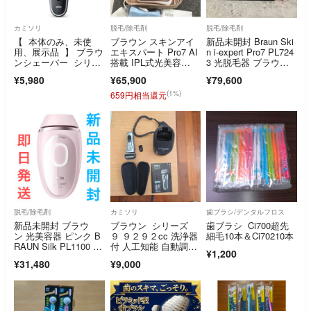
カミソリ
脱毛/除毛剤
脱毛/除毛剤
【 本体のみ、未使
ブラウン スキンアイ
新品未開封 Braun Ski
用、展示品 】 ブラウ
エキスパート Pro7 AI
n i-expert Pro7 PL724
ンシェーバー シリー
搭載 IPL式光美容
3 光脱毛器 ブラウ
ズ5
器 シルクエキスパー
ン スキンアイエキス
¥5,980
¥65,900
¥79,600
ト Pro 7 i-expert 脱毛
パート
器
(1%)
659円相当還元
脱毛/除毛剤
カミソリ
歯ブラシ/デンタルフロス
新品未開封 ブラウ
ブラウン シリーズ
歯ブラシ Ci700超先
ン 光美容器 ピンク B
９ ９２９２cc 洗浄器
細毛10本＆Ci70210本
RAUN Silk PL1100 即
付 人工知能 自動調
¥1,200
日
整 風呂剃り可
¥31,480
¥9,000