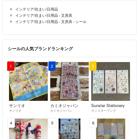
インテリア/住まい/日用品
インテリア/住まい/日用品
›
文房具
インテリア/住まい/日用品
›
文房具
›
シール
シールの人気ブランドランキング
1
2
3
サンリオ
カミオジャパン
Sunstar Stationery
サンリオ
カミオジャパン
サンスターブング
4
5
6