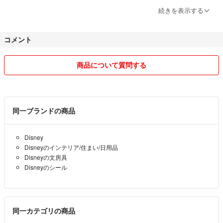
⬛出品商品は海外製品のため日本製に比べますと縫製が甘い部分がござ
続きを表示する
います。
(色糸混入、プリントずれ、色ムラなど)
コメント
ご理解の上ご購入をお願いいたします。
神経質な方、ご心配な方はご遠慮くださいませm(__)m
商品について質問する
その他ご質問がございましたらお気軽にコメントくださいませ！！
同一ブランドの商品
Disney
Disneyのインテリア/住まい/日用品
Disneyの文房具
Disneyのシール
同一カテゴリの商品