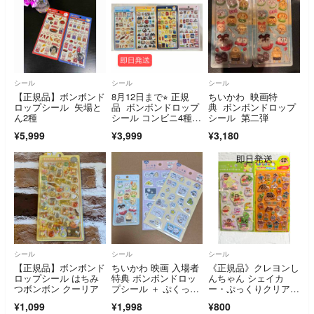
シール
シール
シール
【正規品】ボンボンド
8月12日まで⭐︎ 正規
ちいかわ 映画特
ロップシール 矢場と
品 ボンボンドロップ
典 ボンボンドロップ
ん2種
シール コンビニ4種セ
シール 第二弾
ット
¥5,999
¥3,999
¥3,180
シール
シール
シール
【正規品】ボンボンド
ちいかわ 映画 入場者
《正規品》クレヨンし
ロップシール はちみ
特典 ボンボンドロッ
んちゃん シェイカ
つボンボン クーリア
プシール ＋ ぷくっと
ー・ぷっくりクリアデ
シール2種
コシール★2種セット
¥1,099
¥1,998
¥800