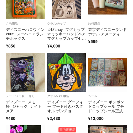
弁当用品
グラス/カップ
旅行用品
ディズニーハロウィン
☆Disney マグカップ
東京ディズニーランド
2005 スーベニアラン
☆ミッキーハンドペア
ホテル アメニティ
チボックス
マグカップカップセッ
¥599
ト
¥850
¥4,000
ノート/メモ帳/ふせん
タオル/バス用品
シール
ディズニー メモ
ディズニー グーフィ
ディズニー ボンボン
帳 ジャック ナイト
ー フード付きバスタ
ドロップシール プチ
メア
オル ポンチョ
ドロップシール正規品
10枚セット
¥480
¥2,480
¥13,000