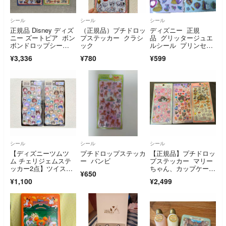
シール
シール
シール
正規品 Disney ディズ
（正規品）プチドロッ
ディズニー 正規
ニー ズートピア ボン
プステッカー クラシ
品 グリッタージュエ
ボンドロップシー
ック
ルシール プリンセ
ル ボンドロ 2種セッ
ス ２種セット
¥3,336
¥780
¥599
ト
シール
シール
シール
【ディズニーツムツ
プチドロップステッカ
【正規品】プチドロッ
ム チェリジェムステ
ー バンビ
プステッカー マリー
ッカー2点】ツイステ
ちゃん、カップケー
¥650
ッドワンダーランド
キ、ディズニークラシ
¥1,100
¥2,499
ック２