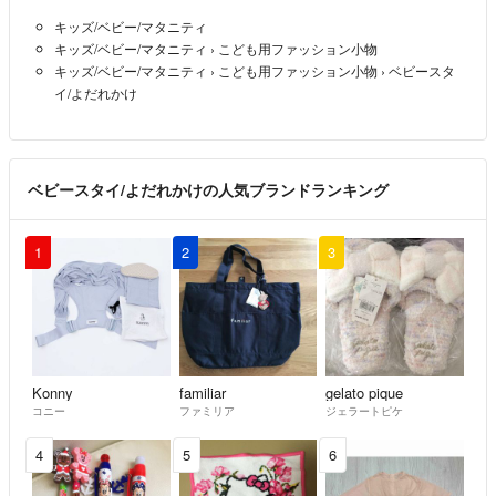
キッズ/ベビー/マタニティ
キッズ/ベビー/マタニティ
›
こども用ファッション小物
キッズ/ベビー/マタニティ
›
こども用ファッション小物
›
ベビースタ
イ/よだれかけ
ベビースタイ/よだれかけの人気ブランドランキング
1
2
3
Konny
familiar
gelato pique
コニー
ファミリア
ジェラートピケ
4
5
6