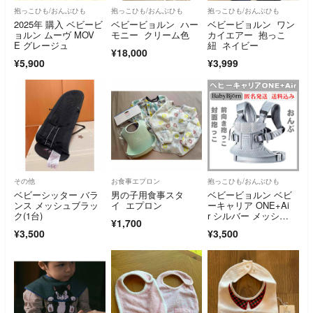
抱っこひも/おんぶひも
抱っこひも/おんぶひも
抱っこひも/おんぶひも
2025年 購入 ベビービ
ベビービョルン ハー
ベビービョルン ワン
ョルン ムーヴ MOV
モニー クリーム色
カイエアー 抱っこ
E グレージュ
紐 ネイビー
¥18,000
¥5,900
¥3,999
その他
お食事エプロン
抱っこひも/おんぶひも
ベビーシッター バラ
男の子用食事スタ
ベビービョルン ベビ
ンス メッシュブラッ
イ エプロン
ーキャリア ONE+Ai
ク(1台)
r シルバー メッシ
¥1,700
ュ 抱っこ紐
¥3,500
¥3,500