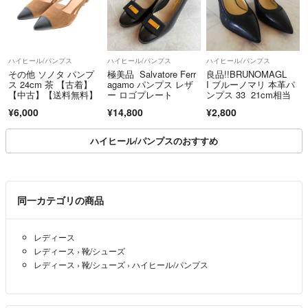
ハイヒール/パンプス
ハイヒール/パンプス
ハイヒール/パンプス
その他 ソノタ パンプ
極美品 Salvatore Ferr
良品!!BRUNOMAGL
ス 24cm 茶 【古着】
agamo パンプス レザ
I ブルーノマリ 本革パ
【中古】【送料無料】
ー ロゴプレート
ンプス 33 21cm相当
¥6,000
¥14,800
¥2,800
ハイヒール/パンプスのおすすめ
同一カテゴリの商品
レディース
レディース
›
靴/シューズ
レディース
›
靴/シューズ
›
ハイヒール/パンプス