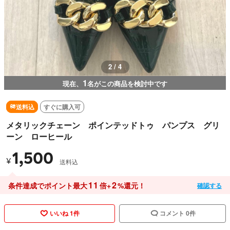
2 / 4
1
現在、
名がこの商品を検討中です
送料込
すぐに購入可
メタリックチェーン ポインテッドトゥ パンプス グリ
ーン ローヒール
1,500
¥
送料込
11
2
条件達成でポイント最大
倍+
%還元！
確認する
いいね 1件
コメント 0件