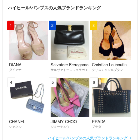
ハイヒール/パンプスの人気ブランドランキング
1
2
3
DIANA
Salvatore Ferragamo
Christian Louboutin
ダイアナ
サルヴァトーレフェラガモ
クリスチャンルブタン
4
5
6
CHANEL
JIMMY CHOO
PRADA
シャネル
ジミーチュウ
プラダ
ハイヒール/パンプスの人気ブランドランキング