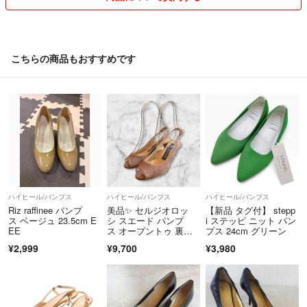
こちらの商品もおすすめです
ハイヒール/パンプス
ハイヒール/パンプス
ハイヒール/パンプス
Riz raffinee パンプ
美品✨ セルジオロッ
【新品 タグ付】 stepp
ス ベージュ 23.5cm E
シ スエード パンプ
i ステッピ ニット パン
EE
ス オープントゥ 裏張
プス 24cm グリーン
り済 35.5
¥2,999
¥9,700
¥3,980