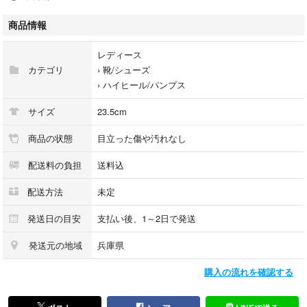
●カラー
商品情報
グリーン ダークグリーン
レディース
●商品詳細
カテゴリ
›
靴/シューズ
目立った傷や汚れもない状態です。
›
ハイヒール/パンプス
パンプス チェーン パテント エナメル
サイズ
23.5cm
結婚式 パーティードレス 韓国ファッション きれいめファッション コ
ンサバ ZARA dholic # birthdaybash レディース 23区 自由区 トゥモロー
商品の状態
目立った傷や汚れなし
ランド ドゥロワー 大草直子 神崎恵 滝澤眞規子
配送料の負担
送料込
oggi very baila classy eclat
などお好きな方にもおすすめです。
配送方法
未定
#TOKIfashion
発送日の目安
支払い後、1～2日で発送
↑で出品商品検索できます
発送元の地域
兵庫県
カラー···グリーン
購入の流れを確認する
つま先···ポインテッドトゥ