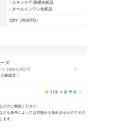
›
スキンケア/基礎化粧品
与える。
›
オールインワン化粧品
ン酸(うるおい成分)配合。
れや毛穴の目立ちを防ぎ、肌コンディションを整え
OXY（ROHTO）
・ツボクサ葉エキス(うるおい成分)配合。
クスシトラスの香り。
にこれ1つでOK！
インワンジェル！
液 クリーム
ローズ
ズ【価格交渉⭕️ ‼️】
ッチ容器
本人確認済
メンズコスメ スキンケア
113
0
0
などのご相談ください。
なども条件によっては可能かも知れませんのでその
します。