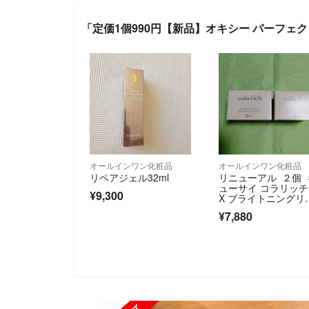
「定価1個990円【新品】オキシー パーフェ
オールインワン化粧品
オールインワン化粧品
リペアジェル32ml
リニューアル ２個 
ューサイ コラリッチ
¥9,300
X ブライトニングリ
トジェル５５ｇ
¥7,880
SOLD OUT