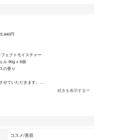
5,940円
パーフェクトモイスチャー
 90g x 6個
スの香り
させていただきます。
続きを表示する
“うるおい”を与えて、しっとり、きもちいい肌へべ
コスメ/美容
かでみずみずしいジェルタイプ