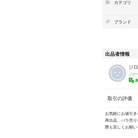
カテゴリ
○肌にうるおいを
乳酸発酵ヒアルロ
○うるおって肌荒
ブランド
る。
ビタミンC誘導体
○心地よいリラッ
洗顔・ヒゲそり後
出品者情報
1品4役のオール
化粧水 乳液 美容
ジ
ジロー
使いやすいワンタ
オールインワン 
取引の評価
お気軽にお値引き
再出品、バラ売り
際も宜しくお願い