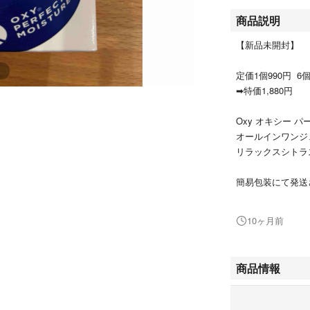
商品説明
【新品未開封】
定価1個990円 6個
➡︎特価1,880円
Oxy オキシー 
オールインワンジェル
リラックスシトラ
簡易包装にて発送
新品未開封
10ヶ月前
購入時期2025.9
※お値下げ不可
商品情報
男性の肌が求める
たつかず、なめら