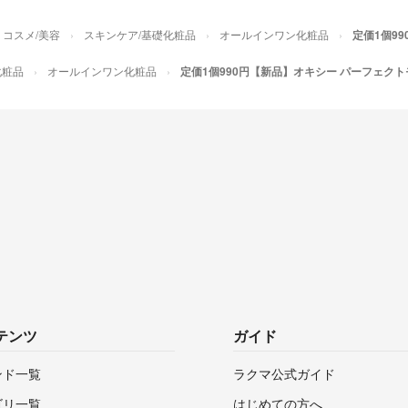
コスメ/美容
スキンケア/基礎化粧品
オールインワン化粧品
定価1個9
化粧品
オールインワン化粧品
定価1個990円【新品】オキシー パーフェクト
テンツ
ガイド
ンド一覧
ラクマ公式ガイド
ゴリ一覧
はじめての方へ