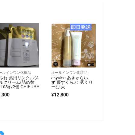
ールインワン化粧品
オールインワン化粧品
ふれ 薬用リンクルジ
akyuise あきゅらい
ルクリーム(詰め替
ず 優すくらぶ 秀くり
)103g×2個 CHIFURE
ーむ 大
,300
¥12,800
送