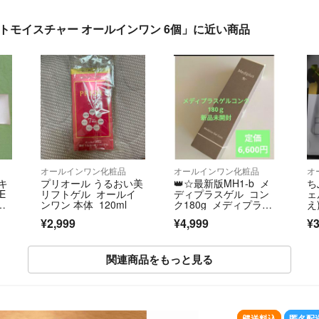
クトモイスチャー オールインワン 6個」に近い商品
オールインワン化粧品
オールインワン化粧品
オ
キ
プリオール うるおい美
👑☆最新版MH1-b メ
ち
E
リフトゲル オールイ
ディプラスゲル コン
ェ
フ
ンワン 本体 120ml
ク180g メディプラス
え
ゲルコンク
¥2,999
¥4,999
¥3
関連商品をもっと見る
SOLD OUT
送料込
匿名配