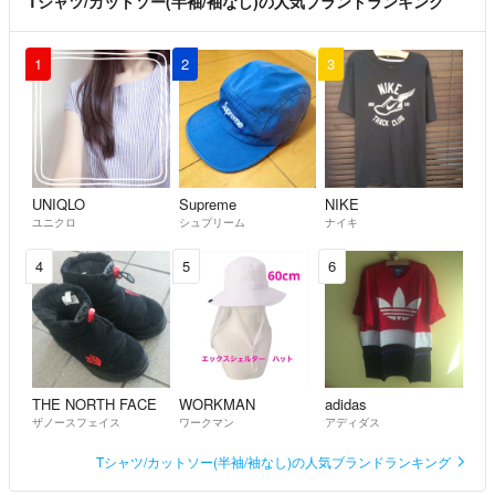
Tシャツ/カットソー(半袖/袖なし)の人気ブランドランキング
1
2
3
UNIQLO
Supreme
NIKE
ユニクロ
シュプリーム
ナイキ
4
5
6
THE NORTH FACE
WORKMAN
adidas
ザノースフェイス
ワークマン
アディダス
Tシャツ/カットソー(半袖/袖なし)の人気ブランドランキング