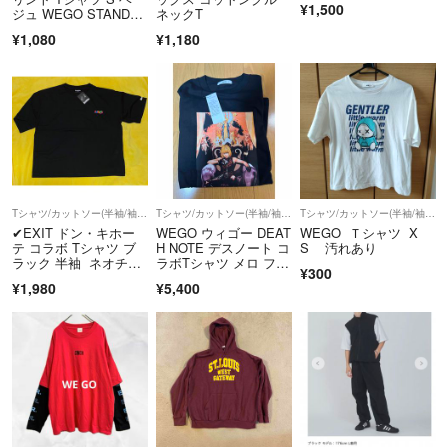
¥1,500
ジュ WEGO STANDAR
ネックT
ご覧いただき、ありがとうございます。
D
¥1,080
¥1,180
ご検討よろしくお願いいたします。
Tシャツ/カットソー(半袖/袖なし)
Tシャツ/カットソー(半袖/袖なし)
Tシャツ/カットソー(半袖/袖なし)
✔︎EXIT ドン・キホー
WEGO ウィゴー DEAT
WEGO Ｔシャツ X
テ コラボ Tシャツ ブ
H NOTE デスノート コ
S 汚れあり
ラック 半袖 ネオチャ
ラボTシャツ メロ フリ
¥300
ラ
ーサイズ ブラック
¥1,980
¥5,400