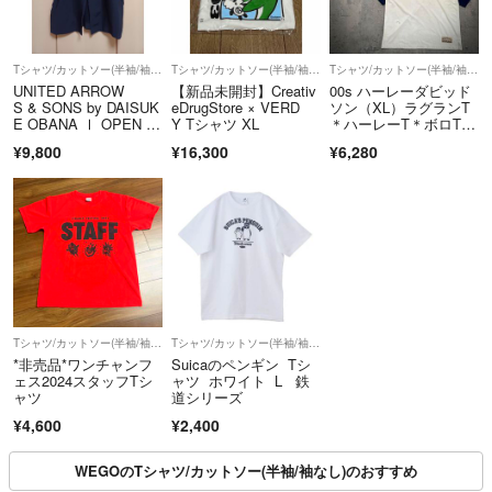
Tシャツ/カットソー(半袖/袖なし)
Tシャツ/カットソー(半袖/袖なし)
Tシャツ/カットソー(半袖/袖なし)
UNITED ARROW
【新品未開封】Creativ
00s ハーレーダビッド
S & SONS by DAISUK
eDrugStore × VERD
ソン（XL）ラグランT
E OBANA Ⅰ OPEN S
Y Tシャツ XL
＊ハーレーT＊ボロT＊
SL SHIRT
センターロゴ
¥9,800
¥16,300
¥6,280
Tシャツ/カットソー(半袖/袖なし)
Tシャツ/カットソー(半袖/袖なし)
*非売品*ワンチャンフ
Suicaのペンギン Tシ
ェス2024スタッフTシ
ャツ ホワイト L 鉄
ャツ
道シリーズ
¥4,600
¥2,400
WEGOのTシャツ/カットソー(半袖/袖なし)のおすすめ