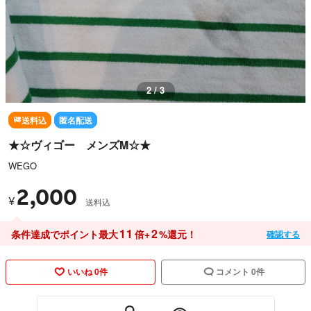
2 / 3
送料込
匿名配送
★☆ヴィゴー メンズM☆★
WEGO
2,000
¥
送料込
11
2
条件達成でポイント最大
倍+
%還元！
確認する
いいね 0件
コメント 0件