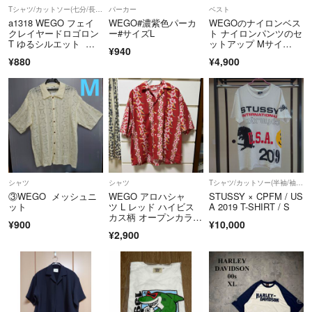
Tシャツ/カットソー(七分/長袖)
パーカー
ベスト
a1318 WEGO フェイ
WEGO#濃紫色パーカ
WEGOのナイロンベス
クレイヤードロゴロン
ー#サイズL
ト ナイロンパンツのセ
T ゆるシルエット ユ
ットアップ Mサイ
¥940
ニセックス
ズ 黒 ブラック
¥880
¥4,900
シャツ
シャツ
Tシャツ/カットソー(半袖/袖なし)
③WEGO メッシュニ
WEGO アロハシャ
STUSSY × CPFM / US
ット
ツ L レッド ハイビス
A 2019 T-SHIRT / S
カス柄 オープンカラ
¥900
¥10,000
ー 半袖
¥2,900