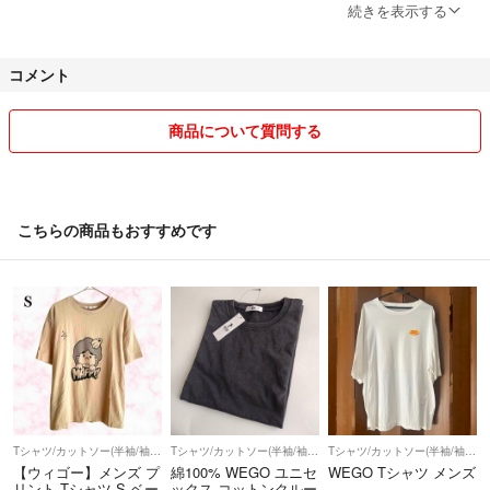
理解ある方のみ、よろしくお願いします。
続きを表示する
悪い評価にて。
コメント
中身がありません、未開封です返送しましょうか？と連絡がくる、なぜ
開封しないのか？と対応すると、調査はしない、何もなかったかのよう
に取引を終了される。入金もされた。
商品について質問する
ただただ気分の悪い取引でした。
対策、この評価にて、不安がある方は連絡いただければ、中身、梱包な
ど写真を載せて対応したいと思います。
こちらの商品もおすすめです
購入後の、質問や要望、同梱に関しても、先に！！！ご連絡下さい。
先にご連絡頂ければ対応させていただきます。後にご要望されても、対
応できないことあります。
質問中に、他社様が購入してしまわれた場合、すぐに質問に対応出来る
訳ではないので、ご了承下さい。
専用にした場合も同様、購入されてしまう事があるようですが、ラクマ
様からは購入者優先とのことです。
Tシャツ/カットソー(半袖/袖なし)
Tシャツ/カットソー(半袖/袖なし)
Tシャツ/カットソー(半袖/袖なし)
出来る限りご希望に添えるよう、心がけます。
【ウィゴー】メンズ プ
綿100% WEGO ユニセ
WEGO Tシャツ メンズ
リント Tシャツ S ベー
ックス コットンクルー