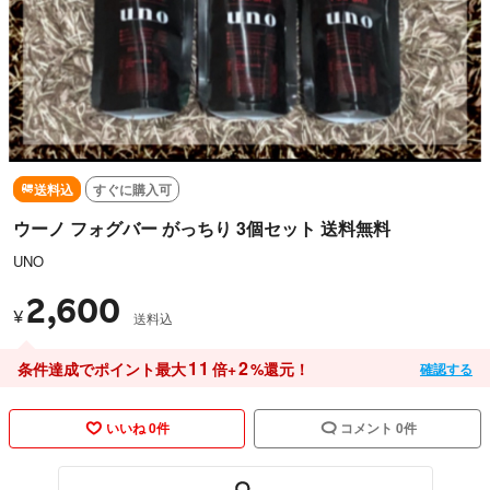
送料込
すぐに購入可
ウーノ フォグバー がっちり 3個セット 送料無料
UNO
2,600
¥
送料込
11
2
条件達成でポイント最大
倍+
%還元！
確認する
いいね 0件
コメント 0件