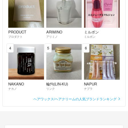
PRODUCT
ARIMINO
ミルボン
プロダクト
アリミノ
ミルボン
4
5
6
NAKANO
輪怐(LIN-KU)
NAPUR
ナカノ
リンク
ナプラ
ヘアワックス/ヘアクリームの人気ブランドランキング