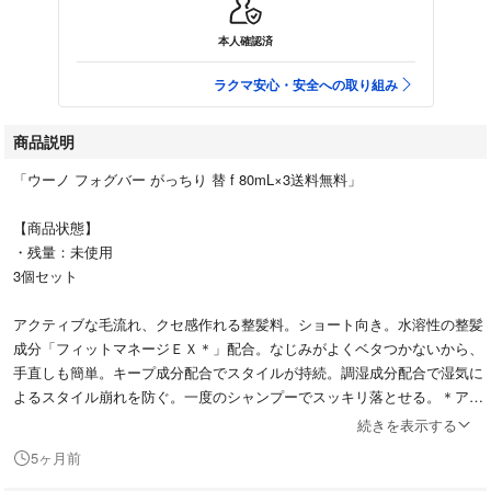
本人確認済
ラクマ安心・安全への取り組み
商品説明
「ウーノ フォグバー がっちり 替 f 80mL×3送料無料」
【商品状態】
・残量：未使用
3個セット
アクティブな毛流れ、クセ感作れる整髪料。ショート向き。水溶性の整髪
成分「フィットマネージＥＸ＊」配合。なじみがよくベタつかないから、
手直しも簡単。キープ成分配合でスタイルが持続。調湿成分配合で湿気に
よるスタイル崩れを防ぐ。一度のシャンプーでスッキリ落とせる。＊アク
リレーツポリアクリレートクロスポリマ…
続きを表示する
5ヶ月前
#ウーノ