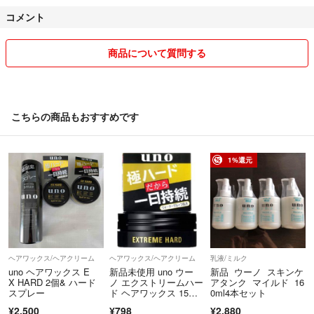
コメント
商品について質問する
こちらの商品もおすすめです
1%還元
ヘアワックス/ヘアクリーム
ヘアワックス/ヘアクリーム
乳液/ミルク
uno ヘアワックス E
新品未使用 uno ウー
新品 ウーノ スキンケ
X HARD 2個& ハード
ノ エクストリームハー
アタンク マイルド 16
スプレー
ド ヘアワックス 15
0ml4本セット
g ミニ
¥2,500
¥798
¥2,880