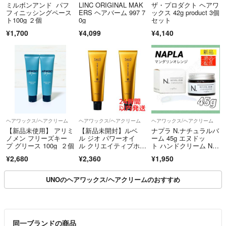
ミルボンアンド パフ
LINC ORIGINAL MAK
ザ・プロダクト ヘアワ
フィニッシングペース
ERS ヘアバーム 997 7
ックス 42g product 3個
ト100g ２個
0g
セット
¥1,700
¥4,099
¥4,140
ヘアワックス/ヘアクリーム
ヘアワックス/ヘアクリーム
ヘアワックス/ヘアクリーム
【新品未使用】 アリミ
【新品未開封】ルベ
ナプラ N.ナチュラルバ
ノメン フリーズキー
ル ジオ パワーオイ
ーム 45g エヌドッ
プ グリース 100g ２個
ル クリエイティブホー
ト ハンドクリーム NA
ルド 100g×2本
PLA
¥2,680
¥2,360
¥1,950
UNOのヘアワックス/ヘアクリームのおすすめ
同一ブランドの商品