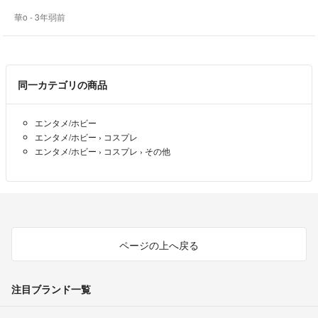
エスニック
華o
- 3年弱前
自宅保管にご理解いただきご購入ください( ⁎ᵕᴗᵕ⁎ )⁺₊
ヒッピー
気持ちよくお取り引きできるよう
ジプシー
心がけております˖ ࣪⊹
インテリア
カラフル
同一カテゴリの商品
✅梱包・発送について
レインボー
基本的に最安値、エコ包装で
個性的
お送りいたします( ⁎ᵕᴗᵕ⁎ )
古着
エンタメ/ホビー
新品・未開封のものは梱包済みのため
エンタメ/ホビー
›
コスプレ
雑貨
写真等は掲載のものをご覧ください♪
エンタメ/ホビー
›
コスプレ
›
その他
プレゼント
✅その他
メキシコ テーブルランナー サラペ メキシカンラグ 柔らか 薄め ブル
・お客様のご都合（イメージと違う、サイズが合わなかったなど）での
ー パープル ベージュ ブラウン レッド イエロー グリーン ピンク スカイ
返品はお断りしております。
万が一、不具合などございましたら
必ず【評価前】にご連絡ください。
ページの上へ戻る
(評価をされますと、ご対応ができなくなるため)
注目ブランド一覧
◆お使いのデバイスによっては 色味など若干異なる場合がございます
ので、ご了承ください。