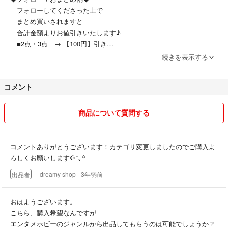
フォローしてくださった上で
◆サイズ 約35cm*215cm
まとめ買いされますと
合計金額よりお値引きいたします♪
◆素材は 綿50%とポリエステル50%のミックスです⚘⠜
■2点・3点 → 【100円】引き
■4点以上 → 【200円】引き
続きを表示する
その他のエスニック雑貨や洋服・生活用品も出品しております。
◆フォローしました！とコメントにてお知らせいただけますと
コメント
■1000円未満の商品 → 【端数切り捨て】引き！
⚫︎海外製品の為、縫製の甘さやほつれなどが生じる場合がございます。
■1000円以上の商品 → 【100円】引き！
完璧を求める方のご購入はお控えくださいませ。
商品について質問する
⚫︎ご覧になるモニターの環境により、実際のお色味と異なる場合がありま
がんばります！笑
す。
⚫︎色味やサイズ感・イメージ違い等のご購入者様都合の返品・キャンセル
※【購入前】にコメントでお知らせください◎
コメントありがとうございます！カテゴリ変更しましたのでご購入よ
は対応しかねますので予めご了承ください。
ろしくお願いします☪︎*｡꙳
3歳と0歳の娘がいる自営業主婦です。
dreamy shop
- 3年弱前
出品者
できるだけ迅速な対応と丁寧な梱包を心がけています＊
メキシカン
体調が優れない場合や雨の日は発送を遅らせていただいております⚘⠜
メキシコ
ご理解よろしくお願いいたします。
おはようございます。
サラペ
こちら、購入希望なんですが
民芸品
エンタメホビーのジャンルから出品してもらうのは可能でしょうか？
伝統