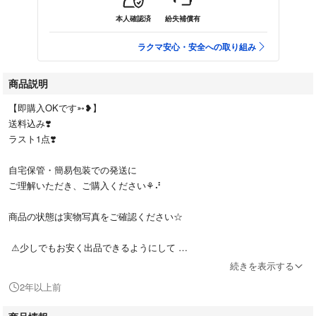
本人確認済
紛失補償有
ラクマ安心・安全への取り組み
商品説明
【即購入OKです➳❥】
送料込み❣️
ラスト1点❣️
自宅保管・簡易包装での発送に
ご理解いただき、ご購入ください⚘⠜
商品の状態は実物写真をご確認ください☆
⚠少しでもお安く出品できるようにして
送料の都合上、箱から出して発送する場合がございます。
続きを表示する
ご了承の上ご購入下さい.ᐟ.ᐟ
2年以上前
⚠不具合がありましたら、必ず評価前にコメント下さい.ᐟ.ᐟ