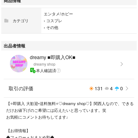
商品情報
評価後は対応しかねますので、ご注意下さい。
......................................................................
エンタメ/ホビー
カテゴリ
›
コスプレ
›
その他
メキシカンカラーのテーブルランナーです＊
プレゼントにもオススメのアイテムです。
アウトドアやレジャーにも、持っていくと華やかになります♡
出品者情報
dreamy ■即購入OK■
さまざまなカラーを展開してますので
dreamy shop
おまとめ購入もオススメです⚘⠜
本人確認済
◆おまとめ割 やってます➳❥
2点ご購入 【 100円 】引き！
取引の評価
131
4
0
3点以上ご購入 【 200円 】引き！
❁⃘合計金額より割引します！❁⃘
【⭐即購入 大歓迎•送料無料⭐♡dreamy shop♡】関西人なので、できる
だけお値下げのご希望には応えたいと思っています。笑
◆他のカラー・商品もご覧ください⚘⠜↓
お気軽にコメントお待ちしてます♩
#dreamyshopラグ
【お得情報】
両端にはフリンジが付いています。
◆フォロー＋おまとめ割◆