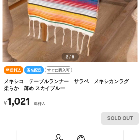
2 / 8
送料込
匿名配送
すぐに購入可
メキシコ テーブルランナー サラペ メキシカンラグ
柔らか 薄め スカイブルー
1,021
¥
送料込
SOLD OUT