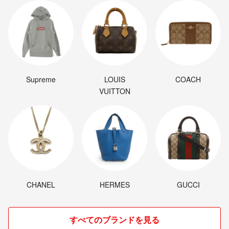
◇非喫煙・ペットなしです。
傷、汚れなど見落としのないよう
努めておりますが、あくまで自宅保管、検品です。
神経質な方のご購入はご遠慮くださいませ。
◇インポート商品について
Supreme
LOUIS
COACH
傷や汚れ、縫製の甘さやほつれなど
VUITTON
ある場合がございます。
ご理解の上ご購入お願いいたします⚘⠜
※採寸の多少の誤差はご了承ください。
ルールはありませんが、
人と人とのやりとりということを大切にしていきたいです⚘⠜
最後までどうぞよろしくお願いします⚘⠜
CHANEL
HERMES
GUCCI
ご覧いただきありがとうございます⚘⠜
すべてのブランドを見る