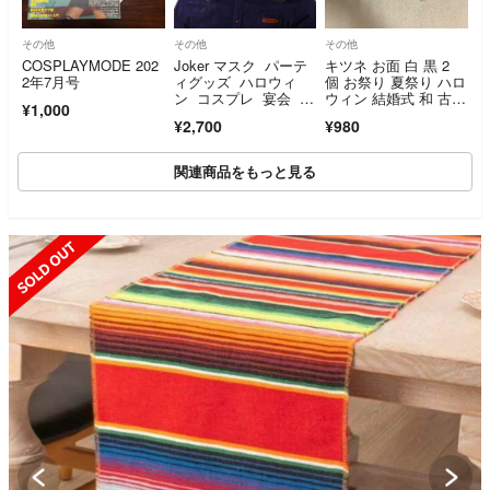
その他
その他
その他
COSPLAYMODE 202
Joker マスク パーテ
キツネ お面 白 黒 2
2年7月号
ィグッズ ハロウィ
個 お祭り 夏祭り ハロ
ン コスプレ 宴会 ど
ウィン 結婚式 和 古
¥1,000
っきり 面白
風 神社
¥2,700
¥980
関連商品をもっと見る
SOLD OUT