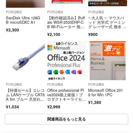
PC周辺機器
PC周辺機器
PC周辺機器
SanDisk Ultra 128G
【動作確認済み】Buff
✨大人気 ✨ マウスパ
B microSDXC A1
alo WSR-2533DHP-C
ッド 光学式 ゲーミン
B Wi-Fiルーター 無線
グ レーザー式 撥水 大
¥2,300
LANルーター 無線LA
型 超大型
¥2,100
¥900
N親機 バッファロー
PC周辺機器
PC周辺機器
PC周辺機器
【特価セール】エレコ
Office professional Pl
Microsoft Office 201
ム LANケーブル CAT6
us2024最上級版！プ
9 for Win 1PC
A 5m ブルー 爪折れ防
ロダクトキーライセン
¥1,380
止コネ
スキー永続版オフィス
¥1,034
¥2,999
2024pro-10台
関連商品をもっと見る