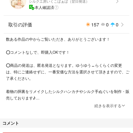
シルク工房いくこばぁば（翌日発送）
・ペン先抜きは付属いたしません。
本人確認済
ペン先はお手持ちの毛抜き等で引き抜けます(*^^*)
ゆうパケットポスト（匿名配送/ポスト投函）にて発送予定です。
取引の評価
157
0
0
【サイズ】
数ある作品の中からご覧いただき、ありがとうございます！
約19mm
⭕️コメントなしで、即購入OKです！
【不具合について】
発送前に検品を行っております！
⭕️商品の発送は、匿名発送となります。ゆうゆう↔らくらくの変更
ですが、ペンとの相性もあり、また素人検品ですので、反応が悪い、もし
は、特にご連絡せずに、一番安価な方法を選択させて頂きますので、ご
くは反応が良すぎて使いにくいということがあるようですm(_ _)m
了承ください。
反応が良すぎる場合、ペン先の「お尻側」を爪切り等でほんのわずかに切
ると、正常な反応になることもあります。
着物の胴裏をリメイクしたシルクハンカチやシルク手ぬぐいを制作・販
売しております♪
万が一、商品に不備がございましたら【評価前に】ご連絡下さい。
続きを表示する
誠意を持って対応させていただきます！
縫製を担当する実母は洋裁が得意で、子どもや孫の洋服、手提げ袋など
を作ってきました！
評価後の対応は一切お受けできかねますので必ず評価前にご連絡ください
コメント
(*^^*)
私は着物の検品・撮影・出品を担当し、親子で協力して作品づくりをし