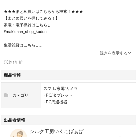
★★★まとめ買いはこちらから検索！★★★
【まとめ買いを探してみる！】
家電・電子機器はこちら↓
#makichan_shop_kaden
生活雑貨はこちら↓
#makichan_shop_dairy
続きを表示する
約1年前
スマイルゼミ関連はこちら↓
#makichan_shop_smilezemi
商品情報
スマホ/家電/カメラ
★★★商品について★★★
カテゴリ
›
PC/タブレット
ご覧いただき、ありがとうございます(*^^*)
›
PC周辺機器
スマイルゼミのタッチペンのペン先になります！
出品者情報
・非純正になります。
シルク工房いくこばぁば
・2本です。