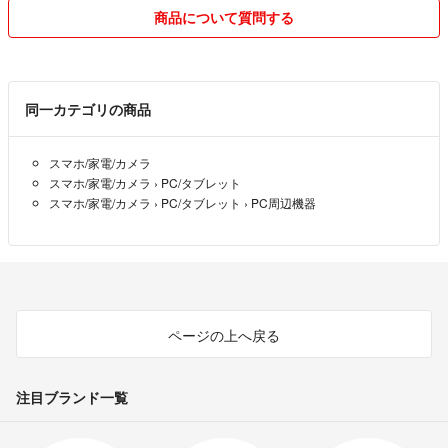
ています！
商品について質問する
着物を無駄にせず、日常で気軽に使えるアイテムとしてお届けいたしま
す！
同一カテゴリの商品
シルクを身近に感じていただけるよう、お求めやすい価格でお届けしま
す！
スマホ/家電/カメラ
スマホ/家電/カメラ
›
PC/タブレット
素人検品ですので、万が一、商品に不備がございましたら【評価前に】
スマホ/家電/カメラ
›
PC/タブレット
›
PC周辺機器
ご連絡下さい！
誠意を持って対応させていただきます！
丁寧な対応を心がけていますので、どうぞよろしくお願いします！
ページの上へ戻る
注目ブランド一覧