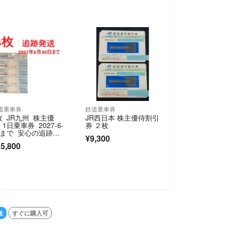
道乗車券
鉄道乗車券
枚 JR九州 株主優
JR西日本 株主優待割引
 1日乗車券 2027-6-
券 ２枚
0まで 安心の追跡発
¥9,300
5,800
送
すぐに購入可