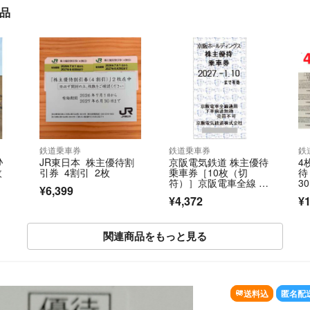
品
鉄道乗車券
鉄道乗車券
鉄
♪
JR東日本 株主優待割
京阪電気鉄道 株主優待
4
枚
引券 4割引 2枚
乗車券［10枚（切
待
符）］京阪電車全線 / 2
3
¥6,399
027.1.10まで
送
¥4,372
¥1
関連商品をもっと見る
SOLD OUT
送料込
匿名配