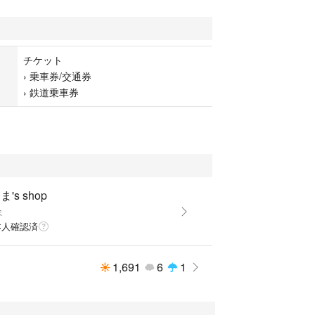
チケット
›
乗車券/交通券
›
鉄道乗車券
's shop
ま
本人確認済
1,691
6
1