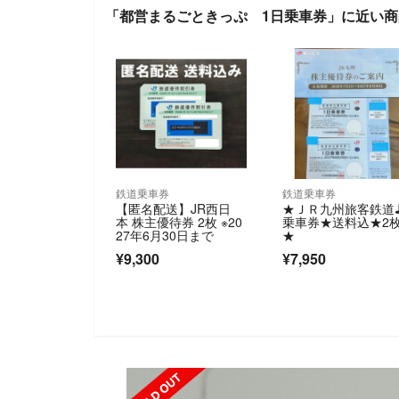
「都営まるごときっぷ 1日乗車券」に近い商
鉄道乗車券
鉄道乗車券
【匿名配送】JR西日
★ＪＲ九州旅客鉄道
本 株主優待券 2枚 ※20
乗車券★送料込★2
27年6月30日まで
★
¥9,300
¥7,950
SOLD OUT