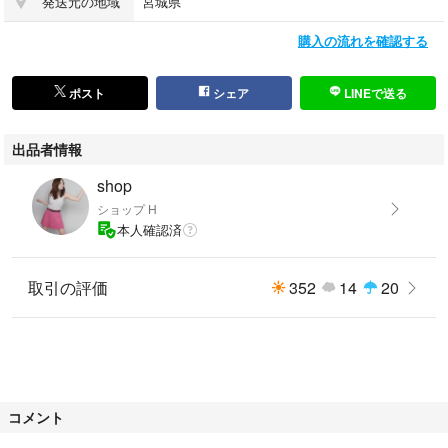
発送元の地域
宮城県
購入の流れを確認する
ポスト
シェア
LINEで送る
出品者情報
shop
ショップ H
本人確認済
取引の評価
352
14
20
コメント