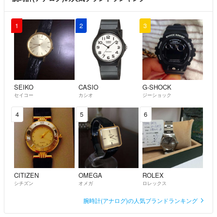
1
2
3
SEIKO
CASIO
G-SHOCK
セイコー
カシオ
ジーショック
4
5
6
CITIZEN
OMEGA
ROLEX
シチズン
オメガ
ロレックス
腕時計(アナログ)の人気ブランドランキング