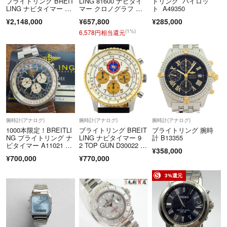
ブライトリング BREIT
LING 81600 ナビタイ
トリング パイロッ
LING ナビタイマー RB
マー クロノグラフ 手
ト A49350
0138 腕時計 PG レザ
巻き メンズ _969380
¥2,148,000
¥657,800
¥285,000
ー 自動巻き ブラッ
ク メンズ 【中古】
(1%)
6,578円相当還元
腕時計(アナログ)
腕時計(アナログ)
腕時計(アナログ)
1000本限定！BREITLI
ブライトリング BREIT
ブライトリング 腕時
NG ブライトリング ナ
LING ナビタイマー 9
計 B13355
ビタイマー A11021 パ
2 TOP GUN D30022 自
¥358,000
トレイユドフランス 手
動巻き 腕時計 (K1299)
¥700,000
¥770,000
巻 稼動 ギャラカード
3%還元