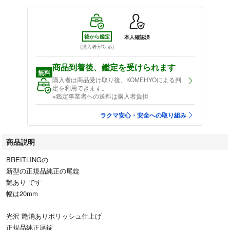
後から鑑定
本人確認済
(購入者が対応)
商品到着後、鑑定を受けられます
無料
購入者は商品受け取り後、KOMEHYOによる判
定を利用できます。
※鑑定事業者への送料は購入者負担
ラクマ安心・安全への取り組み
商品説明
BREITLINGの
新型の正規品純正の尾錠
艶あり です
幅は20mm
光沢 艶消ありポリッシュ仕上げ
正規品純正尾錠