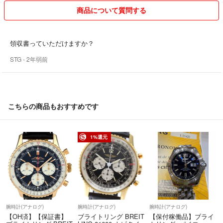
商品について質問する
領収書っていただけますか？
STG
- 2年弱前
こちらの商品もおすすめです
1%還元
腕時計(アナログ)
腕時計(アナログ)
腕時計(アナログ)
【OH済】【保証書】
ブライトリング BREIT
【保付稼働品】ブライ