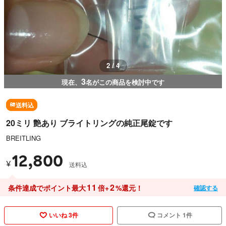
3 / 4
3
現在、
名がこの商品を検討中です
送料込
20ミリ 艶あり ブライトリングの純正尾錠です
BREITLING
12,800
¥
送料込
11
2
条件達成でポイント最大
倍+
%還元！
確認する
いいね 3件
コメント 1件