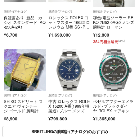
腕時計(アナログ)
腕時計(アナログ)
腕時計(アナログ)
保証書あり 新品 カ
ロレックス ROLEX ヨ
稼働/電波ソーラー SEI
シオ スタンダード AQ
ットマスター 16622 ロ
KO 7B52-0AG0 メンズ
-230A-2A1
レジウム M番 SS×P
腕時計 ローマン
T 自動巻き メンズ 時
¥6,700
¥1,698,000
¥12,800
計
(3%)
384円相当還元
腕時計(アナログ)
腕時計(アナログ)
腕時計(アナログ)
SEIKO スピリット ス
中古 ロレックス ROLE
ベゼルアフターエメラ
クエア ヴィンテー
X 15200 A番(1999年頃
ルド×ブラックダイ
ジ ゴールド 腕時計 #5
製造) ブルー メンズ 腕
ヤ ROLEX エアキン
4_1
時計
グ カスタム ROLEX R
¥8,900
¥799,800
¥1,365,000
ef.116900 中古品 ブラ
ック メンズ 腕時計
BREITLINGの腕時計(アナログ)のおすすめ