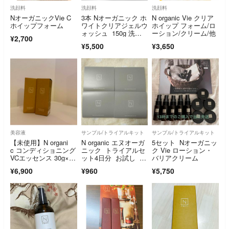
洗顔料
洗顔料
洗顔料
NオーガニックVie C
3本 Nオーガニック ホ
N organic Vie クリア
ホイップフォーム
ワイトクリアジェルウ
ホイップ フォーム/ロ
ォッシュ 150g 洗顔
ーション/クリーム/他
¥2,700
料
¥5,500
¥3,650
美容液
サンプル/トライアルキット
サンプル/トライアルキット
【未使用】N organi
N organic エヌオーガ
5セット Nオーガニッ
c コンディショニング
ニック トライアルセ
ク Vie ローション・
VCエッセンス 30g×2
ット4日分 お試し ス
バリアクリーム
本
キンケア
¥6,900
¥960
¥5,750