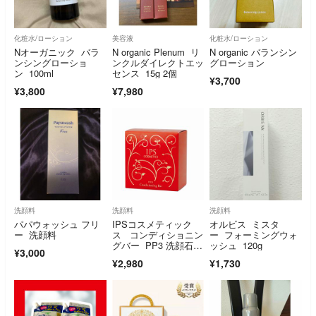
化粧水/ローション
美容液
化粧水/ローション
Nオーガニック バラ
N organic Plenum リ
N organic バランシン
ンシングローショ
ンクルダイレクトエッ
グローション
ン 100ml
センス 15g 2個
¥3,700
¥3,800
¥7,980
洗顔料
洗顔料
洗顔料
パパウォッシュ フリ
IPSコスメティック
オルビス ミスタ
ー 洗顔料
ス コンディショニン
ー フォーミングウォ
グバー PP3 洗顔石
ッシュ 120g
¥3,000
鹸 1個
¥2,980
¥1,730