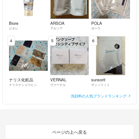
Biore
ARSOA
POLA
ビオレ
アルソア
ポーラ
4
5
6
ナリス化粧品
VERNAL
sunsorit
ナリスケショウヒン
ヴァーナル
サンソリット
洗顔料の人気ブランドランキング
ページの上へ戻る