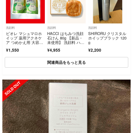
洗顔料
洗顔料
洗顔料
ビオレ マシュマロホ
HACCI はちみつ洗顔
SHIRORU クリスタル
イップ 薬用アクネケ
石けん 80g 【新品・
ホイップブラック 120
ア つめかえ用 大容
未使用】 洗顔料 ハッ
g
量 2.5回分 2個セット
チ 石鹸
¥1,550
¥4,955
¥2,200
関連商品をもっと見る
SOLD OUT