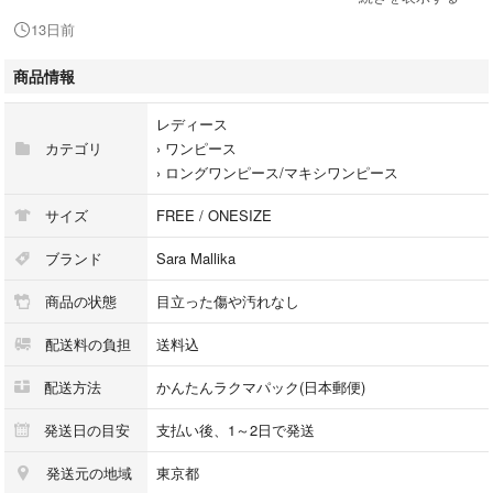
◼️ Sara mallika サラマリカ ヌキテパ
13日前
コットンガーゼ レーススリーブドレス サイドレース
裏地なし スリットあり 伸縮性なし 透け感あり
商品情報
sara mallikaのブランドコンセプトである、時が経つほどに愛着が湧く風
レディース
合いが魅力のワンピースです。鮮やかなライムグリーンの色味が美しく、
カテゴリ
›
ワンピース
これからの季節のコーディネートを華やかに彩ります。
›
ロングワンピース/マキシワンピース
インド製のコットン100%素材を使用しており、柔らかな肌触りと軽やか
サイズ
FREE / ONESIZE
な着心地が特徴です。繊細なレースワークが胸元や袖、裾にあしらわれて
おり、ブランド特有のヴィンテージ感漂うディテールが洗練された印象を
ブランド
Sara Mallika
与えます。
商品の状態
目立った傷や汚れなし
ゆったりとしたシルエットで体型を拾いにくく、一枚で様になるデザイン
配送料の負担
送料込
です。インナーにパンツを合わせるレイヤードスタイルもおすすめです。
配送方法
かんたんラクマパック(日本郵便)
発送日の目安
支払い後、1～2日で発送
○サイズ フリーサイズ 平置き実寸
発送元の地域
東京都
肩幅43.5 cm