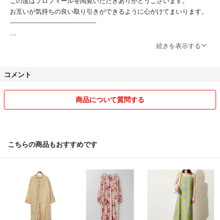
この度はプロフィールを閲覧いただきありがとうございます。
お互いが気持ちの良い取り引きができるように心がけてまいります。
★購入先
--------------------------------------------
ブランドリユース店
鑑定済商品です
◆早い者勝ち
続きを表示する
値段交渉中の場合でも、購入していただいた方を優先させていただきま
【注意事項】
す。（トラブル回避の為）
コメント
検品は行っておりますが、素人検品のため細かな見落としがあるかもしれ
ません。中古品であることへのご理解をお願いいたします。
◆取り置き
致しておりません。（トラブル回避の為）
商品について質問する
◆配送
匿名配送便での発送となります。
こちらの商品もおすすめです
発送期間につきましては、1〜2日以内に発送させていただきます。
やむを得ず発送が遅れそうな場合には、取引メッセージにてご報告いた
します。
防水対策を施し、簡易梱包にて発送いたします。