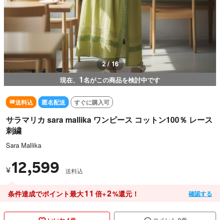
3 / 16
1
現在、
名がこの商品を検討中です
送料込
匿名配送
すぐに購入可
サラマリカ sara mallika ワンピース コットン100％ レース
刺繍
Sara Mallika
12,599
¥
送料込
11
2
条件達成でポイント最大
倍+
%還元！
確認する
いいね 1件
コメント 0件