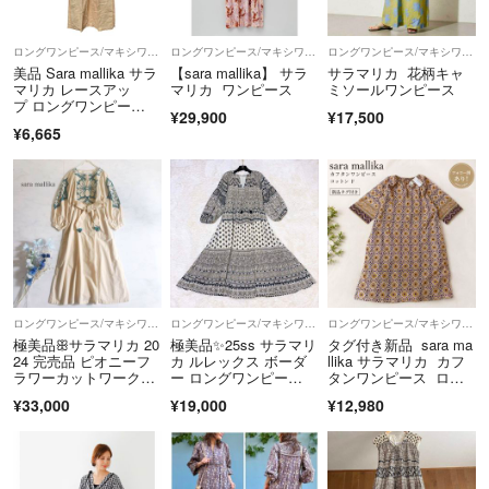
◆返品
基本、すり替え防止等のため対応しておりません。
ロングワンピース/マキシワンピース
ロングワンピース/マキシワンピース
ロングワンピース/マキシワンピース
美品 Sara mallika サラ
【sara mallika】 サラ
サラマリカ 花柄キャ
ただし、明らかな当方の過失による返品希望には配送料着払いにて対応
マリカ レースアッ
マリカ ワンピース
ミソールワンピース
プ ロングワンピー
させていただきます。
¥29,900
¥17,500
ス ベージュ レディー
¥6,665
--------------------------------------------
ス 古着 中古 USED
もし商品に関するご不明点等ありましたら、いつでもコメントくださ
い。
よろしくお願いします。
ロングワンピース/マキシワンピース
ロングワンピース/マキシワンピース
ロングワンピース/マキシワンピース
極美品ꕥサラマリカ 20
極美品✨25ss サラマリ
タグ付き新品 sara ma
24 完売品 ピオニーフ
カ ルレックス ボーダ
llika サラマリカ カフ
ラワーカットワークド
ー ロングワンピー
タンワンピース ロン
レス 刺繍
ス 総柄 S
グ コットン 総柄 マ
¥33,000
¥19,000
¥12,980
ルチカラー インド
製 F