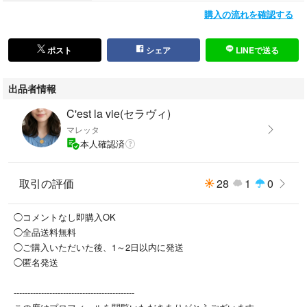
身幅49.5 cm
購入の流れを確認する
袖丈35.5 cm
着丈122 cm
※素人採寸ですので、若干の誤差はご了承下さい。
ポスト
シェア
LINEで送る
出品者情報
○状態
目立った汚れや傷はなく、レースの状態も良好です。素材の風合いを活か
C'est la vie(セラヴィ)
した丁寧な手洗いでケアをしています。
マレッタ
本人確認済
○カラー
ライトグリーン 黄緑 ピスタチオグリーン
取引の評価
28
1
0
○素材
本体：コットン 100%
◯コメントなし即購入OK
レース部分：コットン 80% ナイロン 20%
◯全品送料無料
（広幅レースはコットン 100%）
◯ご購入いただいた後、1～2日以内に発送
◯匿名発送
★配送
迅速丁寧に梱包し、匿名配送にて発送いたします。
--------------------------------------------
折れシワなど発生する可能性がごさいますがご了承下さい。