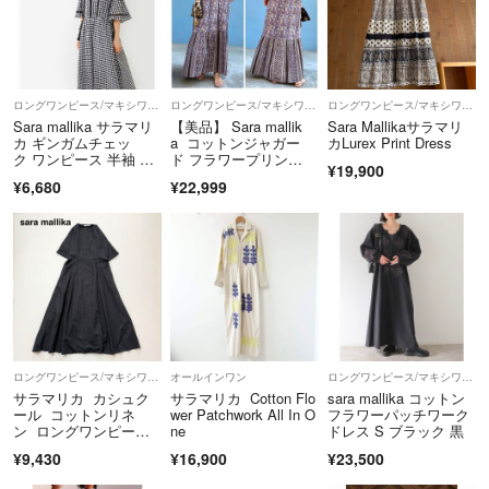
ロングワンピース/マキシワンピース
ロングワンピース/マキシワンピース
ロングワンピース/マキシワンピース
Sara mallika サラマリ
【美品】 Sara mallik
Sara Mallikaサラマリ
カ ギンガムチェッ
a コットンジャガー
カLurex Print Dress
ク ワンピース 半袖 美
ド フラワープリン
¥19,900
品
ト ドレス
¥6,680
¥22,999
ロングワンピース/マキシワンピース
オールインワン
ロングワンピース/マキシワンピース
サラマリカ カシュク
サラマリカ Cotton Flo
sara mallika コットン
ール コットンリネ
wer Patchwork All In O
フラワーパッチワーク
ン ロングワンピー
ne
ドレス S ブラック 黒
ス 羽織 ブラック
¥9,430
¥16,900
¥23,500