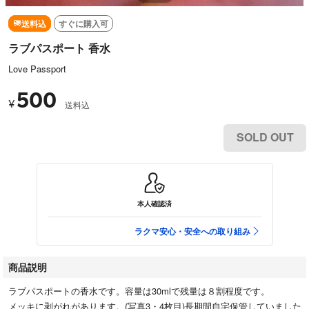
送料込
すぐに購入可
ラブパスポート 香水
Love Passport
500
¥
送料込
SOLD OUT
本人確認済
ラクマ安心・安全への取り組み
商品説明
ラブパスポートの香水です。容量は30mlで残量は８割程度です。
メッキに剥がれがあります。(写真3・4枚目)長期間自宅保管していました