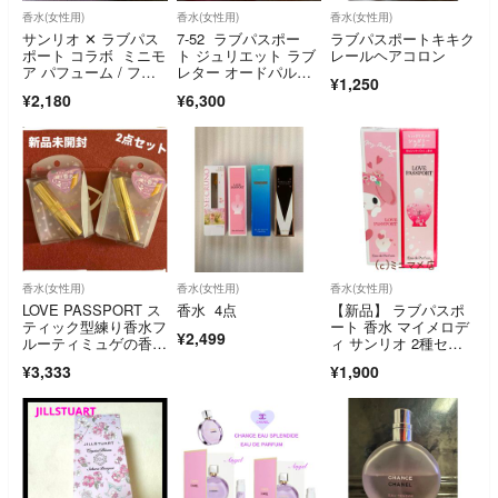
香水(女性用)
香水(女性用)
香水(女性用)
サンリオ ✕ ラブパス
7-52 ラブパスポー
ラブパスポートキキク
ポート コラボ ミニモ
ト ジュリエット ラブ
レールヘアコロン
ア パフューム / フレ
レター オードパルフ
¥1,250
グランス
ァム 40ml
¥2,180
¥6,300
香水(女性用)
香水(女性用)
香水(女性用)
LOVE PASSPORT ス
香水 4点
【新品】 ラブパスポ
ティック型練り香水フ
ート 香水 マイメロデ
¥2,499
ルーティミュゲの香り
ィ サンリオ 2種セッ
2点セット
ト
¥3,333
¥1,900