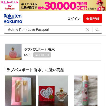
ログイン
会員登録
ラブパスポート 香水
¥500
SOLDOUT
「ラブパスポート 香水」に近い商品