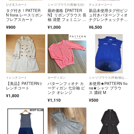
ひざ丈スカート
シャツ/ブラウス(長袖/七分)
チェスターコート
タグ付き！PATTER
最終価格【PATTER
新品未使用タグ付ビジ
N fiona レースリボン
N】リボンブラウス 長
ュ付きパターンフィオ
フレアスカート
袖 清楚 フェミニン 刺
ナグレンチェックチェ
繍 ビジュー
スターコートM
¥900
¥1,000
¥6,500
トレンチコート
カーディガン
シャツ/ブラウス(半袖/袖なし)
【美品】PATTERNト
パターンフィオナ カ
未使用★PATTERN fio
レンチコート
ーディガン 七分袖 ピ
na★シャツ ブラウ
ンク オレンジ
ス 濃紺 M
¥1,800
¥1,110
¥500