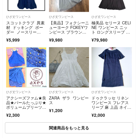
ひざ丈ワンピース
ひざ丈ワンピース
ひざ丈ワンピース
スコットクラブ 異素
【美品】フォクシーニ
極美品 セリーヌ CELI
材 ドッキング ボー
ューヨーク FOXEYワ
NE ワンピース ニッ
ダー ノースリー
ンピース ブラウン
ト ロングスリーブ 長
ブ ひざ丈ワンピース
系 42サイズ
袖 馬車刺繍 ウール カ
¥5,999
¥9,980
¥79,980
シミヤ レディー
ス L ブラック
ひざ丈ワンピース
ひざ丈ワンピース
ひざ丈ワンピース
アクシーズファム★良
ZARA ザラ ワンピー
ドゥクラッセ リネン
品★パールたっぷり★
ス
ワンピース フレアス
ボリュームプリーツO
リーブ 麻 上品 ネイビ
¥1,200
P★萌え系★y2k★フ
ー 美品
¥2,300
¥2,000
ェアリーグランジ★フ
ェミニン★ガーリー★
姫ロリ
関連商品をもっと見る