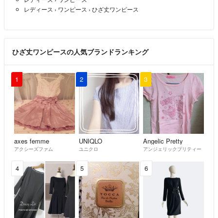
レディース
›
ワンピース
›
ひざ丈ワンピース
ひざ丈ワンピースの人気ブランドランキング
1
2
3
axes femme
UNIQLO
Angelic Pretty
アクシーズファム
ユニクロ
アンジェリックプリティー
4
5
6