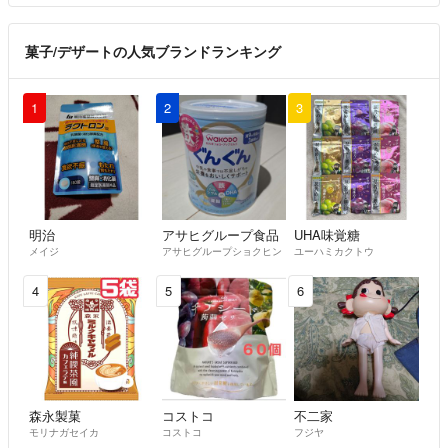
菓子/デザートの人気ブランドランキング
1
2
3
明治
アサヒグループ食品
UHA味覚糖
メイジ
アサヒグループショクヒン
ユーハミカクトウ
4
5
6
森永製菓
コストコ
不二家
モリナガセイカ
コストコ
フジヤ