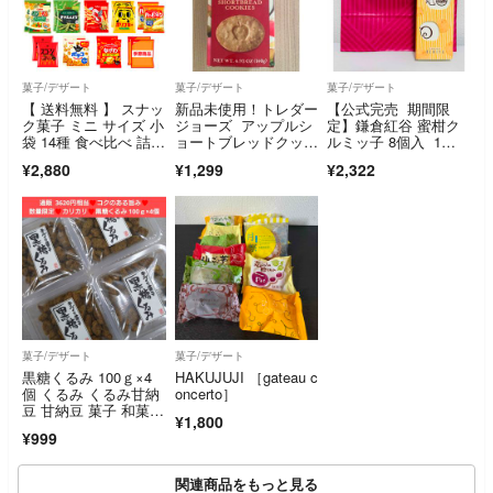
菓子/デザート
菓子/デザート
菓子/デザート
【 送料無料 】 スナッ
新品未使用！トレダー
【公式完売 期間限
ク菓子 ミニ サイズ 小
ジョーズ アップルシ
定】鎌倉紅谷 蜜柑ク
袋 14種 食べ比べ 詰め
ョートブレッドクッキ
ルミッ子 8個入 1
合わせ アソート セッ
ー
箱 くるみっこ
¥2,880
¥1,299
¥2,322
ト 各2個 ( 計28個
入 ) まとめ買い
菓子/デザート
菓子/デザート
黒糖くるみ 100ｇ×4
HAKUJUJI ［gateau c
個 くるみ くるみ甘納
oncerto］
豆 甘納豆 菓子 和菓
¥1,800
子 胡桃
¥999
関連商品をもっと見る