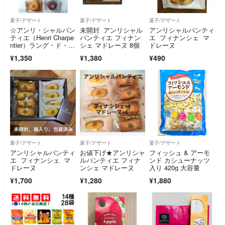
菓子/デザート
菓子/デザート
菓子/デザート
☆アンリ・シャルパン
未開封 アンリシャル
アンリシャルパンティ
ティエ（Henri Charpe
パンティエ フィナン
エ フィナンシェ マ
ntier）ラング・ド・シ
シェ マドレーヌ 8個
ドレーヌ
ャ詰め合わせ【10
¥1,350
¥1,380
¥490
個】
菓子/デザート
菓子/デザート
菓子/デザート
アンリシャルパンティ
お値下げ★アンリシャ
フィッシュ & アーモ
エ フィナンシェ マ
ルパンティエ フィナ
ンド カシューナッツ
ドレーヌ
ンシェ マドレーヌ
入り 420g 大容量
¥1,700
¥1,280
¥1,880