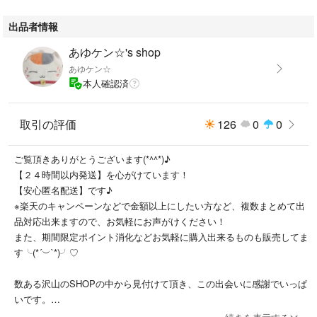
出品者情報
あゆケン☆'s shop
あゆケン☆
本人確認済
取引の評価
126
0
0
ご覧頂きありがとうございます(*^^*)♪
【２４時間以内発送】を心がけています！
【安心匿名配送】です♪
※楽天のキャンペーンなどで金額以上にしたい方など、複数まとめて出
品対応出来ますので、お気軽にお声がけください！
また、期間限定ポイント消化などお気軽に購入出来るものも販売してま
す╰(*´︶`*)╯♡
数ある沢山のSHOPの中から見付けて頂き、この出会いに感謝でいっぱ
いです。
お取り引き中の短い間だけですが、どうぞよろしくお願いいたします(*