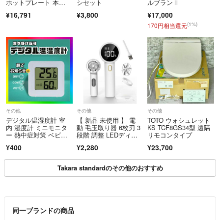
ホットプレート 本
シセット
ルブランⅡ
体 プレート3種
¥16,791
¥3,800
¥17,000
(1%)
170円相当還元
その他
その他
その他
デジタル温湿度計 室
【 新品 未使用 】 電
TOTO ウォシュレット
内 湿度計 ミニモニタ
動 毛玉取り器 6枚刃 3
KS TCF8GS34型 遠隔
ー 熱中症対策 ベビー
段階 調整 LEDディス
リモコンタイプ
ルーム
プレイ
¥400
¥2,280
¥23,700
Takara standardのその他のおすすめ
同一ブランドの商品