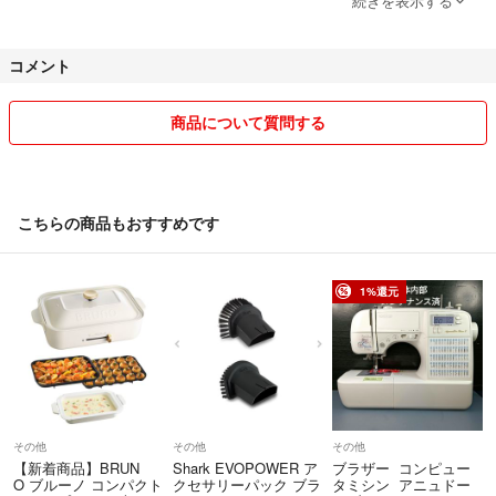
続きを表示する
^^*)
コメント
基本的には趣味物が多く、新しく仕入れては保管スペースの確保の為、
過去品処分せざるをえなくなり、泣く泣く出品しております。
が、どちらかと言えば、出品より購入する方が多いかも…(^^;
商品について質問する
なるべくスムーズにお取り引きが出来るように心がけております。
こちらの知識不足で分からないこともあるかもしれません。もし気にな
こちらの商品もおすすめです
ることがありましたら、購入前に質問して頂けると助かります。
1%還元
その他
その他
その他
【新着商品】BRUN
Shark EVOPOWER ア
ブラザー コンピュー
O ブルーノ コンパクト
クセサリーパック ブラ
タミシン アニュドー