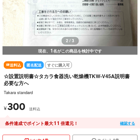
2 / 3
1
現在、
名がこの商品を検討中です
送料込
匿名配送
すぐに購入可
☆設置説明書☆タカラ食器洗い乾燥機TKW-V45A説明書
必要な方へ
Takara standard
300
¥
送料込
11
条件達成でポイント最大
倍還元！
確認する
いいね 1件
コメント 0件