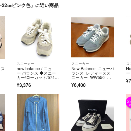
22㎝ピンク色」に近い商品
スニーカー
スニーカー
ス
ース
new balance / ニュ
New Balance ニューバ
N
ー バランス ◆スニー
ランス レディースス
ー 
カー/ローカット/574/
ニーカー WW550 グ
¥7
グレー/23.5ｃｍ ML57
レー 24cm ワイド
¥3,376
¥6,400
4VG 【レディース/ガー
ルズ/LADY/女性/婦人】
【靴/クツ/シューズ/SH
OES】 レディースファ
ッション【中古】 [022
0563443]