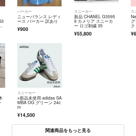
パーカー
スニーカー
ス
ニューバランス レディ
新品 CHANEL G3595
N
S3
ース パーカー 訳あり
9 カメリア スニーカ
グ
ー ロゴ刺繍 35
ク
¥900
3.
¥55,800
¥6
スニーカー
木
⭐︎新品未使用 adidas SA
ー
MBA OG グリーン 24c
m
¥14,500
関連商品をもっと見る