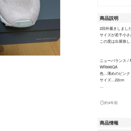
商品説明
2回外履きしまし
サイズが若干小さ
この度は出展致し
ニューバランス / Ne
WR996QA
色…薄めのピンク
サイズ…22cm
3,980円→3,200円
サマーセール 2,9
約4年前
商品情報