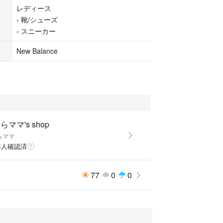
レディース
›
靴/シューズ
›
スニーカー
New Balance
らママ's shop
らママ
本人確認済
77
0
0