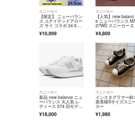
スニーカー
スニーカー
【限定】 ニューバラン
【人気】new balanc
ス ユナイテッドアロー
e ニューバランス M
ズ サイ コラボ 24.5ネ
27WD スニーカー 2
イビー
4 レディース
¥10,999
¥4,800
スニーカー
スニーカー
新品 new balance ニュ
インスタグラマー鈴
ーバランス 大人気 レ
亜美様Sサイズスニ
ディース 574 旧モデ
カー
ル 厚底スニーカー WL
¥18,000
¥1,980
574Zスニーカー