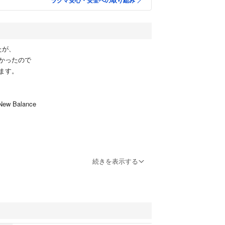
ラクマ安心・安全への取り組み
たが、
かったので
ます。
w Balance
続きを表示する
80円