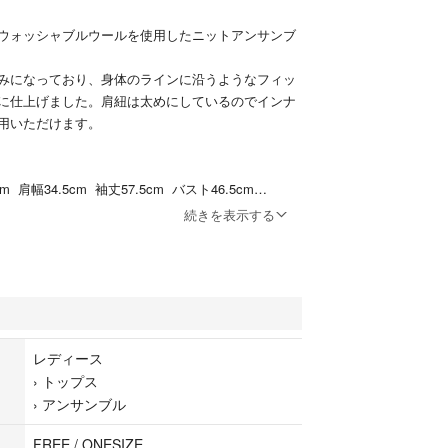
ウォッシャブルウールを使用したニットアンサンブ
みになっており、身体のラインに沿うようなフィッ
に仕上げました。肩紐は太めにしているのでインナ
用いただけます。
m 肩幅34.5cm 袖丈57.5cm バスト46.5cm
続きを表示する
大歓迎です！
ます(＞人＜;)
ます！
プ
レディース
›
トップス
›
アンサンブル
FREE / ONESIZE