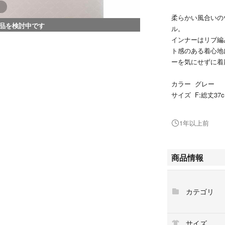
柔らかい風合いの
品を検討中です
ル。
インナーはリブ編
ト感のある着心地
ーを気にせずに着
カラー グレー
サイズ F:総丈37c
定価 ¥19800
1年以上前
コメントなし購入
お値下げは致しかね
よろしくお願いし
商品情報
#マッシュグルー
#スナイデル
カテゴリ
#リリーブラウン
#パール
#アンサンブル
サイズ