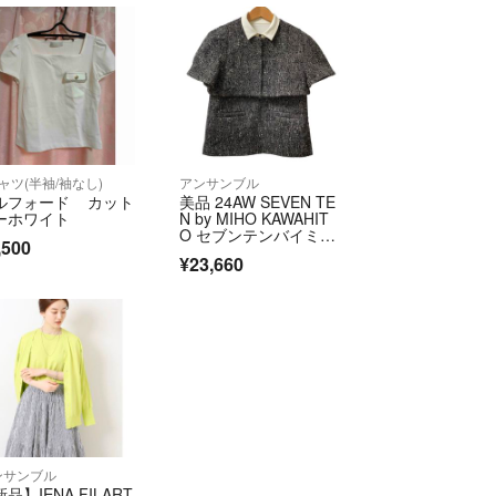
ャツ(半袖/袖なし)
アンサンブル
ルフォード カット
美品 24AW SEVEN TE
ーホワイト
N by MIHO KAWAHIT
O セブンテンバイミホ
,500
カワヒト ショートボ
¥23,660
レロ 3way ツイード ア
ンサンブル 8A10
4 M グレー レディー
ス 古着 中古 USED
ンサンブル
品】IENA FILART