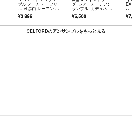
ブル ノーカラー フリ
ダ シアーカーデアン
E
ル M 黒白 レーヨン デ
サンブル カデュネ ジ
ル
ート
ャスグリッティー
¥3,899
¥6,500
¥7
CELFORDのアンサンブルをもっと見る