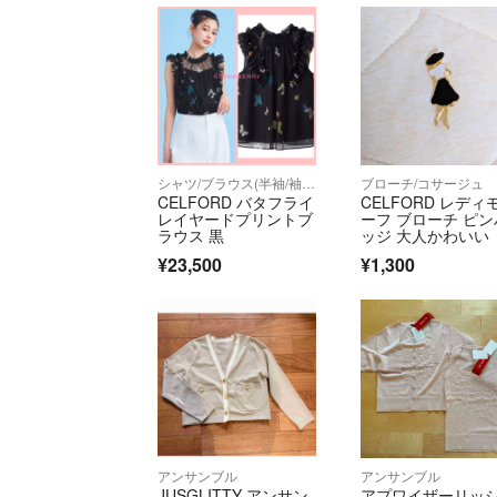
シャツ/ブラウス(半袖/袖なし)
ブローチ/コサージュ
CELFORD バタフライ
CELFORD レディ
レイヤードプリントブ
ーフ ブローチ ピン
ラウス 黒
ッジ 大人かわいい
¥23,500
¥1,300
アンサンブル
アンサンブル
JUSGLITTY アンサン
アプワイザーリッ