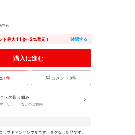
送料込
11
2
確認する
ント最大
倍+
%還元！
購入に進む
 1件
コメント 0件
全への取り組み
マーサポートなどのご案内
ロップドアンサンブルです。タグなし新品です。