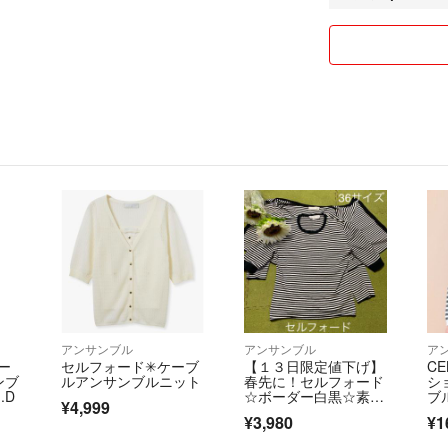
アンサンブル
アンサンブル
ア
ー
セルフォード✳︎ケーブ
【１３日限定値下げ】
C
ンブ
ルアンサンブルニット
春先に！セルフォード
シ
.D
☆ボーダー白黒☆素敵
ブ
¥4,999
なアンサンブル
¥3,980
¥1