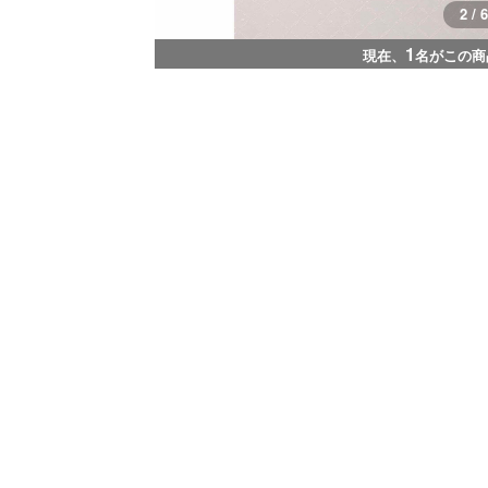
2 / 6
1
現在、
名がこの商