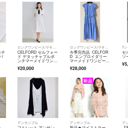
ロングワンピース/マキシワンピース
ロングワンピース/マキシワンピース
Tシ
モチ
CELFORD セルフォー
今季完売品 CELFOR
セ
バ
ド デタッチャブルポ
D エンブロイダリー
ソ
ンチマーメイドワンピ
マーメイドワンピー
¥5
ース
ス セルフォード
¥20,000
¥28,000
アンサンブル
アンサンブル
ア
シ
フルレット アンサン
新品★マイストラー
【新