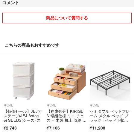
コメント
ご購入後のキャンセルや配送先変更は承っておりません。
【不良品について】
商品について質問する
万が一不備がございましたら、評価前にご連絡ください。誠実に対応い
たします。
※到着後3日以内／必要に応じて写真のご提出をお願いする場合がござ
います
こちらの商品もおすすめです
【価格について】
お値引きはご遠慮いただいております。
最後までご覧いただきありがとうございました🌷
ご購入を心よりお待ちしております。
その他
その他
その他
【特価セール】JEJア
【在庫処分】KIRIGE
セミダブル ベッドフレ
ステージ(JEJ Astag
N 蟻組仕様 ミニ チェ
ーム メタル ベッド ブ
e) SEEDS(シーズ) ス
スト 木製 机上 収納 ケ
ラック | ベッド下収
ース
納, 通気性
¥2,743
¥7,106
¥11,208