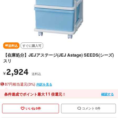
送料込
すぐに購入可
【在庫処分】JEJアステージ(JEJ Astage) SEEDS(シーズ)
スリ
2,924
¥
送料込
87円相当還元(3%)
内訳を見る
11
条件達成でポイント最大
倍還元！
確認する
いいね 0件
コメント 0件