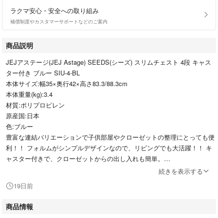
ラクマ安心・安全への取り組み
補償制度やカスタマーサポートなどのご案内
商品説明
JEJアステージ(JEJ Astage) SEEDS(シーズ) スリムチェスト 4段 キャス
ター付き ブルー SIU-4-BL
本体サイズ:幅35×奥行42×高さ83.3/88.3cm
本体重量(kg):3.4
材質:ポリプロピレン
原産国:日本
色:ブルー
豊富な連結バリエーションで子供部屋やクローゼットの整理にとっても便
利！！ フォルムがシンプルデザインなので、リビングでも大活躍！！ キ
ャスター付きで、クローゼットからの出し入れも簡単。
1d1bB012VRDQ0K83cc
続きを表示する
19日前
商品情報