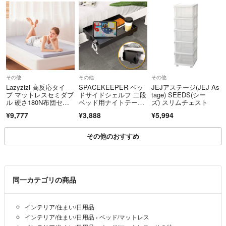
その他
その他
その他
Lazyzizi 高反応タイ
SPACEKEEPER ベッ
JEJアステージ(JEJ As
プ マットレスセミダブ
ドサイドシェルフ 二段
tage) SEEDS(シー
ル 硬さ180N布団セッ
ベッド用ナイトテーブ
ズ) スリムチェスト
ト ベ
ル 折りた
¥9,777
¥3,888
¥5,994
その他のおすすめ
同一カテゴリの商品
インテリア/住まい/日用品
インテリア/住まい/日用品
›
ベッド/マットレス