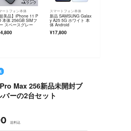
マートフォン本体
スマートフォン本体
超美品】iPhone 11 P
新品 SAMSUNG Galax
O 本体 256GB SIMフ
y A25 5G ホワイト 本
ー スペースグレー
体 Android
4,800
¥17,800
SOLD OUT
送
7 Pro Max 256新品未開封ブ
ルバーの2台セット
00
送料込