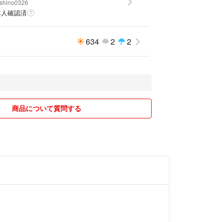
shino0326
本人確認済
634
2
2
商品について質問する