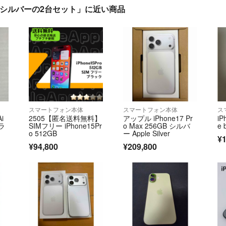
ブルー、シルバーの2台セット」に近い商品
スマートフォン本体
スマートフォン本体
ス
i
2505【匿名送料無料】
アップル iPhone17 Pr
iP
ブラ
SIMフリー iPhone15Pr
o Max 256GB シルバ
e 
o 512GB
ー Apple Silver
¥1
¥94,800
¥209,800