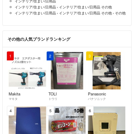
インテリア/住まい/日用品
インテリア/住まい/日用品
›
インテリア/住まい/日用品 その他
インテリア/住まい/日用品
›
インテリア/住まい/日用品 その他
›
その他
その他の人気ブランドランキング
1
2
3
Makita
TOLI
Panasonic
マキタ
トウリ
パナソニック
4
5
6