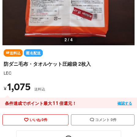
2 / 4
送料込
匿名配送
防ダニ毛布・タオルケット圧縮袋 2枚入
LEC
1,075
¥
送料込
11
条件達成でポイント最大
倍還元！
確認する
いいね 0件
コメント 0件