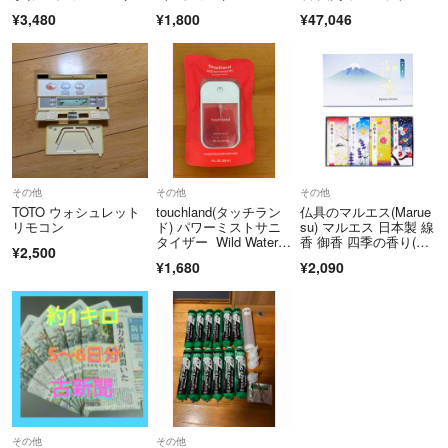
レック｜LEC
¥3,480
¥1,800
¥47,046
その他
その他
その他
TOTO ウォシュレット
touchland(タッチラン
仏具のマルエス(Marue
リモコン
ド) パワーミストサニ
su) マルエス 日本製 線
タイザー Wild Waterm
香 御香 四季の香り(さ
¥2,500
elon
く
¥1,680
¥2,090
その他
その他