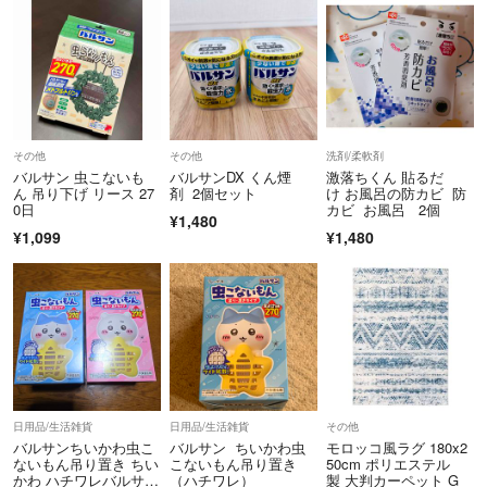
その他
その他
洗剤/柔軟剤
バルサン 虫こないも
バルサンDX くん煙
激落ちくん 貼るだ
ん 吊り下げ リース 27
剤 2個セット
け お風呂の防カビ 防
0日
カビ お風呂 2個
¥1,480
¥1,099
¥1,480
日用品/生活雑貨
日用品/生活雑貨
その他
バルサンちいかわ虫こ
バルサン ちいかわ虫
モロッコ風ラグ 180x2
ないもん吊り置き ちい
こないもん吊り置き
50cm ポリエステル
かわ ハチワレバルサン
（ハチワレ）
製 大判カーペット G