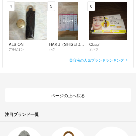
4
5
6
ALBION
HAKU（SHISEIDO）
Obagi
アルビオン
ハク
オバジ
美容液の人気ブランドランキング
ページの上へ戻る
注目ブランド一覧