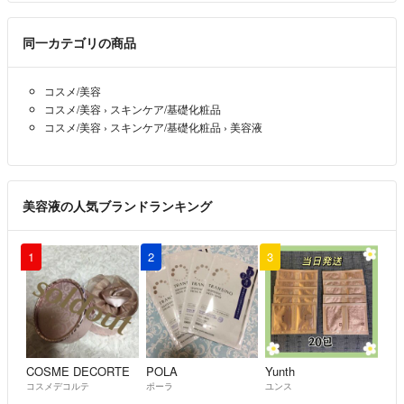
同一カテゴリの商品
コスメ/美容
コスメ/美容
›
スキンケア/基礎化粧品
コスメ/美容
›
スキンケア/基礎化粧品
›
美容液
美容液の人気ブランドランキング
1
2
3
COSME DECORTE
POLA
Yunth
コスメデコルテ
ポーラ
ユンス