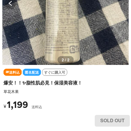
1 / 2
送料込
匿名配送
すぐに購入可
爆安！！✨脂性肌必見！保湿美容液！
草花木果
1,199
¥
送料込
SOLD OUT