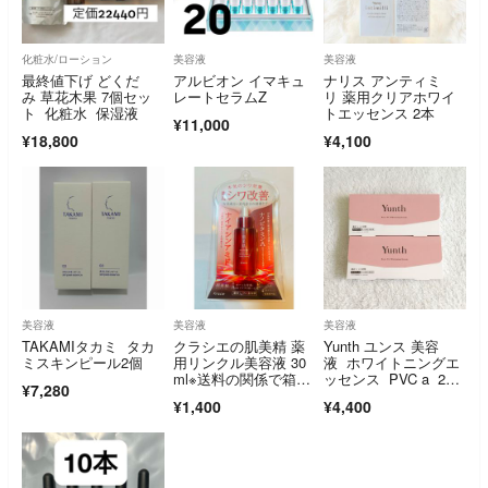
化粧水/ローション
美容液
美容液
最終値下げ どくだ
アルビオン イマキュ
ナリス アンティミ
み 草花木果 7個セッ
レートセラムZ
リ 薬用クリアホワイ
ト 化粧水 保湿液
トエッセンス 2本
¥11,000
¥18,800
¥4,100
美容液
美容液
美容液
TAKAMIタカミ タカ
クラシエの肌美精 薬
Yunth ユンス 美容
ミスキンピール2個
用リンクル美容液 30
液 ホワイトニングエ
ml※送料の関係で箱か
ッセンス PVC a 2
¥7,280
ら出して本体のみで発
箱 新品未開封
¥1,400
¥4,400
送させて頂きますm
(_ _)m