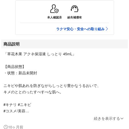
本人確認済
紛失補償有
ラクマ安心・安全への取り組み
商品説明
「草花木果 アクネ保湿液 しっとり 45mL」
【商品状態】
・状態：新品未開封
ニキビや肌あれを防ぎながらしっとり豊かなうるおいで、
キメのととのったすべすべな肌へ。
#キナリ #ニキビ
#コスメ/美容
#スキンケア/基礎化粧品
続きを表示する
#美容液
10ヶ月前