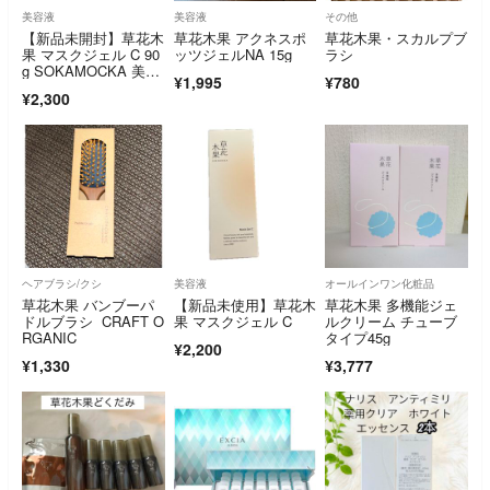
美容液
美容液
その他
【新品未開封】草花木
草花木果 アクネスポ
草花木果・スカルプブ
果 マスクジェル C 90
ッツジェルNA 15g
ラシ
g SOKAMOCKA 美容
¥1,995
¥780
液
¥2,300
ヘアブラシ/クシ
美容液
オールインワン化粧品
草花木果 バンブーパ
【新品未使用】草花木
草花木果 多機能ジェ
ドルブラシ CRAFT O
果 マスクジェル C
ルクリーム チューブ
RGANIC
タイプ45g
¥2,200
¥1,330
¥3,777