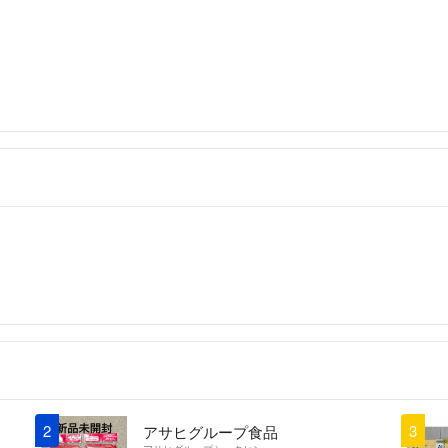
です。
受け取り後、受け
受け取り後、何日
ージを送り、評価
いします(*^^*)♪
2
3
アサヒグループ食品