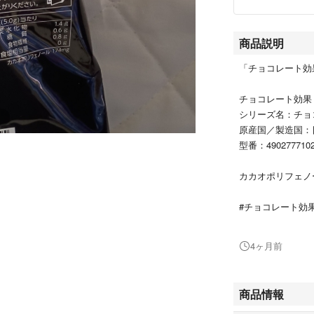
商品説明
「チョコレート効果 
チョコレート効果
シリーズ名：チョ
原産国／製造国：
型番：4902777102
カカオポリフェノ
#チョコレート効
#95%
#食品/飲料/酒
4ヶ月前
#食品
#菓子/デザート
商品情報