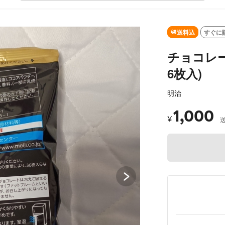
SOLD OU
送料込
すぐに
チョコレー
6枚入)
明治
1,000
¥