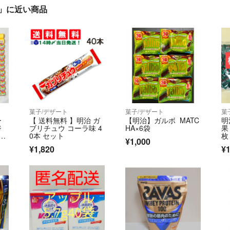
)」に近い商品
菓子/デザート
菓子/デザート
菓
ー
【 送料無料 】明治 ガ
【明治】ガルボ MATC
明
ジ
ブリチュウ コーラ味 4
HA×6袋
果
4
0本 セット
枚
¥1,000
¥1,820
¥1