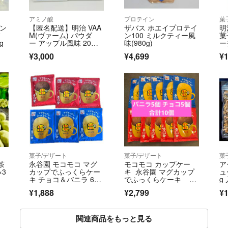
アミノ酸
プロテイン
菓
ゲン
【匿名配送】明治 VAA
ザバス ホエイプロテイ
明
ノ
M(ヴァーム) パウダ
ン100 ミルクティー風
菓
7g
ー アップル風味 20袋2
味(980g)
ー
箱
¥3,000
¥4,699
¥1
菓子/デザート
菓子/デザート
菓
茶
永谷園 モコモコ マグ
モコモコ カップケー
ア
×3
カップでふっくらケー
キ 永谷園 マグカップ
ュ
キ チョコ＆バニラ 6個
でふっくらケーキ チ
g
セット
ョコ バニラ
箱
¥1,888
¥2,799
¥1
関連商品をもっと見る