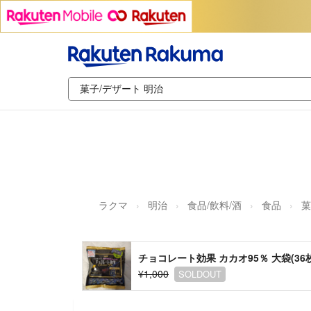
ラクマ
明治
食品/飲料/酒
食品
菓
チョコレート効果 カカオ95％ 大袋(36
¥1,000
SOLDOUT