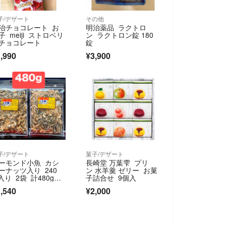
子/デザート
その他
治チョコレート お
明治薬品 ラクトロ
子 meiji ストロベリ
ン ラクトロン錠 180
チョコレート
錠
,990
¥3,900
子/デザート
菓子/デザート
ーモンド小魚 カシ
長崎堂 万葉雫 プリ
ーナッツ入り 240
ン 水羊羹 ゼリー お菓
 入り 2袋 計480g★
子詰合せ 9個入
梱包発送
,540
¥2,000