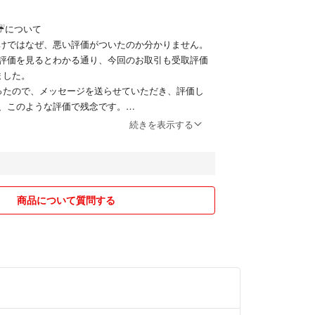
価☔について
けではなぜ、悪い評価がついたのか分かりません。
評価を見るとわかる通り、今回のお取引も受取評価
ました。
ったので、メッセージを送らせていただき、評価し
、このような評価で残念です。
続きを表示する
価について☔
ているものを発送したので、開封済みのものは送っ
ぜ、開封済みだと思われたのか分かりません。
について☔
商品について質問する
ていて…とありますが、元から箱が曲がっているデ
たものではありません。
ープも私は開けていませんし、お安く販売している
を抑える為に郵便局の方にも相談し、箱に入ってい
も巻きませんでした。
同様の発送をしているので、このような評価で残念