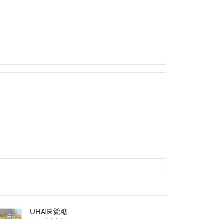
取り評価はスムーズにお願い致しますm(__)m
も評価していただけない方が多くこちらからメッセ
していただく事がたびたびあるので、よろしくお願
UHA味覚糖