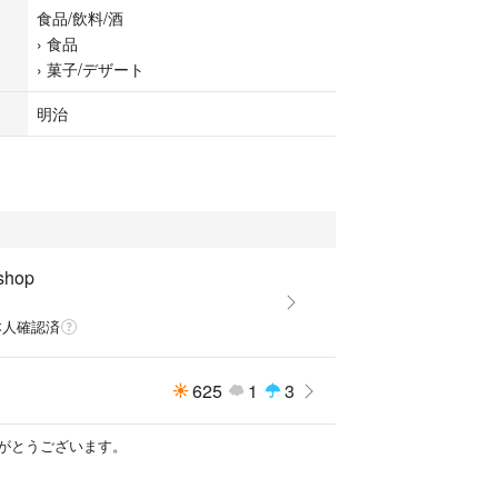
食品/飲料/酒
›
食品
›
菓子/デザート
明治
shop
本人確認済
625
1
3
がとうございます。