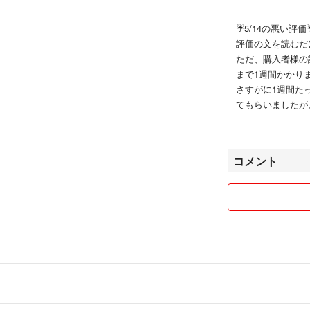
☔5/14の悪い評
評価の文を読むだ
ただ、購入者様の
まで1週間かかり
さすがに1週間た
てもらいましたが
☔9/13の悪い評
商品ページに載せ
コメント
ていませんが、な
☔3/5の悪い評価
箱の上下が曲がっ
ザインで私が曲げ
また、セロハンテ
ので少しでも送料
るので、プチプチ
他の購入者様にも