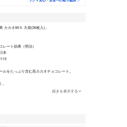
ラクマ安心・安全への取り組み
カカオ95％ 大袋(36枚入)」
コレート効果（明治）
日本
115
ールをたっぷり含む高カカオチョコレート。
果
続きを表示する