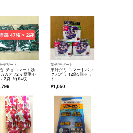
子/デザート
菓子/デザート
治 チョコレート効
果汁グミ スマートパッ
 カカオ 72% 標準47
クぶどう 12袋3個セッ
 × 2袋 約 94枚
ト
,799
¥1,050