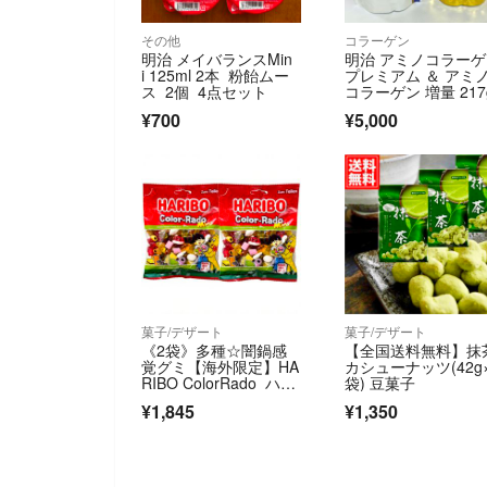
その他
コラーゲン
明治 メイバランスMin
明治 アミノコラー
i 125ml 2本 粉飴ムー
プレミアム ＆ アミ
ス 2個 4点セット
コラーゲン 増量 21
¥700
¥5,000
菓子/デザート
菓子/デザート
《2袋》多種☆闇鍋感
【全国送料無料】抹
覚グミ【海外限定】HA
カシューナッツ(42g
RIBO ColorRado ハリ
袋) 豆菓子
ボー グミ
¥1,845
¥1,350