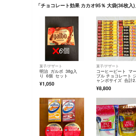
「チョコレート効果 カカオ95％ 大袋(36枚入
菓子/デザート
菓子/デザート
明治 ガルボ 38g入
コーヒービート マ
り 6個 セット
ブル チョコレート 
ャンボサイズ 合計2
¥1,050
本
¥8,800