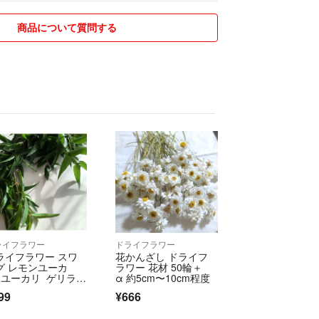
きが進むように心がけますので、よろしくお願いし
商品について質問する
まとめさせて頂きました！
ているためご確認ください。
いて】
用のものが多いです。そのため企業の物が多いです
です。
発送致します。
中古品となります。
ありましたら写真を追加いたしますのでお気軽にコ
ライフラワー
ドライフラワー
ライフラワー スワ
花かんざし ドライフ
ますが、見落としがある場合があります。中古品で
グ レモンユーカ
ラワー 花材 50輪＋
の上ご購入ください。
 ユーカリ ゲリラセ
α 約5cm〜10cm程度
ル
ド取扱店にて鑑定済みの正規品となります。安心し
99
¥666
さい。