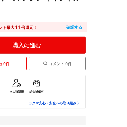
込
11
確認する
ント最大
倍還元！
購入に進む
 0件
コメント 0件
本人確認済
紛失補償有
ラクマ安心・安全への取り組み