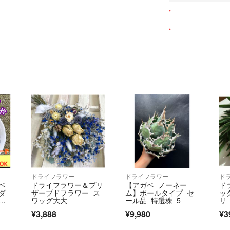
スムーズに取り引
ます。
★以下に注意点を
商品欄にも記述し
【発送・梱包につ
・段ボールは再利
が商品には無関係
・衣類は圧縮して
【その他注意】
・あくまで主観の
・気になる箇所が
ドライフラワー
ドライフラワー
ド
メントください。
ベ
ドライフラワー＆プリ
【アガベ_ノーネー
ド
・丁寧に検品致し
ンダ
ザーブドフラワー ス
ム】ボールタイプ_セ
ッ
あることをご理解
ラ
ワッグ大大
ール品_特選株_5
リ
ー
・全て大手ブラン
¥3,888
¥9,980
¥3
てお買い求めくだ