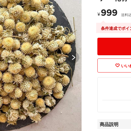
999
¥
送料
条件達成でポイ
いいね
商品説明