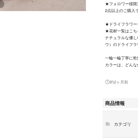
★フォロワー様限
2点以上のご購入で
★ドライフラワー一
★花材一覧はこちら
ナチュラルな優し
ウ）のドライフラ
一輪一輪丁寧に乾
カラーは、どんな
リースやスワッグ
約2ヶ月前
ンドル、ウェディ
花首のみですので
商品情報
いやすく、たっぷ
【内容】
カテゴリ
・ホワイト系 千
・約200輪