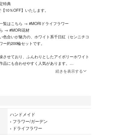
定特典
【10％OFF】いたします。
覧はこちら → #MORIドライフラワー
 → #MORI花材
い色合いが魅力の、ホワイト系千日紅（センニチコ
ワー約200輪セットです。
燥させており、ふんわりとしたアイボリーホワイト
作品にも合わせやすく人気があります。
続きを表示する
、ハーバリウム、レジンアクセサリー、アロマキャ
ング装飾など幅広くお使いいただけます。
、そのまま貼り付けたり、アレンジ素材としても使
り約200輪入りでお得です。
ハンドメイド
›
フラワー/ガーデン
日紅ドライフラワー
›
ドライフラワー