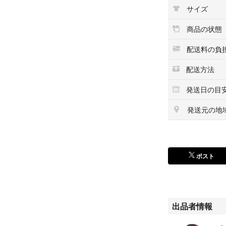
サイズ
【おすすめ用途】
✓ ハーバリウム
商品の状態
✓ レジンアクセ
✓ キャンドル制
配送料の負
✓ リース・スワ
✓ ウェディング
配送方法
✓ 撮影小物
発送日の目
✓ インテリア雑
✓ ボタニカルア
発送元の地
自然素材のため、
落ちが発生する場
ポスト
たっぷり使える大
ハンドメイド作家
#千日紅
#センニチコウ
出品者情報
#ドライフラワー
#花材