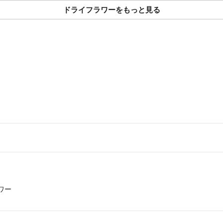
・写真やコメント
ドライフラワーをもっと見る
【値下げについて
お値下げご希望の
1割以上だとお断
【返品について】
・イメージと違う
・いかなる理由で
おります。ご了承
・取引終了後は一
以上、どうぞよろ
疑問点等あれば、
ぜひお待ちしてお
ワー