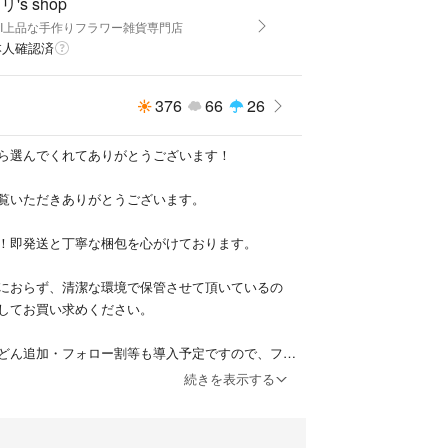
's shop
ORI上品な手作りフラワー雑貨専門店
本人確認済
376
66
26
ら選んでくれてありがとうございます！
覧いただきありがとうございます。
ー
！即発送と丁寧な梱包を心がけております。
におらず、清潔な環境で保管させて頂いているの
してお買い求めください。
どん追加・フォロー割等も導入予定ですので、フォ
ださい！
続きを表示する
良い取引を心がけています。
なる可能性もありますが、迅速に配送いたします。