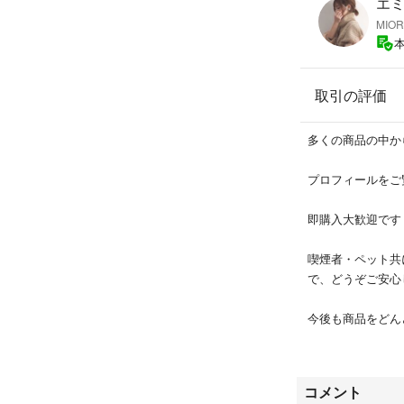
エミリ
#ハンドメイド
MI
#レジン
#ハーバリウム
#キャンドル
取引の評価
#リース
#スワッグ
#ボタニカル
多くの商品の中か
#ウェディング
#インテリア
プロフィールをご
#素材
#ホワイトフラワ
即購入大歓迎です
NL-34
喫煙者・ペット共
で、どうぞご安心
今後も商品をどん
ローしてお待ちく
お互いに気持ちの
コメント
日曜などの休日に