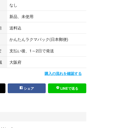
なし
新品、未使用
サリー
作
担
送料込
ッグ
装飾
かんたんラクマパック(日本郵便)
安
支払い後、1～2日で発送
貨制作
ート
域
大阪府
大きさや色味に個体差があります。また配送中に花
購入の流れを確認する
合がございますのでご了承ください。
シェア
LINEで送る
容量セット♪
様や趣味で作品作りをされる方にもおすすめです。