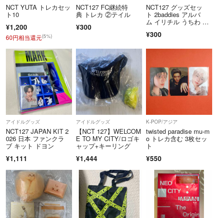
いいね数が増えると表示の値段から値上げする可能性があります。
NCT YUTA トレカセッ
NCT127 FC継続特
NCT127 グッズセッ
ト10
典 トレカ ②テイル
ト 2baddies アルバ
ム イリチル うちわ ト
発送について
¥1,200
¥300
レカ
¥300
基本的に土日の発送は致しておりません。
(5%)
60円相当還元
基本的に普通郵便にて対応します
物によってはラクマ便の2種類のどちらかを使用します
普通郵便からラクマ便への変更を実施することは可能ですが、＋250円
になります
プチプチ
水漏れ
トレカやフォトカードなどに対して硬貨ケースもしくは厚紙での対応し
ております。
アイドルグッズ
アイドルグッズ
K-POP/アジア
NCT127 JAPAN KIT 2
【NCT 127】WELCOM
twisted paradise mu-m
上記の対応は実施します
026 日本 ファンクラ
E TO MY CITY/ロゴキ
o トレカ含む 3枚セッ
※発送中のトラブルはこちら側は負担することはできません
ブ キット ドヨン
ャップ+キーリング
ト
¥1,111
¥1,444
¥550
その他について
交換（一部のもの)を実施ておりますので突如削除する可能性がありま
す。
発送日が指定をしておるのよりも遅れる可能性あります
発送日はメッセージにて改めて報告させていただきます。