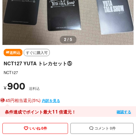
3 / 5
送料込
すぐに購入可
NCT127 YUTA トレカセット⑤
NCT127
900
¥
送料込
45円相当還元(5%)
内訳を見る
11
条件達成でポイント最大
倍還元！
確認する
いいね 0件
コメント 0件