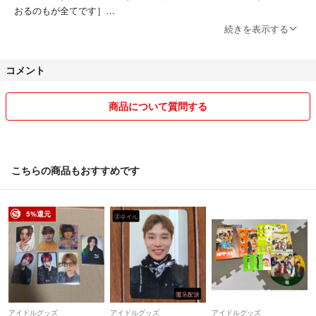
おるのもが全てです］
・NCTメンバーグッズ(YUTAくん多め)
続きを表示する
・ALD1メンバーのグッズ
・アニメグッズ
コメント
・ハンドメイド品（トレカケースデコ、キーホルダー）
#チョコまる出品
商品について質問する
と検索していただければ、他の出品もわかります。
限定値下げセールを実施しております。［こちらの都合の関係もござい
ます。］
こちらの商品もおすすめです
基本的に即購入可能
初期からの傷のものもあります。
5%還元
値下げ交渉は不可能のものもあります。
セット売りのも別売りにすることは可能です。
バラ売りをセット売りにすることも可能です。
取り置きは実施しております（最大１ヶ月）
※取り置きをした場合専用垢にて連絡が取れる状態にしてください。
コメントでのやり取りを実施ていても購入してくれた方優先です
アイドルグッズ
アイドルグッズ
アイドルグッズ