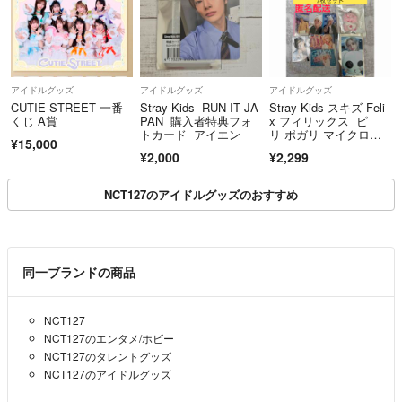
アイドルグッズ
アイドルグッズ
アイドルグッズ
CUTIE STREET 一番
Stray Kids RUN IT JA
Stray Kids スキズ Feli
くじ A賞
PAN 購入者特典フォ
x フィリックス ピ
トカード アイエン
リ ポガリ マイクロキ
¥15,000
ーリング トレカ ステ
¥2,000
¥2,299
ッカーセット
NCT127のアイドルグッズのおすすめ
同一ブランドの商品
NCT127
NCT127のエンタメ/ホビー
NCT127のタレントグッズ
NCT127のアイドルグッズ