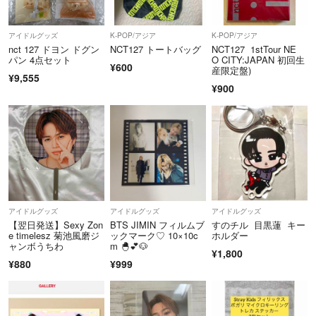
気軽に質問をしてください
アイドルグッズ
K-POP/アジア
K-POP/アジア
nct 127 ドヨン ドグン
NCT127 トートバッグ
NCT127 1stTour NE
パン 4点セット
O CITY:JAPAN 初回生
¥600
産限定盤)
¥9,555
¥900
アイドルグッズ
アイドルグッズ
アイドルグッズ
【翌日発送】Sexy Zon
BTS JIMIN フィルムブ
すのチル 目黒蓮 キー
e timelesz 菊池風磨ジ
ックマーク♡ 10×10c
ホルダー
ャンボうちわ
m 🐣‪💕🐶
¥1,800
¥880
¥999