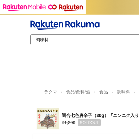
ラクマ
食品/飲料/酒
食品
調味料
調合七色唐辛子（80g）『ニンニク入
¥1,200
SOLDOUT