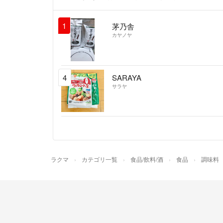
1
茅乃舎
カヤノヤ
4
SARAYA
サラヤ
ラクマ
カテゴリ一覧
食品/飲料/酒
食品
調味料