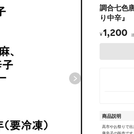
調合七色唐
り中辛』
1,200
¥
商品説明
高市やお祭りで出
唐辛子の販売です