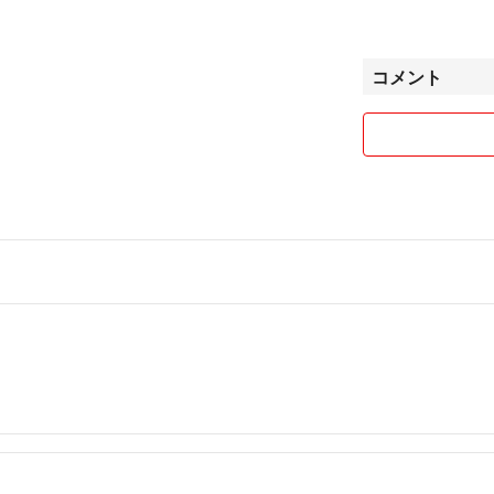
要に応じまして「
更に、店舗様用
コメント
欄にてお申し付け
どうぞ宜しくお
店主敬白
[品名] 調合七色
[包装形態] アル
[内容量] 約70g、
[材料] 唐辛子、
山椒、麻の実、焙
柚子粉末、ガーリ
ハバネロ、ブート
キャロライナリー