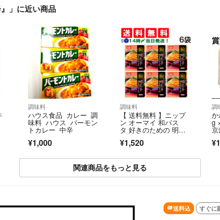
辛』」に近い商品
調味料
調味料
調
牛
ハウス食品 カレー 調
【 送料無料 】ニップ
か
味料 ハウス バーモン
ン オーマイ 和パス
g
トカレー 中辛
タ 好きのための 明太
京
子かるぼなーら（2食
¥1,000
¥1,520
¥1
入）× 6袋 セット
関連商品をもっと見る
SOLD OUT
送料込
すぐに