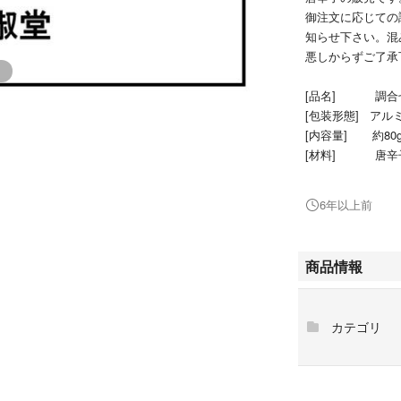
御注文に応じての
知らせ下さい。混
悪しからずご了承
[品名] 調合
[包装形態] ア
[内容量] 約80
[材料] 唐辛
ガーリッ
麻の実、焙
6年以上前
[保存] 製品
での保存を
常温での保
商品情報
カテゴリ