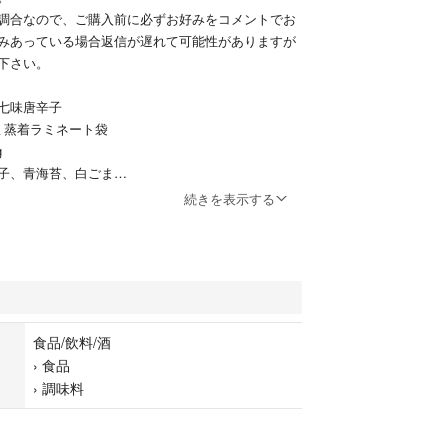
調合なので、ご購入前に必ずお好みをコメントでお
みあっている場合返信が遅れて可能性がありますが
下さい。
七味唐辛子
ルミ蒸着ラミネート袋
g
子、青海苔、白ごま
クパウダー
続きを表示する
煎唐辛子、他
到着後、速やかに冷凍庫
お願い致します。
存はお控え下さい。
食品/飲料/酒
›
食品
›
調味料