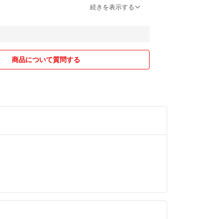
専用商品」を準備させて頂きます。
続きを表示する
の業務用商品も対応させて頂きますので、コメント
下さいませ。
願い申し上げます。
商品について質問する
唐辛子
ミ蒸着ラミネート袋
約50g、他各種
陳皮、青海苔、白ごま
煎唐辛子、
ックパウダー
ジョロキア
パー