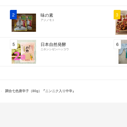
和歌山県有田川町
八重山諸島特産「
2
3
味の素
各地の名産品も御
アジノモト
※個別の調合によ
調合比率が変わり
5
日本自然発酵
6
ニホンシゼンハッコウ
[保存] 製品到着
での保存をお願い
常温での保存はお
調合七色唐辛子（80g）『ニンニク入り中辛』