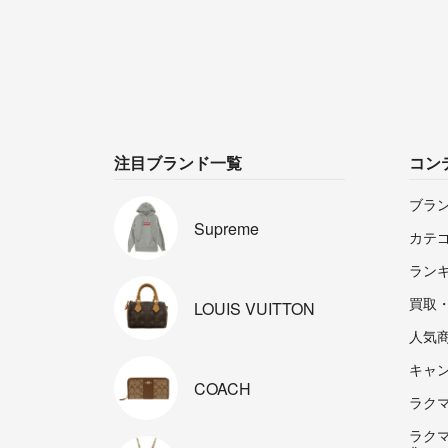
注目ブランド一覧
コン
ブラ
Supreme
カテ
ラン
買取
LOUIS
VUITTON
人気
キャ
COACH
ラクマp
ラク