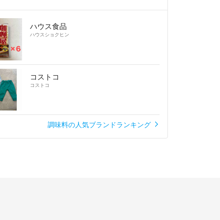
特産「ぶどう山椒」
島胡椒（ピパーチ）」など
ハウス食品
座います。
ハウスショクヒン
り材料の選択やその
ます。
コストコ
コストコ
後、速やかに冷凍庫
致します。
控え下さい。
調味料の人気ブランドランキング