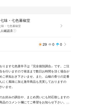
京七味・七色蕃椒堂
七味・七色蕃椒堂
本人確認済
29
0
0
おります七色唐辛子は『完全個別調合』です。ご注
合を行いますので発送まで数日お時間を頂く場合が
めご承知おき下さいませ。また、山椒の香りの定番
んにく風味に加え激辛商品も充実しておりますの
さいませ。
のお好みの調合や、まとめ買いにも対応致しますの
商品のコメント欄にてご希望をお知らせ下さい。必