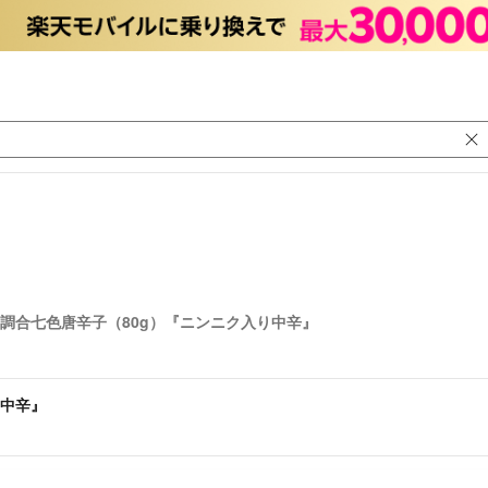
調合七色唐辛子（80g）『ニンニク入り中辛』
り中辛』