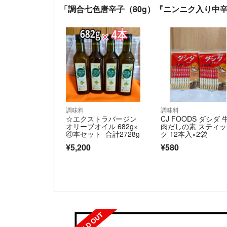
「調合七色唐辛子（80g）『ニンニク入り中
調味料
調味料
☆エクストラバージン
CJ FOODS ダシダ 
オリーブオイル 682g×
肉だしの素 スティッ
④本セット 合計2728g
ク 12本入×2袋
¥5,200
¥580
SOLD OUT