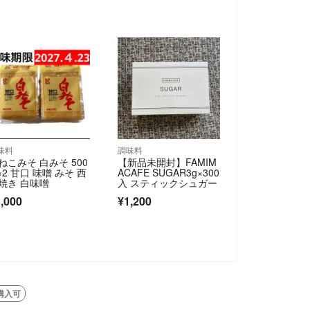
味料
調味料
ねこみそ 白みそ 500
【新品未開封】FAMIM
 ×2 甘口 味噌 みそ 西
ACAFE SUGAR3g×300
焼き 白味噌
入 スティックシュガー
,000
¥1,200
購入可